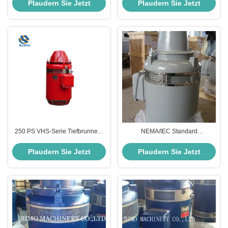
VHS280-1-4
Pumpemotor
Plaudern Sie Jetzt
Plaudern Sie Jetzt
250 PS VHS-Serie Tiefbrunnen-
NEMA/IEC Standard
Turbinenpumpenmotor, vertikaler
100HP~600HP Vertical Hollow
elektrischer Motor IP54
Shaft Electric Vhs Motors and
Plaudern Sie Jetzt
Plaudern Sie Jetzt
Deep Well Pump Motor