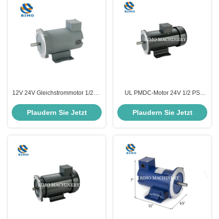
12V 24V Gleichstrommotor 1/2HP
UL PMDC-Motor 24V 1/2 PS
1750R NEMA 56C TENV
1750 Rpm-Motor NEMA56C
Permanent Magnet Brushed
TEFC Elektromotor mit Basis
Plaudern Sie Jetzt
Plaudern Sie Jetzt
Gleichstrommotor