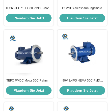
IEC63 IEC71 IEC80 PMDC-Motor
12 Volt Gleichspannungsmotor
1/3 PS 1/4 PS 3/4 PS 1PS
mit Dauermagneten TENV
gebürsteter Gleichstrommotor B5
Gleichspannungsmotor 1/4 PS
Plaudern Sie Jetzt
Plaudern Sie Jetzt
Montage B14 Montage
1750R NEMA 56C PMDC
Bürstenmotor
TEFC PMDC Motor 56C Rahmen
90V 3/4PS NEMA 56C PMDC
1/2 PS Elektromotor 1750 U/min
Elektromotor, mit gebürstetem
Getriebe Motor 1750 Rpm
Plaudern Sie Jetzt
Plaudern Sie Jetzt