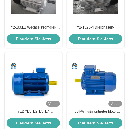
Y2-100L1 Wechselstromdrei-
Y2-132S-4 Dreiphasen-
Phasen-Motor 3KW 380V 400V
Induktionsmotor 380V 7,5 PS 5,5
50Hz 60Hz mit
kW 1400 Rpm
Plaudern Sie Jetzt
Plaudern Sie Jetzt
Aluminiumgehäuse
Video
Video
YE2 YE3 IE2 IE3 IE4
30 kW Fußmontierter Motor
Eichhörnchenkäfig
Asynchroner Wechselstrom
Dreiphasenmotor 0,75 kW 3 kW
elektrischer Dreiphasen-TEFC-
Plaudern Sie Jetzt
Plaudern Sie Jetzt
15 kW 1 PS 3 PS 20 PS
Motor