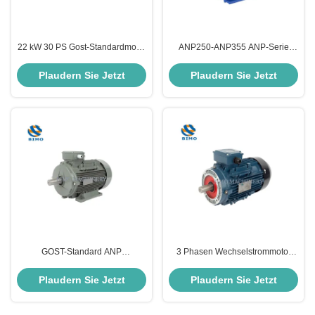
22 kW 30 PS Gost-Standardmotor
ANP250-ANP355 ANP-Serie
Drei-Phasen-
Gost Motor 380V
Induktionsasynchronmotor
Dreiphasenmotor 75KW-160KW
Plaudern Sie Jetzt
Plaudern Sie Jetzt
GOST-Standard ANP
3 Phasen Wechselstrommotor
Dreiphasenmotor 11kw 15kw
1.1kw 3kw 4kw 5.5kw 7.5kw 11kw
380V Elektromotor B35 Montage
15kw Kleine Basis
Plaudern Sie Jetzt
Plaudern Sie Jetzt
Hochleistungsgeschwindigkeit