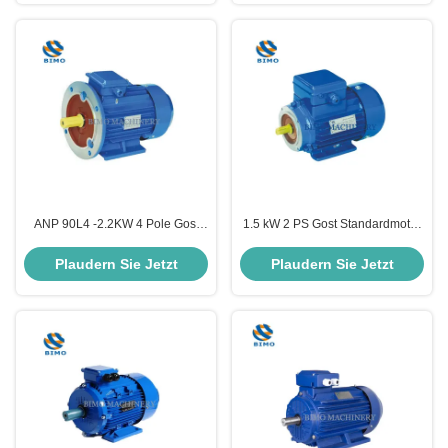
ANP 90L4 -2.2KW 4 Pole Gost
1.5 kW 2 PS Gost Standardmotor
Standard Drei-Phasen-
B3 Montage 3 Phasen
Elektromotor 380V
Wechselstrom Induktions
Plaudern Sie Jetzt
Plaudern Sie Jetzt
Elektromotor