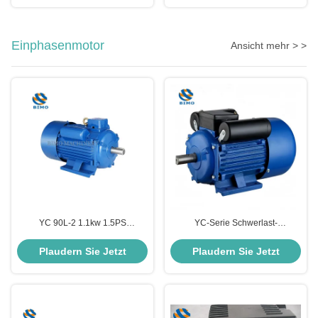
Einphasenmotor
Ansicht mehr > >
YC 90L-2 1.1kw 1.5PS
YC-Serie Schwerlast-
Hochgeschwindigkeits-
Einphasenkondensator Start
Einphasenmotor Kondensator
Wechselstrommotor 1 PS 2 PS 3
Plaudern Sie Jetzt
Plaudern Sie Jetzt
Start
PS 5.5 PS 10 PS