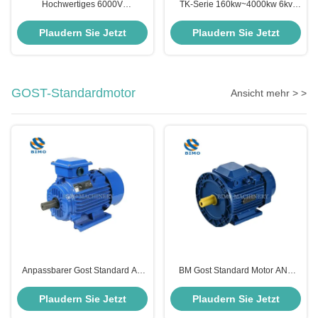
Hochwertiges 6000V
TK-Serie 160kw~4000kw 6kv
Hochspannungs-Hochleistungs-
10kv Großleistung
Asynchrone Wechselstrommotor
Hochspannung Drei-Phasen-
Plaudern Sie Jetzt
Plaudern Sie Jetzt
asynchrone Elektromotor
GOST-Standardmotor
Ansicht mehr > >
Anpassbarer Gost Standard AC
BM Gost Standard Motor ANP
Elektromotor 60Hz 4 Pole 100%
0,18kw-315kw 3-Phasen-Motor
Kupferdraht eingeschlossen ANP
für Wasserpumpen
Plaudern Sie Jetzt
Plaudern Sie Jetzt