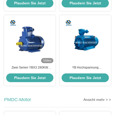
Dreiphasiger Wechselstrom-
Phasen
Plaudern Sie Jetzt
Plaudern Sie Jetzt
Induktionsmotor
Video
Zwei Serien YBX3 280KW
YB Hochspannung
Explosionssicherer Motor Drei-
Explosionssicherheit
Phase IE3 Elektromotor
Wechselstrommotor 6kv
Plaudern Sie Jetzt
Plaudern Sie Jetzt
Dreiphasige
Eichhörnchenkäfigmotor IP55
PMDC-Motor
Ansicht mehr > >