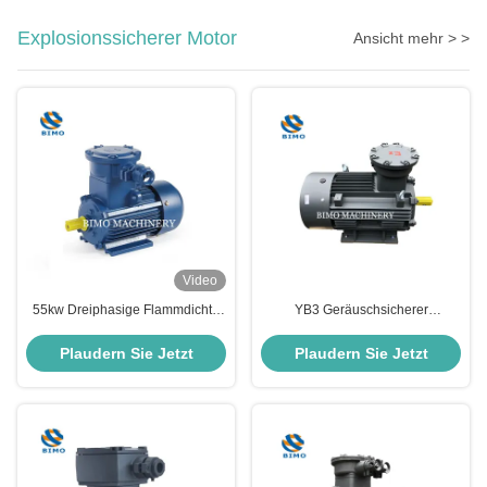
Explosionssicherer Motor
Ansicht mehr > >
Video
55kw Dreiphasige Flammdichte
YB3 Geräuschsicherer
Induktionsmotor, AC Asynchrone
Sprengmotor ATEX AC
Elektromotor
Asynchrone Induktion Ex
Plaudern Sie Jetzt
Plaudern Sie Jetzt
Elektromotor