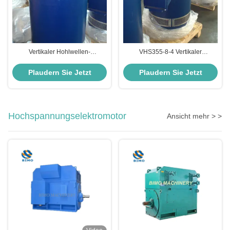
Vertikaler Hohlwellen-
VHS355-8-4 Vertikaler
Asynchronmotor der Klasse F 60
Hohlwellen-Induktionsmotor IP23
PS
Dreiphasen-Induktionsmotor 500
Plaudern Sie Jetzt
Plaudern Sie Jetzt
PS
Hochspannungselektromotor
Ansicht mehr > >