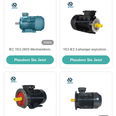
Video
IEC YE3-280S Wechselstrom-
YE3 IE3 3-phasiger asynchroner
Elektromotor 75KW B3 B5 B35
Motor 0,75kw - 22kw 380V
Dreiphasige Wechselstrom-
Wechselstrommotor IP55 IP54
Plaudern Sie Jetzt
Plaudern Sie Jetzt
Induktionsmotor