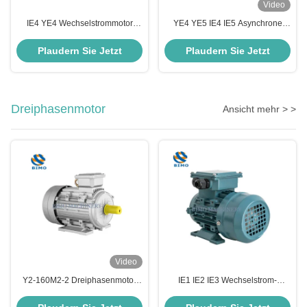
Video
IE4 YE4 Wechselstrommotor
YE4 YE5 IE4 IE5 Asynchrone
Energieeinsparung B35 3kw 4HP
elektrische Induktionsmotor B5
Wechselstrommotor
20kw Wechselstrommotor für
Plaudern Sie Jetzt
Plaudern Sie Jetzt
Asynchronmotor 3 Phase
Wasserpumpen
Dreiphasenmotor
Ansicht mehr > >
Video
Y2-160M2-2 Dreiphasenmotor
IE1 IE2 IE3 Wechselstrom-
15KW B3 Wechselstrom
Induktionsasynchroner
elektrischer Induktionsmotor
Elektromotor 0,5 PS 1 PS 1,5 PS