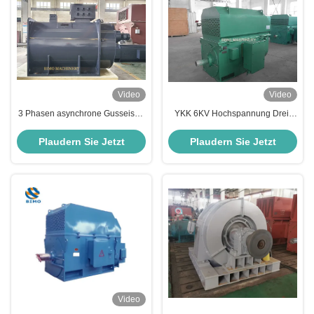
Video
Video
3 Phasen asynchrone Gusseisen
YKK 6KV Hochspannung Drei-
Elektromotor 800kW 400V 2 Pole
Phasen-Asynchronmotor
3000 Rpm 50hz IP55 Klasse F
200KW~1800KW 6000V 2-Polar
Plaudern Sie Jetzt
Plaudern Sie Jetzt
IC511 S1 IMB3 Elektromotor
3000Rpm IP55
Wechselstrommotoren
Video