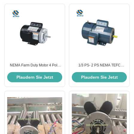
NEMA Farm Duty Motor 4 Pole
1/3 PS- 2 PS NEMA TEFC
1/3 PS 56 Rahmen 115V 230V
Bremsmotor, Türhebermotor 1500
Einphasen TEFC Premium
Rpm IP44
Plaudern Sie Jetzt
Plaudern Sie Jetzt
Efficiency Motor