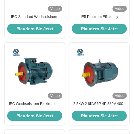
Video
Video
IEC-Standard Wechselstrom-
IE5 Premium Efficiency
Elektromotoren Y2 IE2 YE2 20kw
Elektromotoren 30kw 380v B3 4
Gusseisen-Drei-Phasen-
Pole AC Asynchrone
Plaudern Sie Jetzt
Plaudern Sie Jetzt
Induktionsmotor Elektromotor
Elektromotoren
Video
Video
IEC Wechselstrom-Elektromotor
2.2KW 2.8KW 6P 4P 380V 400V
YE3-250M 55KW B35 2 Pole
415V Dreiphasen-
50hz Wechselstrom-
Induktionsmotor B5
Plaudern Sie Jetzt
Plaudern Sie Jetzt
Induktionsmotor
Wechselstrommotor