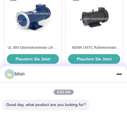
UL 90V Gleichstrommotor 1/4 PS
NEMA 145TC Rahmenmotor
1750 Rpm Elektromotor 56C
TEFC TENV 90V 180V 1 PS 2 PS
TEFC Dauermagnet
3 PS Gleichstrommotor 1750
Plaudern Sie Jetzt
Plaudern Sie Jetzt
Gleichstrommotor
Rpm
bilun
Schnelle Kontaktaufnahme
9:52 AM
Good day, what product are you looking for?
Adresse
Nr. 1 XIANKE RAD, HUADONG TOWN, HUADU DISTRICT,
GUANGZHOU CHINA510890