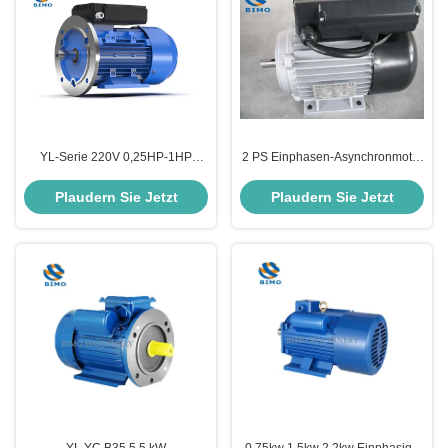
YL-Serie 220V 0,25HP-1HP
2 PS Einphasen-Asynchronmotor
Einphasenmotor 1500rpm
für Klimaanlagen
3000rpm Wechselstrom-
Plaudern Sie Jetzt
Plaudern Sie Jetzt
Induktionsmotor