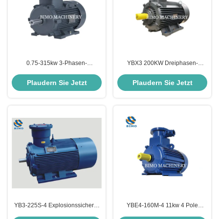
0.75-315kw 3-Phasen-
YBX3 200KW Dreiphasen-
Explosionssicher Motor
Asynchronmotor 380V
Flammfeste ATEX-Elektromotor
Wechselstrom Spannung 50Hz
Plaudern Sie Jetzt
Plaudern Sie Jetzt
YB3-225S-4 Explosionssicherer
YBE4-160M-4 11kw 4 Pole
Motor 380V 660V IP55
Explosion Proof Elektromotor drei