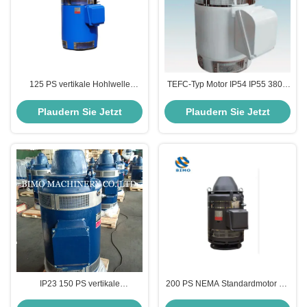
125 PS vertikale Hohlwelle
TEFC-Typ Motor IP54 IP55 380V
Asynchrone Motor IP54 90 kW
660V 45KW 60PS vertikale
vertikale Turbinenpumpenmotor
Hohlwelle 60HZ 4-polige VHS-
Plaudern Sie Jetzt
Plaudern Sie Jetzt
Motor
IP23 150 PS vertikale
200 PS NEMA Standardmotor mit
Hohlwellenmotoren Hersteller
vertikaler Hohlwelle 150 kW VHS-