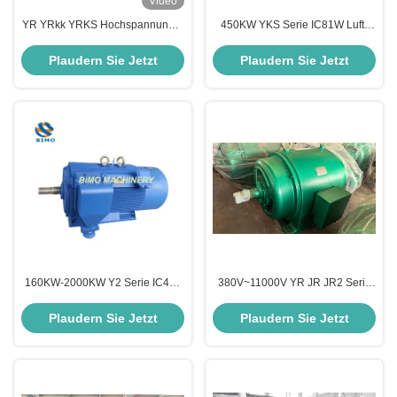
Video
YR YRkk YRKS Hochspannungs-
450KW YKS Serie IC81W Luft-
Elektromotor 185kW-5000kW
Wasser-gekühlter
Wunde Rotor Rutschring Motor
Hochspannungs 6KV 10KV
Plaudern Sie Jetzt
Plaudern Sie Jetzt
Käfigläufermotor
160KW-2000KW Y2 Serie IC411
380V~11000V YR JR JR2 Serie
TEFC Kompakter
210kw Hochspannung Wunde
Hochspannungs-Käfigläufermotor
Rotor slip Ring Motoren für
Plaudern Sie Jetzt
Plaudern Sie Jetzt
6KV 10KV
Walzmühle, Kugelmühle,
Zementmühle