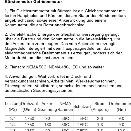
Bürstenmotor Getriebemotor
1, Ein Gleichstrommotor mit Bürsten ist ein Gleichstrommotor mit
festen Hauptpolen und Bürsten, die am Stator des Bürstenmotors
angebracht sind, sowie einer Ankerwicklung und einem
Kommutator, die am Rotor angebracht sind.
2, Die elektrische Energie der Gleichstromversorgung gelangt
über die Bürste und den Kommutator in die Ankerwicklung, um
den Ankerstrom zu erzeugen. Das vom Ankerstrom erzeugte
Magnetfeld interagiert mit dem Hauptmagnetfeld, um das
elektromagnetische Drehmoment zu erzeugen, sodass sich der
Motor dreht, um die Last anzutreiben.
2. Flansch: NEMA 56C, NEMA 48C, IEC und so weiter
4. Anwendungen: Weit verbreitet in Druck- und
Verpackungsmaschinen, Arbeitslinien, Werkzeugmaschinen,
Fitnessgeräten, Ventilatoren, verschiedenen mechanischen und
automatischen Steuerungssystemen.
Leistung
Drehzahl
Anker-
NEMA
Strom
Drehmomen
Schutzart
(PS)
(U/min)
Spannung
Rahmen
(Ampere)
(Nm)
1/4
1750
90
56C
TEFC
2.6
9.0
1/4
1750
180
56C
TEFC
1.3
9.0
1/3
1750
90
56C
TEFC
3.6
12.0