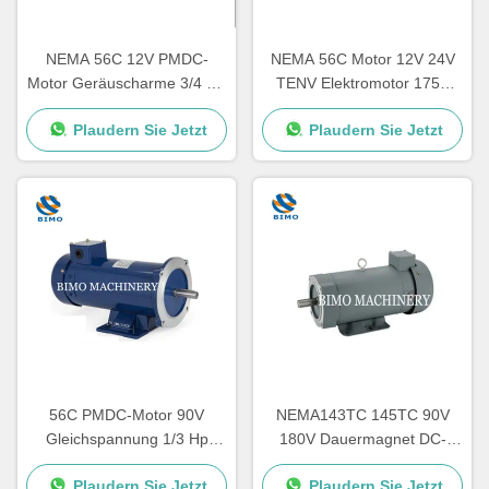
NEMA 56C 12V PMDC-
NEMA 56C Motor 12V 24V
Motor Geräuscharme 3/4 PS
TENV Elektromotor 1750
1750 Rpm Elektromotor
Rpm mit abnehmbarer Basis
Plaudern Sie Jetzt
Plaudern Sie Jetzt
56C PMDC-Motor 90V
NEMA143TC 145TC 90V
Gleichspannung 1/3 Hp
180V Dauermagnet DC-
1750 Rpm Elektromotor IE2
Motor 1,5 PS mit
Plaudern Sie Jetzt
Plaudern Sie Jetzt
Wirkungsgrad
abnehmbarer Basis