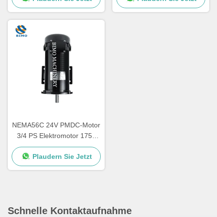
NEMA56C 24V PMDC-Motor
3/4 PS Elektromotor 1750
Rpm TEFC-Motor
Plaudern Sie Jetzt
Niederspannung
Schnelle Kontaktaufnahme