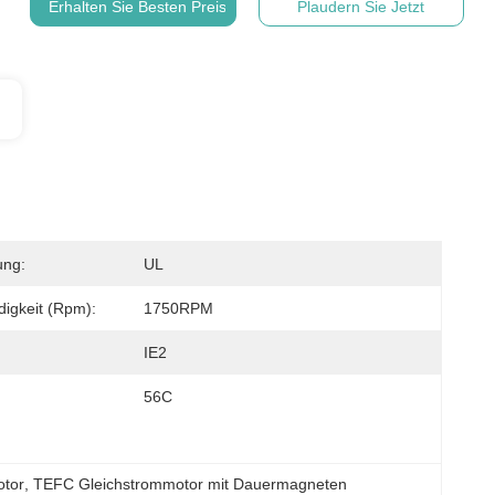
Erhalten Sie Besten Preis
Plaudern Sie Jetzt
ung:
UL
igkeit (rpm):
1750RPM
IE2
56C
otor
, 
TEFC Gleichstrommotor mit Dauermagneten