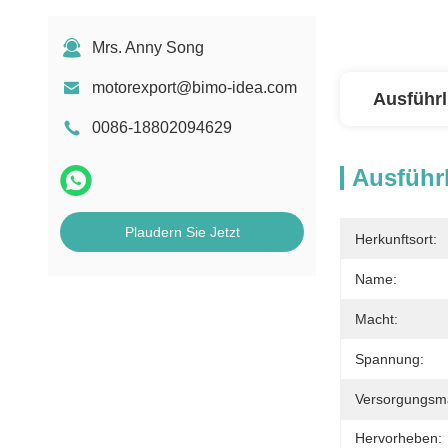
Mrs. Anny Song
motorexport@bimo-idea.com
Ausführl
0086-18802094629
Ausführl
Plaudern Sie Jetzt
Herkunftsort:
Name:
Macht:
Spannung:
Versorgungsmat
Hervorheben: