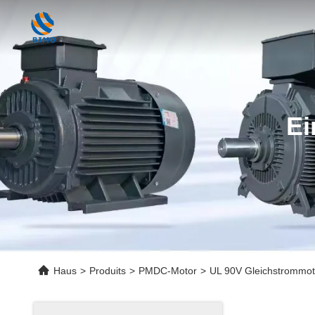
Ei
Haus
>
Produits
>
PMDC-Motor
>
UL 90V Gleichstrommo