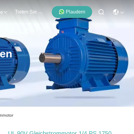
Treten Sie Mit Uns In Verbindung
Plaudern
se
ten
ommotor
UL 90V Gleichstrommotor 1/4 PS 1750