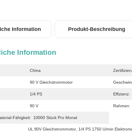
iche Information
Produkt-Beschreibung
iche Information
China
Zertifizier
90 V Gleichstrommotor
Geschwind
1/4 PS
Effizienz:
90 V
Rahmen:
erial-Fähigkeit:
10000 Stück Pro Monat
UL 90V Gleichstrommotor
, 
1/4 PS 1750 U/min Elektrom