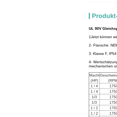
Produkt
UL 90V Gleich
1Jetzt können wi
2- Flansche: NE
3. Klasse F, IP54
4- Wertschätzung
mechanischen un
Macht
Geschwind
(HP)
(RPM
1 / 4
175
1 / 4
175
1/3
175
1/3
175
1 / 2
175
1 / 2
175