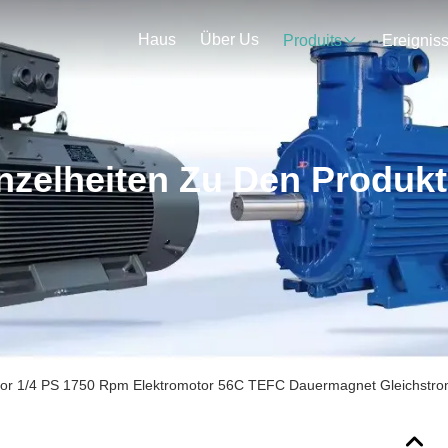
Haus
Über Us
Produits
Ereignis
nzelheiten Zu Den Produk
tor 1/4 PS 1750 Rpm Elektromotor 56C TEFC Dauermagnet Gleichstr