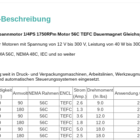
-Beschreibung
spannmotor 1/4PS 1750RPm Motor 56C TEFC Dauermagnet Gleich
r Motoren mit Spannung von 12 V bis 300 V, Leistung von 40 W bis 30
MA 56C, NEMA 48C, IEC und so weiter
:weit in Druck- und Verpackungsmaschinen, Arbeitslinien, Werkzeugma
d automatischen Steuerungssystemen eingesetzt.
igkeit
Strom
Drehmoment
Armvolt
NEMA Rahmen
ENCL.
Anwendung.G
)
(Amp.)
(In.Ibs)
0
90
56C
TEFC
2.6
9.0
2
0
180
56C
TEFC
1.3
9.0
2
0
90
56C
TEFC
3.6
12.0
2
0
180
56C
TEFC
1.8
12.0
2
0
90
56C
TEFC
5.0
18.0
2
0
180
56C
TEFC
2.5
18.0
2