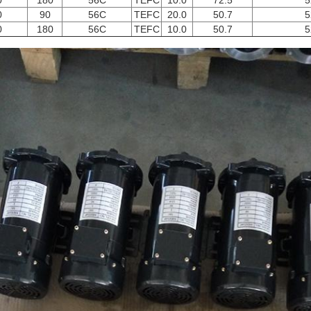
0
180
56C
TEFC
10.0
72.5
5
0
90
56C
TEFC
20.0
50.7
5
0
180
56C
TEFC
10.0
50.7
5