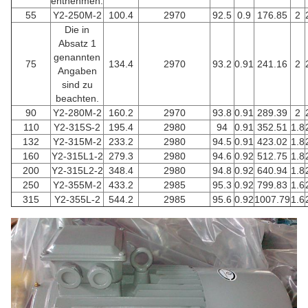
entnehmen.
55
Y2-250M-2
100.4
2970
92.5
0.9
176.85
2
Die in
Absatz 1
genannten
75
134.4
2970
93.2
0.91
241.16
2
Angaben
sind zu
beachten.
90
Y2-280M-2
160.2
2970
93.8
0.91
289.39
2
110
Y2-315S-2
195.4
2980
94
0.91
352.51
1.8
132
Y2-315M-2
233.2
2980
94.5
0.91
423.02
1.8
160
Y2-315L1-2
279.3
2980
94.6
0.92
512.75
1.8
200
Y2-315L2-2
348.4
2980
94.8
0.92
640.94
1.8
250
Y2-355M-2
433.2
2985
95.3
0.92
799.83
1.6
315
Y2-355L-2
544.2
2985
95.6
0.92
1007.79
1.6