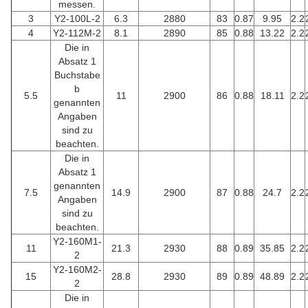
messen.
3
Y2-100L-2
6.3
2880
83
0.87
9.95
2.2
4
Y2-112M-2
8.1
2890
85
0.88
13.22
2.2
Die in
Absatz 1
Buchstabe
b
5.5
11
2900
86
0.88
18.11
2.2
genannten
Angaben
sind zu
beachten.
Die in
Absatz 1
genannten
7.5
14.9
2900
87
0.88
24.7
2.2
Angaben
sind zu
beachten.
Y2-160M1-
11
21.3
2930
88
0.89
35.85
2.2
2
Y2-160M2-
15
28.8
2930
89
0.89
48.89
2.2
2
Die in