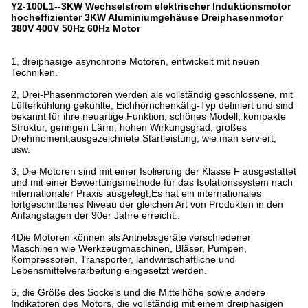
Y2-100L1--3KW Wechselstrom elektrischer Induktionsmotor
hocheffizienter 3KW Aluminiumgehäuse Dreiphasenmotor
380V 400V 50Hz 60Hz Motor
1, dreiphasige asynchrone Motoren, entwickelt mit neuen
Techniken.
2, Drei-Phasenmotoren werden als vollständig geschlossene, mit
Lüfterkühlung gekühlte, Eichhörnchenkäfig-Typ definiert und sind
bekannt für ihre neuartige Funktion, schönes Modell, kompakte
Struktur, geringen Lärm, hohen Wirkungsgrad, großes
Drehmoment,ausgezeichnete Startleistung, wie man serviert,
usw.
3, Die Motoren sind mit einer Isolierung der Klasse F ausgestattet
und mit einer Bewertungsmethode für das Isolationssystem nach
internationaler Praxis ausgelegt,Es hat ein internationales
fortgeschrittenes Niveau der gleichen Art von Produkten in den
Anfangstagen der 90er Jahre erreicht..
4Die Motoren können als Antriebsgeräte verschiedener
Maschinen wie Werkzeugmaschinen, Bläser, Pumpen,
Kompressoren, Transporter, landwirtschaftliche und
Lebensmittelverarbeitung eingesetzt werden.
5, die Größe des Sockels und die Mittelhöhe sowie andere
Indikatoren des Motors, die vollständig mit einem dreiphasigen