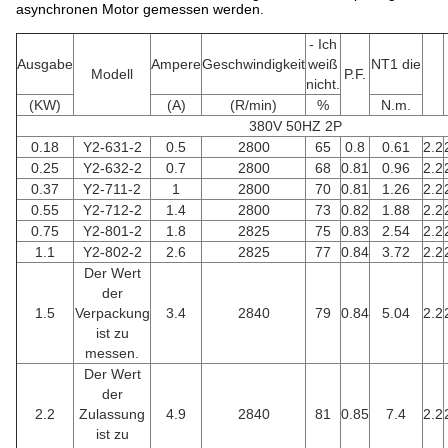
asynchronen Motor gemessen werden.
- Ich
Ausgabe
Ampere
Geschwindigkeit
weiß
NT1 die
Modell
P.F.
nicht.
(KW)
(A)
(R/min)
%
N.m.
380V 50HZ 2P
0.18
Y2-631-2
0.5
2800
65
0.8
0.61
2.2
0.25
Y2-632-2
0.7
2800
68
0.81
0.96
2.2
0.37
Y2-711-2
1
2800
70
0.81
1.26
2.2
0.55
Y2-712-2
1.4
2800
73
0.82
1.88
2.2
0.75
Y2-801-2
1.8
2825
75
0.83
2.54
2.2
1.1
Y2-802-2
2.6
2825
77
0.84
3.72
2.2
Der Wert
der
1.5
Verpackung
3.4
2840
79
0.84
5.04
2.2
ist zu
messen.
Der Wert
der
2.2
Zulassung
4.9
2840
81
0.85
7.4
2.2
ist zu