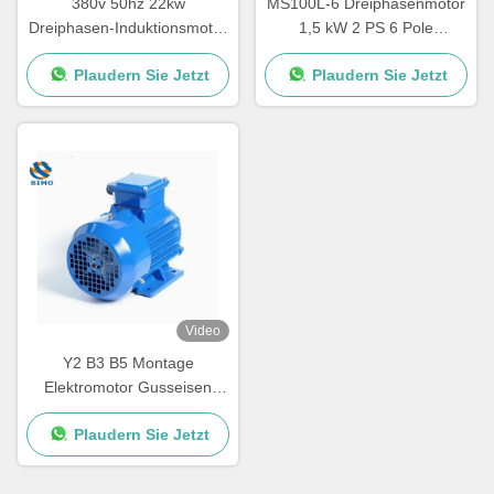
380v 50hz 22kw
MS100L-6 Dreiphasenmotor
Dreiphasen-Induktionsmotor
1,5 kW 2 PS 6 Pole
30 PS Elektromotor
Aluminium Gehäuse Motor
Plaudern Sie Jetzt
Plaudern Sie Jetzt
MS-Serie
Video
Y2 B3 B5 Montage
Elektromotor Gusseisen
Drei-Phasen Elektromotor 2
Plaudern Sie Jetzt
Pole 4 Pole