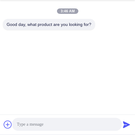
3:46 AM
Good day, what product are you looking for?
Häufig gestellte Fragen
F: Sind Sie eine Fabrik oder Handelsgesellschaft?
A: Wir sind eine Fabrik, die sich seit mehr als 20 Jahren auf
Motoren und Zubehör konzentriert.
F: Was ist Ihre Garantie?
A: Unsere Garantie beträgt ein Jahr. Alle beschädigten Teile
innerhalb der Garantie. Wir werden eine neue kostenlos zur
Verfügung stellen und die Lösung liefern.
F: Welche Art von Motor können Sie liefern?
A: Einphasenmotor, Dreiphasenmotor, NEMA-Standardmotor,
Explosionssicherheitsmotor usw.
F: Bieten Sie OEM-Service an?
A: Ja, wir bieten OEM/ODM-Dienstleistungen an.