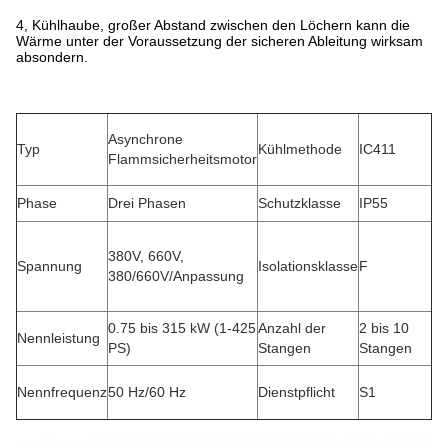
4, Kühlhaube, großer Abstand zwischen den Löchern kann die
Wärme unter der Voraussetzung der sicheren Ableitung wirksam
absondern.
Asynchrone
Typ
Kühlmethode
IC411
Flammsicherheitsmotor
Phase
Drei Phasen
Schutzklasse
IP55
380V, 660V,
Spannung
Isolationsklasse
F
380/660V/Anpassung
0.75 bis 315 kW (1-425
Anzahl der
2 bis 10
Nennleistung
PS)
Stangen
Stangen
Nennfrequenz
50 Hz/60 Hz
Dienstpflicht
S1