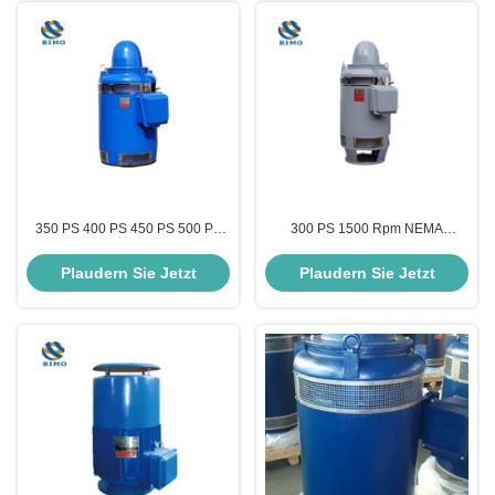
350 PS 400 PS 450 PS 500 PS
300 PS 1500 Rpm NEMA
600 PS vertikaler
Premium effizienter Motor 220 kW
Hohlwellenmotor nach
VHS Motor mit SKF Lager
Plaudern Sie Jetzt
Plaudern Sie Jetzt
IEC/NEMA-Standard