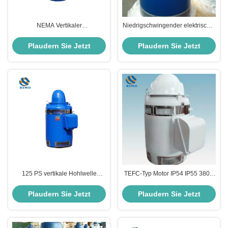
NEMA Vertikaler
Niedrigschwingender elektrischer
Hohlwellenmotor IP54 380V
Motor mit vertikaler Welle, Klasse
660V 3 Phase 50HZ 1450rpm
F, vollständig geschlossener
Plaudern Sie Jetzt
Plaudern Sie Jetzt
75kw VHS Motor
VHS-Motor
125 PS vertikale Hohlwelle
TEFC-Typ Motor IP54 IP55 380V
Asynchrone Motor IP54 90 kW
660V 45KW 60PS vertikale
vertikale Turbinenpumpenmotor
Hohlwelle 60HZ 4-polige VHS-
Plaudern Sie Jetzt
Plaudern Sie Jetzt
Motor