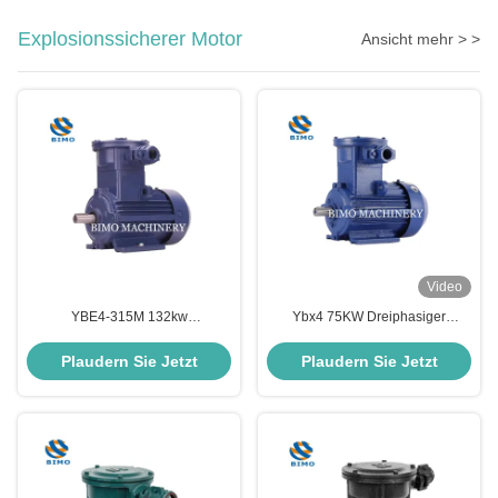
Explosionssicherer Motor
Ansicht mehr > >
Video
YBE4-315M 132kw
Ybx4 75KW Dreiphasiger
Explosionssicherer Motor Drei-
Asynchronmotor IP55
Phase-2-Pole-Elektromotor
Reinkupfermotor Geräuscharm
Plaudern Sie Jetzt
Plaudern Sie Jetzt