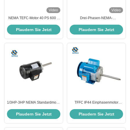
Video
Video
NEMA TEFC-Motor 40 PS 600 V
Drei-Phasen-NEMA-
1800 Rpm 60 Hz 326-T Elektro-
Standardmotor 145-Rahmen-
Wechselstrommotor 3 Phase
Rollstahl-Bauarbeitsmotor
Plaudern Sie Jetzt
Plaudern Sie Jetzt
1/3HP-3HP NEMA Standardmotor
TFFC IP44 Einphasenmotor
Drei-Phasen-Druckpumpenmotor
Langwellenstrahlpumpenmotor
CSA / CUS zertifiziert
IP23
Plaudern Sie Jetzt
Plaudern Sie Jetzt