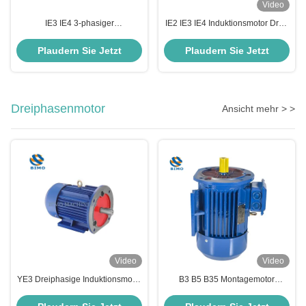
Video
IE3 IE4 3-phasiger
IE2 IE3 IE4 Induktionsmotor Drei-
Wechselstrom-Elektromotor 50Hz
Phase 11kw-200kw 380V IE3
60Hz
Premium Effizienzmotoren
Plaudern Sie Jetzt
Plaudern Sie Jetzt
Hochgeschwindigkeitsasynchroner
Motor 0,75 PS 0,55 kW 4 Pole
Dreiphasenmotor
Ansicht mehr > >
Video
Video
YE3 Dreiphasige Induktionsmotor
B3 B5 B35 Montagemotor
B35 0,55kw-315kw
0,75kw-315kw Drei-Phase-Guss-
Wasserpumpenmotor
Eisen-Elektromotor