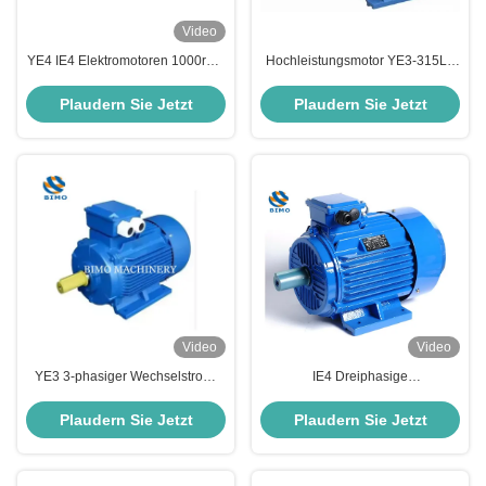
Video
YE4 IE4 Elektromotoren 1000rpm
Hochleistungsmotor YE3-315L2
1500rpm 3000rpm Dreiphasige
200KW Dreiphasiger
Wechselstrom-Induktionsmotoren
asynchroner Wechselstrommotor
Plaudern Sie Jetzt
Plaudern Sie Jetzt
220V 380V
Video
Video
YE3 3-phasiger Wechselstrom-
IE4 Dreiphasige
Induktionsmotor 10 PS 15 PS 20
Wechselstrommotor Asynchrone
PS 30 PS 40 PS 50 PS
Induktionselektromotor 7,5 kW 10
Plaudern Sie Jetzt
Plaudern Sie Jetzt
Elektromotor
PS 380V 50 Hz