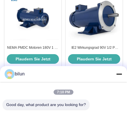
NEMA PMDC Motoren 180V 1 PS
IE2 Wirkungsgrad 90V 1/2 PS
1750 U/min Elektromotor für
1750 Rpm Elektromotor 56C
Marine
Rahmen TEFC Gleichstrommotor
Plaudern Sie Jetzt
Plaudern Sie Jetzt
bilun
Schnelle Kontaktaufnahme
7:10 PM
Good day, what product are you looking for?
Adresse
Nr. 1 XIANKE RAD, HUADONG TOWN, HUADU DISTRICT,
GUANGZHOU CHINA510890