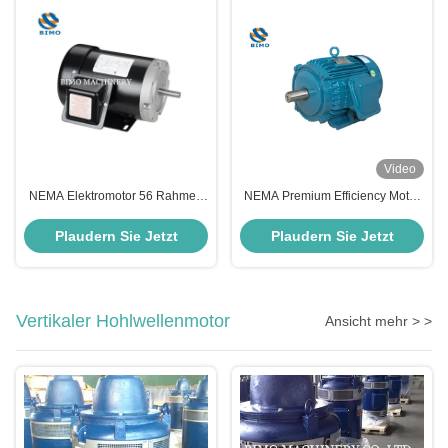
Video
NEMA Elektromotor 56 Rahmen
NEMA Premium Efficiency Motor
3450 RPM 230 V 4 PS Walzstahl
2 Pole 4 Pole 6 Pole 50 PS
Hocheffizienzmotor
Wechselstromdreiphasenmotor
Plaudern Sie Jetzt
Plaudern Sie Jetzt
Vertikaler Hohlwellenmotor
Ansicht mehr > >