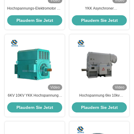
Video
Video
Hochspannungs-Elektromotor der
YKK Asynchroner
YKK-Serie 6000v 315kw Slip
Dreiphasenmotor
Ring Elektromotor
Horizontalemontierter Motor
Plaudern Sie Jetzt
Plaudern Sie Jetzt
6000V 800KW
Video
Video
6KV 10KV YKK Hochspannungs-
Hochspannung 6kv 10kv
Elektromotor 220kw-4500kw 3-
Dreiphasige asynchrone
Phasen-Wechselstrom-
Elektromotor YKK YKS YR YRKK
Plaudern Sie Jetzt
Plaudern Sie Jetzt
Asynchron-Elektromotor
YRKS Serie