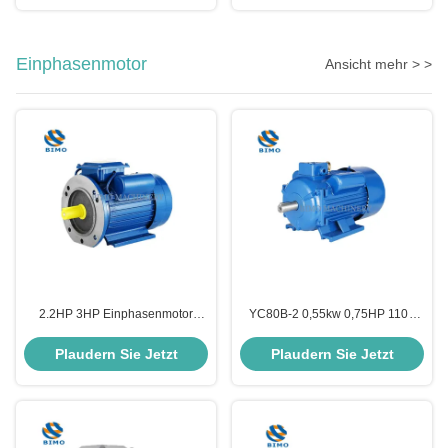
Einphasenmotor
Ansicht mehr > >
2.2HP 3HP Einphasenmotor
YC80B-2 0,55kw 0,75HP 110V
2800rpm Gusseisen Gehäuse
220V Einphasen-Elektromotor für
Kondensator Startmotor CSR
Luftkompressor
Plaudern Sie Jetzt
Plaudern Sie Jetzt