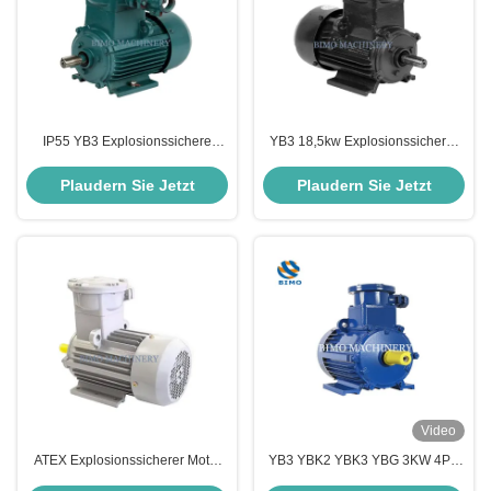
IP55 YB3 Explosionssichere
YB3 18,5kw Explosionssicherer
Motorhersteller 1,5 kW 37 kW
Elektromotor 2 Pole 3000 Rpm
380V 660V 50Hz
380V 660V für
Plaudern Sie Jetzt
Plaudern Sie Jetzt
Bergbauanwendungen
Video
ATEX Explosionssicherer Motor
YB3 YBK2 YBK3 YBG 3KW 4PS
5,5 kW 380 V 660 V Exd II Bt4 GB
Explosionssicherer