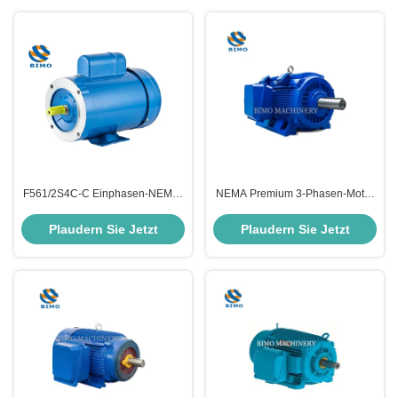
F561/2S4C-C Einphasen-NEMA-
NEMA Premium 3-Phasen-Motor
Standardmotor 1/2PS 4P NEMA
mit großem Drehmoment 460V
56C Motor für den Außenbereich
575V 230V 60Hz 300PS-400PS
Plaudern Sie Jetzt
Plaudern Sie Jetzt
Wechselstrom-Induktionsmotor