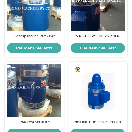
Hochspannung Vertikaler
75 PS 100 PS 180 PS 270 PS
Hohlwellenmotor 100 PS für
300 PS VHS-Motor IEC-Standard
Tiefwasserpumpen
NEMA-Standard
Plaudern Sie Jetzt
Plaudern Sie Jetzt
IP44 IP54 Vertikaler
Premium Efficiency 3-Phasen-
Hohlwellenmotor Niedrige
Induktionsmotor 30kw 380V 660V