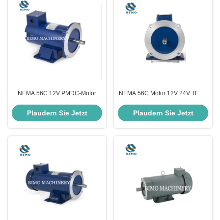
NEMA 56C 12V PMDC-Motor
NEMA 56C Motor 12V 24V TENV
Geräuscharme 3/4 PS 1750 Rpm
Elektromotor 1750 Rpm mit
Elektromotor
abnehmbarer Basis
Plaudern Sie Jetzt
Plaudern Sie Jetzt