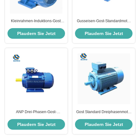
Kleinrahmen-Induktions-Gost-
Gusseisen-Gost-Standardmotor
Standardmotor 380V IP55
3kw 4HP Wechselstrom-
Asynchroner Wechselstrommotor
Dreiphasige asynchrone
Plaudern Sie Jetzt
Plaudern Sie Jetzt
Induktions-Elektromotoren
ANP Drei-Phasen-Gost-
Gost Standard Dreiphasenmotor
Standardmotor 11kw 15kw
110kW 150PS IP55 Elektromotor
18,5kw Elektromotor für Russland
aus Gusseisen
Plaudern Sie Jetzt
Plaudern Sie Jetzt
Ukraine