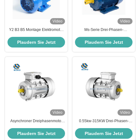
Video
Video
Y2 B3 B5 Montage Elektromotor
Ms-Serie Drei-Phasen-
Gusseisen Drei-Phasen
Asynchronmotor 0,55kw-15kw
Elektromotor 2 Pole 4 Pole
Wechselstrom-Induktions-
Plaudern Sie Jetzt
Plaudern Sie Jetzt
Elektromotor
Video
Video
Asynchroner Dreiphasenmotor
0.55kw-315KW Drei-Phasen-
B14 50HZ 100% Kupfer 230V
Elektromotor B14 2 Pole 4 Pole 6
Luftkompressor
Pole 8 Pole IP54
Plaudern Sie Jetzt
Plaudern Sie Jetzt
Aluminiumschalen