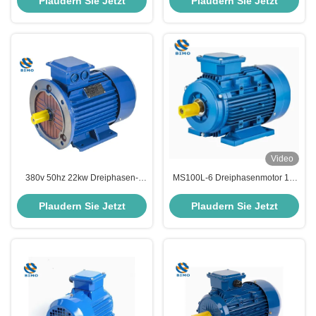
Plaudern Sie Jetzt
Plaudern Sie Jetzt
Video
380v 50hz 22kw Dreiphasen-
MS100L-6 Dreiphasenmotor 1,5
Induktionsmotor 30 PS
kW 2 PS 6 Pole Aluminium
Elektromotor
Gehäuse Motor MS-Serie
Plaudern Sie Jetzt
Plaudern Sie Jetzt