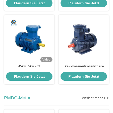
Ybx4 Elektrischer
Wechselstrommotor
Plaudern Sie Jetzt
Plaudern Sie Jetzt
Dreiphasenmotor
Geräuscharm Leichtgewicht
Video
45kw 55kw Yb3
Drei-Phasen-Atex-zertifizierte
Explosionssicherer Motor AC
Motoren IP54 IP55 IP56 IP65 Ex
Dreiphasen-Induktionsmotor B3
Elektromotor
Plaudern Sie Jetzt
Plaudern Sie Jetzt
Fuß
PMDC-Motor
Ansicht mehr > >