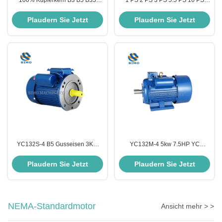
100% Kupferkern B3 B5 B35
1 PS 2 PS 3 PS 5.5 PS 10 PS
Wechselstrom-Einphasenmotor
Einphasen-Elektromotor für
Eisen-Schal-Motor
Klimaanlagen
Plaudern Sie Jetzt
Plaudern Sie Jetzt
Induktionsmotor
YC132S-4 B5 Gusseisen 3KW
YC132M-4 5kw 7.5HP YC
Einphasenmotor
Einstiegs-Einphasen-
Doppelwertkondensator
Induktionsmotor 7.5kw
Plaudern Sie Jetzt
Plaudern Sie Jetzt
Asynchronmotor
NEMA-Standardmotor
Ansicht mehr > >