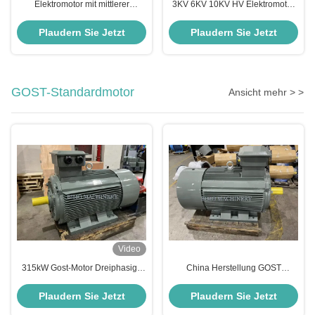
Elektromotor mit mittlerer
3KV 6KV 10KV HV Elektromotor
Hochspannung 12P 250KW
185KW-3150KW Wechselstrom-
500rpm YRKK560 Schiebering
Induktionsmotor
Plaudern Sie Jetzt
Plaudern Sie Jetzt
Wunde Rotormotor
GOST-Standardmotor
Ansicht mehr > >
Video
315kW Gost-Motor Dreiphasige
China Herstellung GOST
Wechselstrom-Asynchrone
Standard Premium Dreiphasige
Induktion Elektromotor B3
Induktion Wechselstrommotor
Plaudern Sie Jetzt
Plaudern Sie Jetzt
Montage