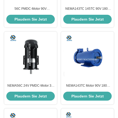
56C PMDC-Motor 90V
NEMA143TC 145TC 90V 180V
Gleichspannung 1/3 Hp 1750
Dauermagnet DC-Motor 1,5 PS
Rpm Elektromotor IE2
mit abnehmbarer Basis
Plaudern Sie Jetzt
Plaudern Sie Jetzt
Wirkungsgrad
NEMA56C 24V PMDC-Motor 3/4
NEMA143TC Motor 90V 180V
PS Elektromotor 1750 Rpm
2HP 3600rmp Dauermagnet
TEFC-Motor Niederspannung
Gleichstrommotor mit
Plaudern Sie Jetzt
Plaudern Sie Jetzt
abnehmbarer Basis