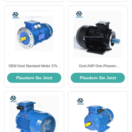
OEM Gost Standard Motor 37kw
Gost ANP Drei-Phasen-
50PS 220V 380V Dreiphasige
Induktionsmotor 80A 80B 1,5 kW
Wechselstrom-Induktionsmotor
2,2 kW Fußflansch-Elektromotor
Plaudern Sie Jetzt
Plaudern Sie Jetzt
für Wasserpumpe