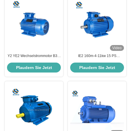
Video
Y2 YE2 Wechselstrommotor B3 2
IE2 160m-4-11kw 15 PS
Pole 4 Pole 6 Pole 3 Phase
Dreiphasenmotor 380V 50Hz
Asynchrone Induktionsmotor
60Hz IP55 Elektromotor der
Plaudern Sie Jetzt
Plaudern Sie Jetzt
Klasse F