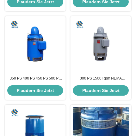
Vibration 380V 660V
VHS-Motor
Plaudern Sie Jetzt
Plaudern Sie Jetzt
350 PS 400 PS 450 PS 500 PS
300 PS 1500 Rpm NEMA
600 PS vertikaler
Premium effizienter Motor 220 kW
Hohlwellenmotor nach
VHS Motor mit SKF Lager
Plaudern Sie Jetzt
Plaudern Sie Jetzt
IEC/NEMA-Standard