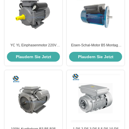
YC YL Einphasenmotor 220V
Eisen-Schal-Motor B5 Montage
380V ML Ms Kupfer 2 Pole 4 Pole
220V 0,25kw-3kw Einphasen-
2,2kw 1,5kw 1,1kw 0,75kw 3kw
Asynchronmotor
Plaudern Sie Jetzt
Plaudern Sie Jetzt