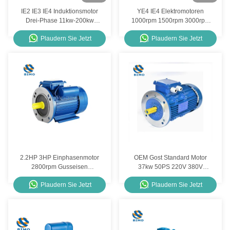
IE2 IE3 IE4 Induktionsmotor
YE4 IE4 Elektromotoren
Drei-Phase 11kw-200kw
1000rpm 1500rpm 3000rpm
380V IE3 Premium
Dreiphasige Wechselstrom-
Plaudern Sie Jetzt
Plaudern Sie Jetzt
Effizienzmotoren
Induktionsmotoren
2.2HP 3HP Einphasenmotor
OEM Gost Standard Motor
2800rpm Gusseisen
37kw 50PS 220V 380V
Gehäuse Kondensator
Dreiphasige Wechselstrom-
Plaudern Sie Jetzt
Plaudern Sie Jetzt
Startmotor CSR
Induktionsmotor für
Wasserpumpe