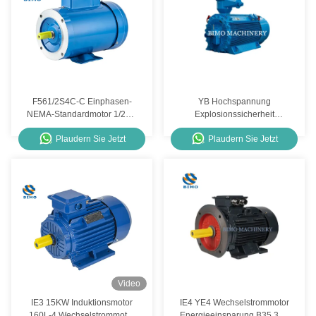
F561/2S4C-C Einphasen-
YB Hochspannung
NEMA-Standardmotor 1/2PS
Explosionssicherheit
4P NEMA 56C Motor für den
Wechselstrommotor 6kv
Plaudern Sie Jetzt
Plaudern Sie Jetzt
Außenbereich
Dreiphasige
Eichhörnchenkäfigmotor
IP55
Video
IE3 15KW Induktionsmotor
IE4 YE4 Wechselstrommotor
160L-4 Wechselstrommotor
Energieeinsparung B35 3kw