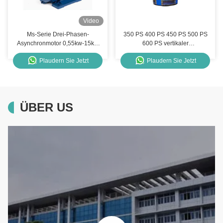
Video
Ms-Serie Drei-Phasen-
350 PS 400 PS 450 PS 500 PS
Asynchronmotor 0,55kw-15kw
600 PS vertikaler
Wechselstrom-Induktions-
Hohlwellenmotor nach
Plaudern Sie Jetzt
Plaudern Sie Jetzt
Elektromotor
IEC/NEMA-Standard
ÜBER US