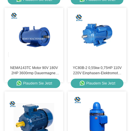
Motor Gusseisengehäuse
NEMA143TC Motor 90V 180V
YC80B-2 0,55kw 0,75HP 110V
2HP 3600rmp Dauermagnet
220V Einphasen-Elektromotor
Gleichstrommotor mit
für Luftkompressor
Plaudern Sie Jetzt
Plaudern Sie Jetzt
abnehmbarer Basis