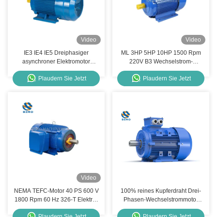
Video
Video
IE3 IE4 IE5 Dreiphasiger
ML 3HP 5HP 10HP 1500 Rpm
asynchroner Elektromotor
220V B3 Wechselstrom-
0,75kw-11kw 15PS 10PS 30PS
Einphasen-Doppelkondensator-
Plaudern Sie Jetzt
Plaudern Sie Jetzt
1400rpm 2800rpm
Induktionsmotor
Video
NEMA TEFC-Motor 40 PS 600 V
100% reines Kupferdraht Drei-
1800 Rpm 60 Hz 326-T Elektro-
Phasen-Wechselstrommotor
Wechselstrommotor 3 Phase
50Hz vollständig geschlossener
Plaudern Sie Jetzt
Plaudern Sie Jetzt