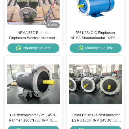
Video
NEMA 56C Rahmen
F561/2S4C-C Einphasen-
Einphasen-Wechselstrommotor
NEMA-Standardmotor 1/2PS 4P
1/2HP D561/2S4C 115V
NEMA 56C Motor für den
Plaudern Sie Jetzt
Plaudern Sie Jetzt
1665rpm 60HZ CSCR 1.0 S Typ
Außenbereich
Industrieelektromotor
Gleichstrommotor 2PS 145TC
China Brush Gleichstrommotor
Rahmen 180V/1750RPM TEFC
1/2 PS 1800 RPM 24VDC, 56C
PMDC Elektromotor
TEFC PMDC-Motor mit Fuß