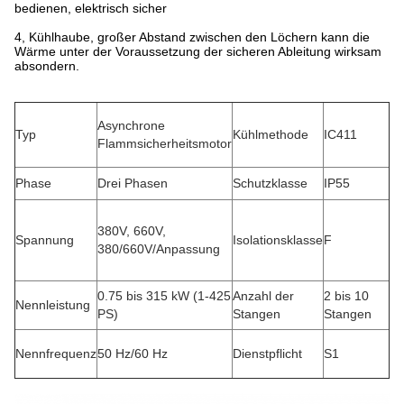
bedienen, elektrisch sicher
4, Kühlhaube, großer Abstand zwischen den Löchern kann die
Wärme unter der Voraussetzung der sicheren Ableitung wirksam
absondern.
Asynchrone
Typ
Kühlmethode
IC411
Flammsicherheitsmotor
Phase
Drei Phasen
Schutzklasse
IP55
380V, 660V,
Spannung
Isolationsklasse
F
380/660V/Anpassung
0.75 bis 315 kW (1-425
Anzahl der
2 bis 10
Nennleistung
PS)
Stangen
Stangen
Nennfrequenz
50 Hz/60 Hz
Dienstpflicht
S1