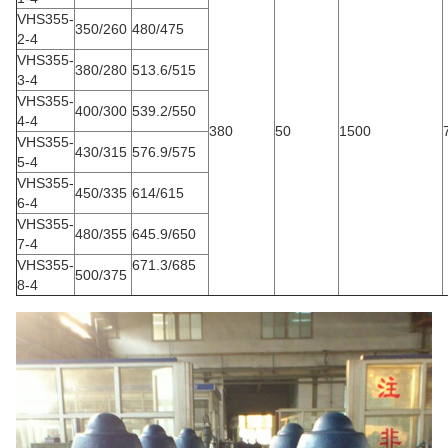
VHS355-
350/260
480/475
2-4
VHS355-
380/280
513.6/515
3-4
VHS355-
400/300
539.2/550
4-4
380
50
1500
VHS355-
430/315
576.9/575
5-4
VHS355-
450/335
614/615
6-4
VHS355-
480/355
645.9/650
7-4
VHS355-
671.3/685
500/375
8-4