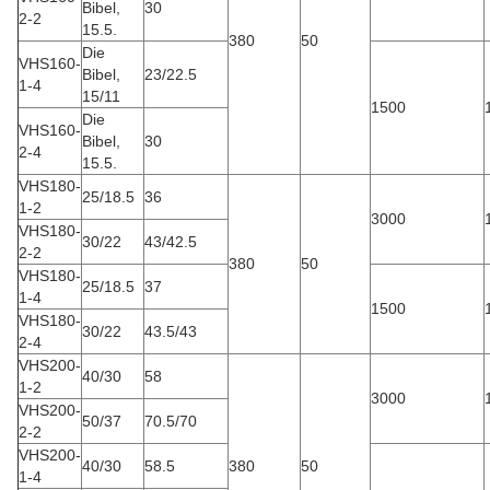
Bibel,
30
2-2
15.5.
380
50
Die
VHS160-
Bibel,
23/22.5
1-4
15/11
1500
Die
VHS160-
Bibel,
30
2-4
15.5.
VHS180-
25/18.5
36
1-2
3000
VHS180-
30/22
43/42.5
2-2
380
50
VHS180-
25/18.5
37
1-4
1500
VHS180-
30/22
43.5/43
2-4
VHS200-
40/30
58
1-2
3000
VHS200-
50/37
70.5/70
2-2
VHS200-
40/30
58.5
380
50
1-4