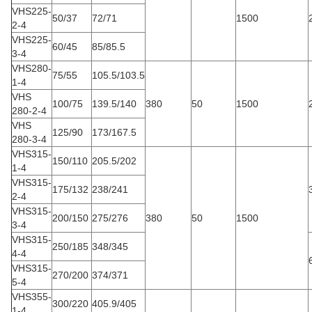
VHS225-
50/37
72/71
1500
2-4
VHS225-
60/45
85/85.5
3-4
VHS280-
75/55
105.5/103.5
1-4
VHS
100/75
139.5/140
380
50
1500
280-2-4
VHS
125/90
173/167.5
280-3-4
VHS315-
150/110
205.5/202
1-4
VHS315-
175/132
238/241
2-4
VHS315-
200/150
275/276
380
50
1500
3-4
VHS315-
250/185
348/345
4-4
VHS315-
270/200
374/371
5-4
VHS355-
300/220
405.9/405
1-4