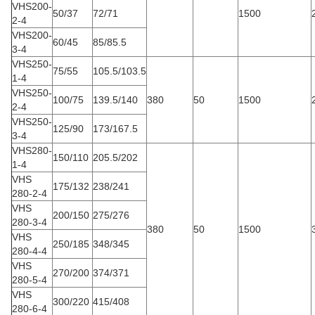
VHS200-
50/37
72/71
1500
2-4
VHS200-
60/45
85/85.5
3-4
VHS250-
75/55
105.5/103.5
1-4
VHS250-
100/75
139.5/140
380
50
1500
2-4
VHS250-
125/90
173/167.5
3-4
VHS280-
150/110
205.5/202
1-4
VHS
175/132
238/241
280-2-4
VHS
200/150
275/276
280-3-4
380
50
1500
VHS
250/185
348/345
280-4-4
VHS
270/200
374/371
280-5-4
VHS
300/220
415/408
280-6-4