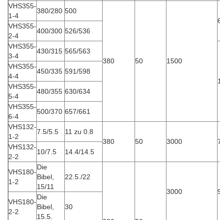
VHS355-
380/280
500
1-4
VHS355-
400/300
526/536
2-4
VHS355-
430/315
565/563
3-4
380
50
1500
VHS355-
450/335
591/598
4-4
VHS355-
480/355
630/634
5-4
VHS355-
500/370
657/661
6-4
VHS132-
7.5/5.5
11 zu 0.8
1-2
380
50
3000
VHS132-
10/7.5
14.4/14.5
2-2
Die
VHS180-
Bibel,
22.5./22
1-2
15/11
3000
Die
VHS180-
Bibel,
30
2-2
15.5.