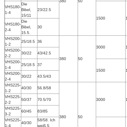
380
50
Die
VHS180-
Bibel,
23/22.5
1-4
15/11
1500
Die
VHS180-
Bibel,
30
2-4
15.5.
VHS200-
25/18.5
36
1-2
3000
VHS200-
30/22
43/42.5
2-2
380
50
VHS200-
25/18.5
37
1-4
1500
VHS200-
30/22
43.5/43
2-4
VHS225-
40/30
56.8/58
1-2
VHS225-
50/37
70.5/70
3000
2-2
VHS225-
60/45
83/85
3-2
380
50
VHS225-
58/58. Ich
40/30
1-4
weiß.5