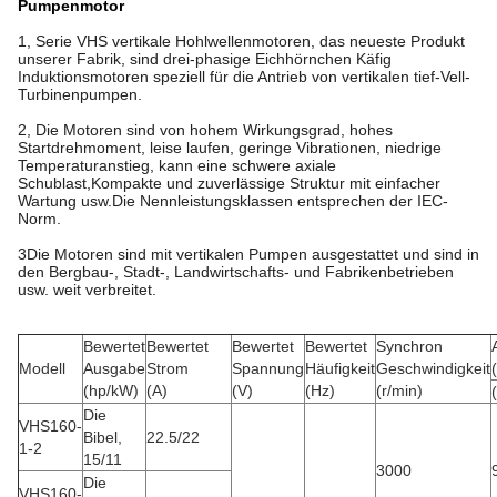
Pumpenmotor
1, Serie VHS vertikale Hohlwellenmotoren, das neueste Produkt
unserer Fabrik, sind drei-phasige Eichhörnchen Käfig
Induktionsmotoren speziell für die Antrieb von vertikalen tief-Vell-
Turbinenpumpen.
2, Die Motoren sind von hohem Wirkungsgrad, hohes
Startdrehmoment, leise laufen, geringe Vibrationen, niedrige
Temperaturanstieg, kann eine schwere axiale
Schublast,Kompakte und zuverlässige Struktur mit einfacher
Wartung usw.Die Nennleistungsklassen entsprechen der IEC-
Norm.
3Die Motoren sind mit vertikalen Pumpen ausgestattet und sind in
den Bergbau-, Stadt-, Landwirtschafts- und Fabrikenbetrieben
usw. weit verbreitet.
Bewertet
Bewertet
Bewertet
Bewertet
Synchron
Modell
Ausgabe
Strom
Spannung
Häufigkeit
Geschwindigkeit
(hp/kW)
(A)
(V)
(Hz)
(r/min)
Die
VHS160-
Bibel,
22.5/22
1-2
15/11
3000
Die
VHS160-