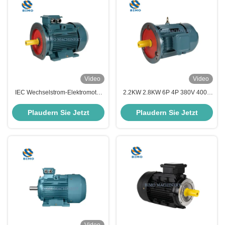
Video
Video
IEC Wechselstrom-Elektromotor
2.2KW 2.8KW 6P 4P 380V 400V
YE3-250M 55KW B35 2 Pole
415V Dreiphasen-
50hz Wechselstrom-
Induktionsmotor B5
Plaudern Sie Jetzt
Plaudern Sie Jetzt
Induktionsmotor
Wechselstrommotor