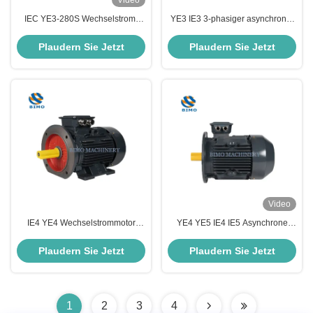
Video
IEC YE3-280S Wechselstrom-
YE3 IE3 3-phasiger asynchroner
Elektromotor 75KW B3 B5 B35
Motor 0,75kw - 22kw 380V
Dreiphasige Wechselstrom-
Wechselstrommotor IP55 IP54
Plaudern Sie Jetzt
Plaudern Sie Jetzt
Induktionsmotor
Video
IE4 YE4 Wechselstrommotor
YE4 YE5 IE4 IE5 Asynchrone
Energieeinsparung B35 3kw 4HP
elektrische Induktionsmotor B5
Wechselstrommotor
20kw Wechselstrommotor für
Plaudern Sie Jetzt
Plaudern Sie Jetzt
Asynchronmotor 3 Phase
Wasserpumpen
1
2
3
4