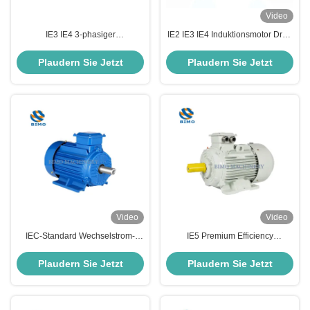
Video
IE3 IE4 3-phasiger
IE2 IE3 IE4 Induktionsmotor Drei-
Wechselstrom-Elektromotor 50Hz
Phase 11kw-200kw 380V IE3
60Hz
Premium Effizienzmotoren
Plaudern Sie Jetzt
Plaudern Sie Jetzt
Hochgeschwindigkeitsasynchroner
Motor 0,75 PS 0,55 kW 4 Pole
Video
Video
IEC-Standard Wechselstrom-
IE5 Premium Efficiency
Elektromotoren Y2 IE2 YE2 20kw
Elektromotoren 30kw 380v B3 4
Gusseisen-Drei-Phasen-
Pole AC Asynchrone
Plaudern Sie Jetzt
Plaudern Sie Jetzt
Induktionsmotor Elektromotor
Elektromotoren