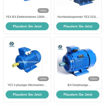
Video
YE4 IE4 Elektromotoren 1000rpm
Hochleistungsmotor YE3-315L2
1500rpm 3000rpm Dreiphasige
200KW Dreiphasiger
Wechselstrom-Induktionsmotoren
asynchroner Wechselstrommotor
Plaudern Sie Jetzt
Plaudern Sie Jetzt
220V 380V
Video
Video
YE3 3-phasiger Wechselstrom-
IE4 Dreiphasige
Induktionsmotor 10 PS 15 PS 20
Wechselstrommotor Asynchrone
PS 30 PS 40 PS 50 PS
Induktionselektromotor 7,5 kW 10
Plaudern Sie Jetzt
Plaudern Sie Jetzt
Elektromotor
PS 380V 50 Hz