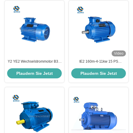
Video
Y2 YE2 Wechselstrommotor B3 2
IE2 160m-4-11kw 15 PS
Pole 4 Pole 6 Pole 3 Phase
Dreiphasenmotor 380V 50Hz
Asynchrone Induktionsmotor
60Hz IP55 Elektromotor der
Plaudern Sie Jetzt
Plaudern Sie Jetzt
Klasse F