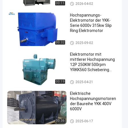
Hochspannungselektromotor
00:11
2026-04-02
Hochspannungs-
Elektromotor der YKK-
Serie 6000v 315kw Slip
Ring Elektromotor
Hochspannungselektromotor
00:32
2025-09-02
Elektromotor mit
mittlerer Hochspannung
12P 250KW 500rpm
YRKK560 Schiebering
Wunde Rotormotor
Hochspannungselektromotor
00:19
2025-04-21
Elektrische
Hochspannungsmotoren
der Baureihe YKK 400V
6000V
Hochspannungselektromotor
00:36
2025-06-17