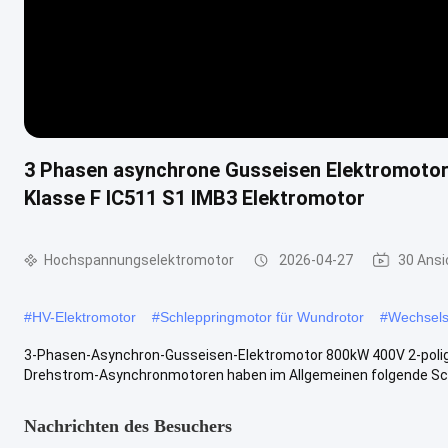
3 Phasen asynchrone Gusseisen Elektromotor
Klasse F IC511 S1 IMB3 Elektromotor
Hochspannungselektromotor
2026-04-27
30 Ansi
#
HV-Elektromotor
#
Schleppringmotor für Wundrotor
#
Wechsels
3-Phasen-Asynchron-Gusseisen-Elektromotor 800kW 400V 2-polig 
Drehstrom-Asynchronmotoren haben im Allgemeinen folgende Schutz
Nachrichten des Besuchers