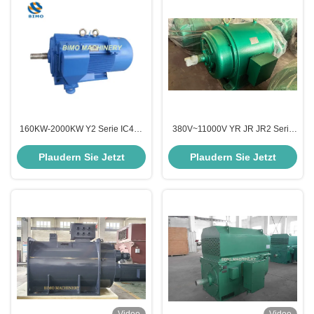
160KW-2000KW Y2 Serie IC411
380V~11000V YR JR JR2 Serie
TEFC Kompakter
210kw Hochspannung Wunde
Hochspannungs-Käfigläufermotor
Rotor slip Ring Motoren für
Plaudern Sie Jetzt
Plaudern Sie Jetzt
6KV 10KV
Walzmühle, Kugelmühle,
Zementmühle