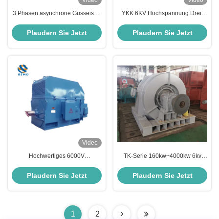
Video
Video
3 Phasen asynchrone Gusseisen
YKK 6KV Hochspannung Drei-
Elektromotor 800kW 400V 2 Pole
Phasen-Asynchronmotor
3000 Rpm 50hz IP55 Klasse F
200KW~1800KW 6000V 2-Polar
Plaudern Sie Jetzt
Plaudern Sie Jetzt
IC511 S1 IMB3 Elektromotor
3000Rpm IP55
Wechselstrommotoren
Video
Hochwertiges 6000V
TK-Serie 160kw~4000kw 6kv
Hochspannungs-Hochleistungs-
10kv Großleistung
Asynchrone Wechselstrommotor
Hochspannung Drei-Phasen-
Plaudern Sie Jetzt
Plaudern Sie Jetzt
asynchrone Elektromotor
1
2