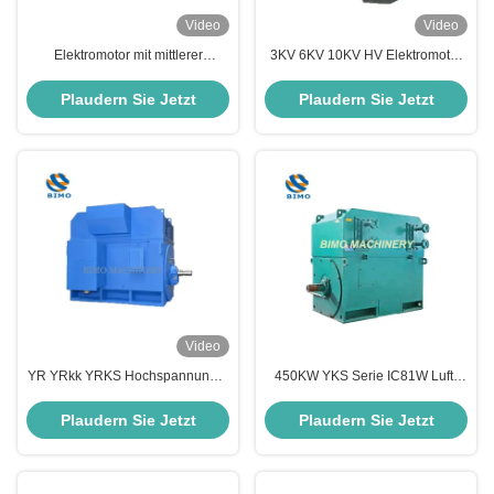
Video
Video
Elektromotor mit mittlerer
3KV 6KV 10KV HV Elektromotor
Hochspannung 12P 250KW
185KW-3150KW Wechselstrom-
500rpm YRKK560 Schiebering
Induktionsmotor
Plaudern Sie Jetzt
Plaudern Sie Jetzt
Wunde Rotormotor
Video
YR YRkk YRKS Hochspannungs-
450KW YKS Serie IC81W Luft-
Elektromotor 185kW-5000kW
Wasser-gekühlter
Wunde Rotor Rutschring Motor
Hochspannungs 6KV 10KV
Plaudern Sie Jetzt
Plaudern Sie Jetzt
Käfigläufermotor