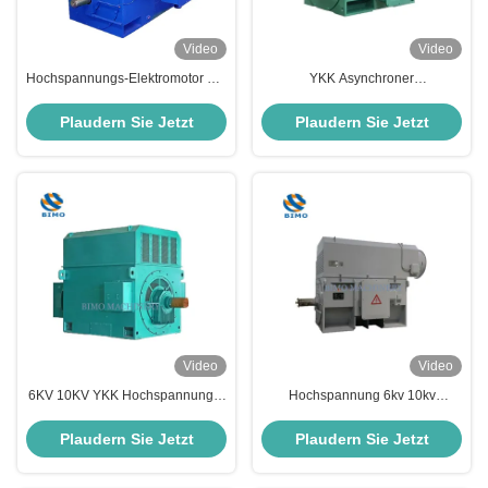
Video
Video
Hochspannungs-Elektromotor der
YKK Asynchroner
YKK-Serie 6000v 315kw Slip
Dreiphasenmotor
Ring Elektromotor
Horizontalemontierter Motor
Plaudern Sie Jetzt
Plaudern Sie Jetzt
6000V 800KW
Video
Video
6KV 10KV YKK Hochspannungs-
Hochspannung 6kv 10kv
Elektromotor 220kw-4500kw 3-
Dreiphasige asynchrone
Phasen-Wechselstrom-
Elektromotor YKK YKS YR YRKK
Plaudern Sie Jetzt
Plaudern Sie Jetzt
Asynchron-Elektromotor
YRKS Serie