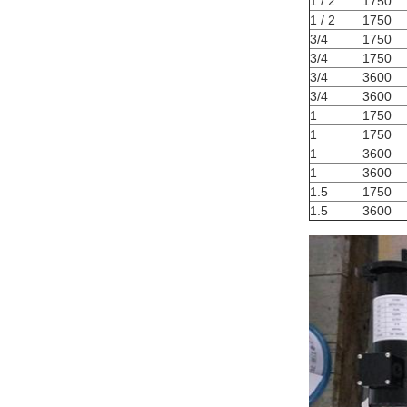
1 / 2
1750
1 / 2
1750
3/4
1750
3/4
1750
3/4
3600
3/4
3600
1
1750
1
1750
1
3600
1
3600
1.5
1750
1.5
3600