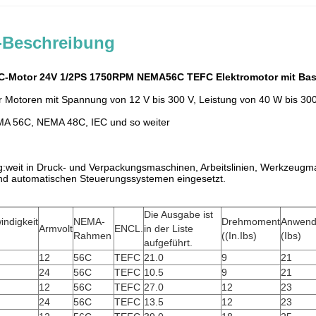
-Beschreibung
-Motor 24V 1/2PS 1750RPM NEMA56C TEFC Elektromotor mit Bas
r Motoren mit Spannung von 12 V bis 300 V, Leistung von 40 W bis 30
MA 56C, NEMA 48C, IEC und so weiter
:weit in Druck- und Verpackungsmaschinen, Arbeitslinien, Werkzeugma
d automatischen Steuerungssystemen eingesetzt.
Die Ausgabe ist
ndigkeit
NEMA-
Drehmoment
Anwend
Armvolt
ENCL.
in der Liste
Rahmen
((In.Ibs)
(Ibs)
aufgeführt.
12
56C
TEFC
21.0
9
21
24
56C
TEFC
10.5
9
21
12
56C
TEFC
27.0
12
23
24
56C
TEFC
13.5
12
23