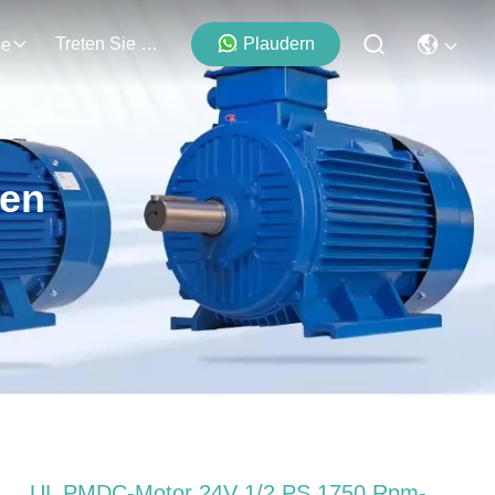
Treten Sie Mit Uns In Verbindung
Plaudern
se
ten
UL PMDC-Motor 24V 1/2 PS 1750 Rpm-