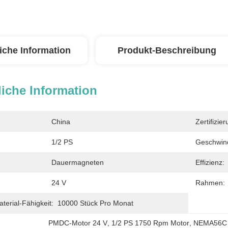
iche Information
Produkt-Beschreibung
iche Information
China
Zertifizier
1/2 PS
Geschwind
Dauermagneten
Effizienz:
24 V
Rahmen:
erial-Fähigkeit:
10000 Stück Pro Monat
PMDC-Motor 24 V
, 
1/2 PS 1750 Rpm Motor
, 
NEMA56C 