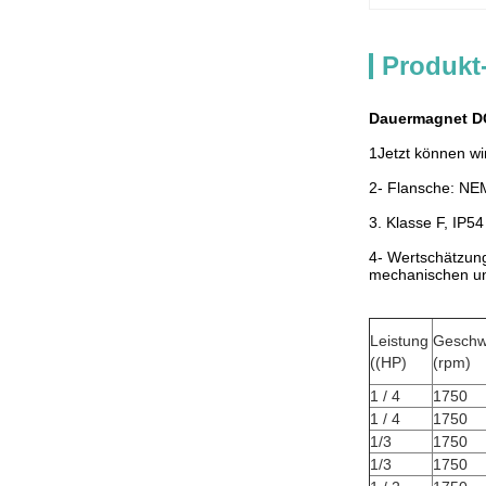
Produkt
Dauermagnet DC
1Jetzt können wi
2- Flansche: NE
3. Klasse F, IP54
4- Wertschätzung
mechanischen un
Leistung
Geschwi
((HP)
(rpm)
1 / 4
1750
1 / 4
1750
1/3
1750
1/3
1750