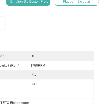
Erhalten Sie Besten Preis
Plaudern Sie Jetzt
ung:
UL
igkeit (rpm):
1750RPM
IEC
56C
TEFC Elektromotor