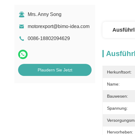
Mrs. Anny Song
motorexport@bimo-idea.com
Ausführl
0086-18802094629
Ausführl
Plaudern Sie Jetzt
Herkunftsort:
Name:
Bauwesen:
Spannung:
Versorgungsmat
Hervorheben: