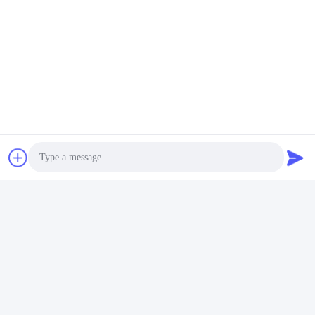
Photo
Video Call
Audio Call