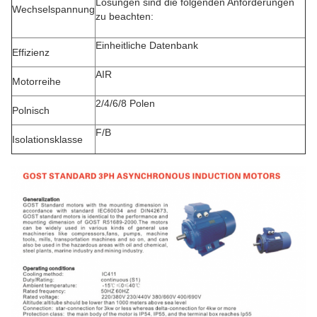
Lösungen sind die folgenden Anforderungen
Wechselspannung
zu beachten:
Einheitliche Datenbank
Effizienz
AIR
Motorreihe
2/4/6/8 Polen
Polnisch
F/B
Isolationsklasse