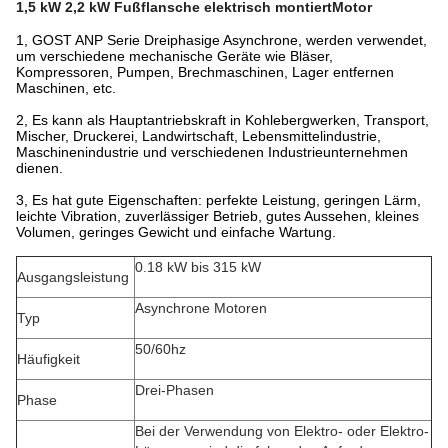
1,5 kW 2,2 kW Fußflansche elektrisch montiert
Motor
1, GOST ANP Serie Dreiphasige Asynchrone, werden verwendet,
um verschiedene mechanische Geräte wie Bläser,
Kompressoren, Pumpen, Brechmaschinen, Lager entfernen
Maschinen, etc.
2, Es kann als Hauptantriebskraft in Kohlebergwerken, Transport,
Mischer, Druckerei, Landwirtschaft, Lebensmittelindustrie,
Maschinenindustrie und verschiedenen Industrieunternehmen
dienen.
3, Es hat gute Eigenschaften: perfekte Leistung, geringen Lärm,
leichte Vibration, zuverlässiger Betrieb, gutes Aussehen, kleines
Volumen, geringes Gewicht und einfache Wartung.
0.18 kW bis 315 kW
Ausgangsleistung
Asynchrone Motoren
Typ
50/60hz
Häufigkeit
Drei-Phasen
Phase
Bei der Verwendung von Elektro- oder Elektro-