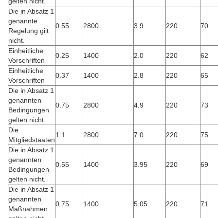
gelten nicht.
Die in Absatz 1
genannte
0.55
2800
3.9
220
70
Regelung gilt
nicht.
Einheitliche
0.25
1400
2.0
220
62
Vorschriften
Einheitliche
0.37
1400
2.8
220
65
Vorschriften
Die in Absatz 1
genannten
0.75
2800
4.9
220
73
Bedingungen
gelten nicht.
Die
1.1
2800
7.0
220
75
Mitgliedstaaten
Die in Absatz 1
genannten
0.55
1400
3.95
220
69
Bedingungen
gelten nicht.
Die in Absatz 1
genannten
0.75
1400
5.05
220
71
Maßnahmen