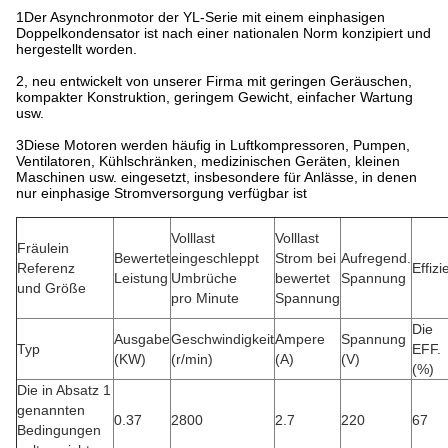
1Der Asynchronmotor der YL-Serie mit einem einphasigen
Doppelkondensator ist nach einer nationalen Norm konzipiert und
hergestellt worden.
2, neu entwickelt von unserer Firma mit geringen Geräuschen,
kompakter Konstruktion, geringem Gewicht, einfacher Wartung
usw.
3Diese Motoren werden häufig in Luftkompressoren, Pumpen,
Ventilatoren, Kühlschränken, medizinischen Geräten, kleinen
Maschinen usw. eingesetzt, insbesondere für Anlässe, in denen
nur einphasige Stromversorgung verfügbar ist
Volllast
Volllast
Fräulein
Bewertet
eingeschleppt
Strom bei
Aufregend.
Referenz
Effizi
Leistung
Umbrüche
bewertet
Spannung
und Größe
pro Minute
Spannung
Die
Ausgabe
Geschwindigkeit
Ampere
Spannung
Typ
EFF.
(KW)
(r/min)
(A)
(V)
(%)
Die in Absatz 1
genannten
0.37
2800
2.7
220
67
Bedingungen