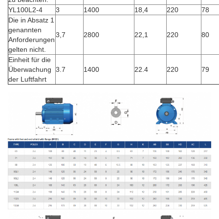
YL100L2-4
3
1400
18,4
220
78
Die in Absatz 1
genannten
3,7
2800
22,1
220
80
Anforderungen
gelten nicht.
Einheit für die
Überwachung
3.7
1400
22.4
220
79
der Luftfahrt