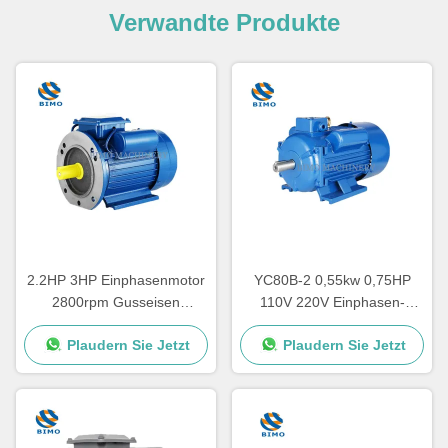
Verwandte Produkte
2.2HP 3HP Einphasenmotor
YC80B-2 0,55kw 0,75HP
2800rpm Gusseisen
110V 220V Einphasen-
Gehäuse Kondensator
Elektromotor für
Plaudern Sie Jetzt
Plaudern Sie Jetzt
Startmotor CSR
Luftkompressor