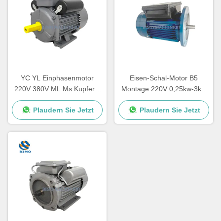
YC YL Einphasenmotor
Eisen-Schal-Motor B5
220V 380V ML Ms Kupfer 2
Montage 220V 0,25kw-3kw
Pole 4 Pole 2,2kw 1,5kw
Einphasen-Asynchronmotor
Plaudern Sie Jetzt
Plaudern Sie Jetzt
1,1kw 0,75kw 3kw