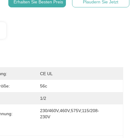
Erhalten Sie Besten Preis
Plaudern Sie Jetzt
ung:
CE UL
öße:
56c
1/2
230/460V,460V,575V;115/208-
nnung:
230V