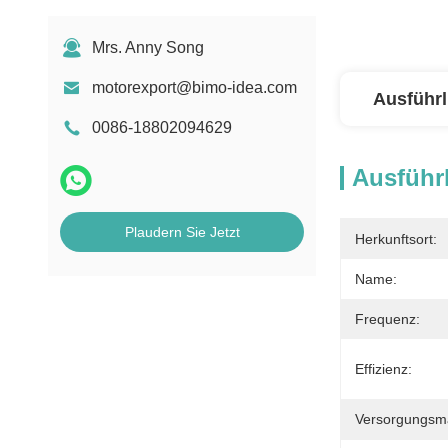
Mrs. Anny Song
motorexport@bimo-idea.com
Ausführl
0086-18802094629
Ausführl
Plaudern Sie Jetzt
Herkunftsort:
Name:
Frequenz:
Effizienz:
Versorgungsmat