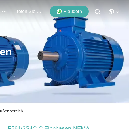
Treten Sie Mit Uns In Verbindung
Plaudern
se
ten
ußenbereich
F561/2S4C-C Einphasen-NEMA-