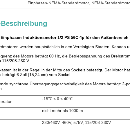
Einphasen-NEMA-Standardmotor
, 
NEMA-Standardmoto
-Beschreibung
Einphasen-Induktionsmotor 1/2 PS 56C 4p für den Außenbereich
dmotoren werden hauptsächlich in den Vereinigten Staaten, Kanada u
requenz des Motors beträgt 60 Hz, die Betriebsspannung des Drehstro
 115/208-230 V.
kasten ist in der Regel in der Mitte des Sockels befestigt. Der Motor h
 beträgt 6 Zoll (15,24 cm) vom Sockel.
ende synchrone Übertragungsgeschwindigkeit des Motors beträgt: 2-pol
n.
-15℃ < θ < 40℃
ratur:
nicht mehr als 1000 m
230/460V, 460V, 575V; 115/208-230V