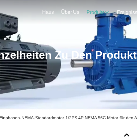
Haus
Über Us
Produits
Ereignis
nzelheiten Zu Den Produk
Einphasen-NEMA-Standardmotor 1/2PS 4P NEMA 56C Motor für den A