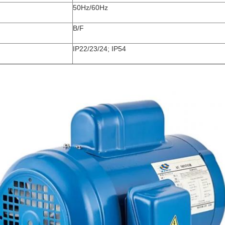
50Hz/60Hz
B/F
IP22/23/24; IP54