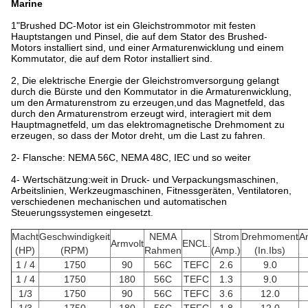
Marine
1"Brushed DC-Motor ist ein Gleichstrommotor mit festen
Hauptstangen und Pinsel, die auf dem Stator des Brushed-
Motors installiert sind, und einer Armaturenwicklung und einem
Kommutator, die auf dem Rotor installiert sind.
2, Die elektrische Energie der Gleichstromversorgung gelangt
durch die Bürste und den Kommutator in die Armaturenwicklung,
um den Armaturenstrom zu erzeugen,und das Magnetfeld, das
durch den Armaturenstrom erzeugt wird, interagiert mit dem
Hauptmagnetfeld, um das elektromagnetische Drehmoment zu
erzeugen, so dass der Motor dreht, um die Last zu fahren.
2- Flansche: NEMA 56C, NEMA 48C, IEC und so weiter
4- Wertschätzung:weit in Druck- und Verpackungsmaschinen,
Arbeitslinien, Werkzeugmaschinen, Fitnessgeräten, Ventilatoren,
verschiedenen mechanischen und automatischen
Steuerungssystemen eingesetzt.
Macht
Geschwindigkeit
NEMA
Strom
Drehmoment
A
Armvolt
ENCL.
(HP)
(RPM)
Rahmen
(Amp.)
(In.Ibs)
1 / 4
1750
90
56C
TEFC
2.6
9.0
1 / 4
1750
180
56C
TEFC
1.3
9.0
1/3
1750
90
56C
TEFC
3.6
12.0