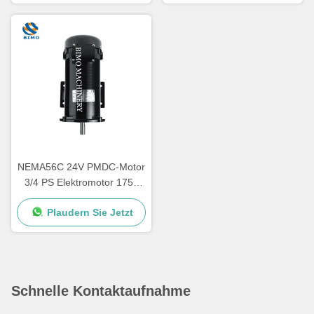
NEMA56C 24V PMDC-Motor
3/4 PS Elektromotor 1750
Rpm TEFC-Motor
Plaudern Sie Jetzt
Niederspannung
Schnelle Kontaktaufnahme