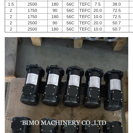
1.5
2500
180
56C
TEFC
7.5
38.0
2
1750
90
56C
TEFC
20.0
72.5
2
1750
180
56C
TEFC
10.0
72.5
2
2500
90
56C
TEFC
20.0
50.7
2
2500
180
56C
TEFC
10.0
50.7