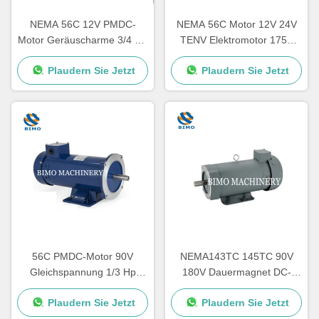
NEMA 56C 12V PMDC-
NEMA 56C Motor 12V 24V
Motor Geräuscharme 3/4 PS
TENV Elektromotor 1750
1750 Rpm Elektromotor
Rpm mit abnehmbarer Basis
Plaudern Sie Jetzt
Plaudern Sie Jetzt
56C PMDC-Motor 90V
NEMA143TC 145TC 90V
Gleichspannung 1/3 Hp
180V Dauermagnet DC-
1750 Rpm Elektromotor IE2
Motor 1,5 PS mit
Plaudern Sie Jetzt
Plaudern Sie Jetzt
Wirkungsgrad
abnehmbarer Basis