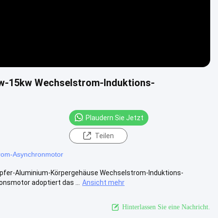
w-15kw Wechselstrom-Induktions-
Plaudern Sie Jetzt
Teilen
rom-Asynchronmotor
pfer-Aluminium-Körpergehäuse Wechselstrom-Induktions-
nsmotor adoptiert das ...
Ansicht mehr
Hinterlassen Sie eine Nachricht.