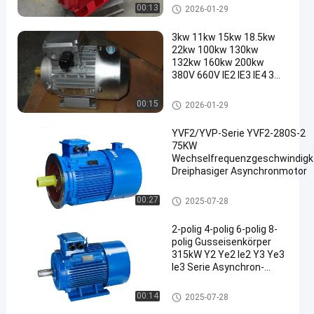
Dreiphasenmotor
00:13
2026-01-29
3kw 11kw 15kw 18.5kw
22kw 100kw 130kw
132kw 160kw 200kw
380V 660V IE2 IE3 IE4 3
Phase Induction Motors
Dreiphasenmotor
00:15
2026-01-29
YVF2/YVP-Serie YVF2-280S-2
75KW
Wechselfrequenzgeschwindigk
Dreiphasiger Asynchronmotor
Elektromotor Wechselstroms
00:27
2025-07-28
2-polig 4-polig 6-polig 8-
polig Gusseisenkörper
315kW Y2 Ye2 Ie2 Y3 Ye3
Ie3 Serie Asynchron-
Drehstrom-Induktions-
Elektromotor
Dreiphasenmotor
00:14
2025-07-28