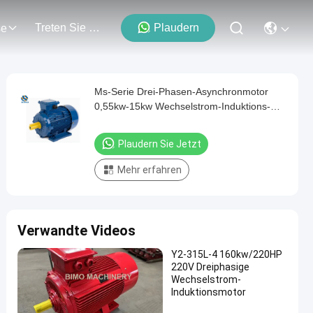
Treten Sie Mit Uns In Verbindung
Plaudern
se
Ms-Serie Drei-Phasen-Asynchronmotor
0,55kw-15kw Wechselstrom-Induktions-
Elektromotor
Plaudern Sie Jetzt
Mehr erfahren
Verwandte Videos
Y2-315L-4 160kw/220HP
220V Dreiphasige
Wechselstrom-
Induktionsmotor