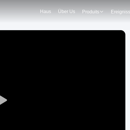
Haus
Über Us
Produits
Ereignis
Play
Video