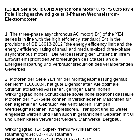
IE3 IE4 Serie 50Hz 60Hz Asynchrone Motor 0,75 PS 0,55 kW 4
Pole Hochgeschwindigkeits 3-Phasen Wechselstrom-
Elektromotoren
1, The three-phase asynchronous AC motor(IE4) of the YE4
series is in line with the high efficiency standard(IE4) in the
provisions of GB 18613-2012 "the energy efficiency limit and the
energy efficiency rating of small and medium-sized three-phase
asynchronous motors " Die Verbesserung der Effizienz in ihrem
Entwurf entspricht den Anforderungen des Staates an die
Energieeinsparung und Verbrauchsreduktion des verarbeitenden
Gewerbes.
2, Motoren der Serie YE4 mit der Montageabmessung gemäß
der Norm IEC60034, hat gute Eigenschaften wie optimale
Struktur, attraktives Aussehen, geringen Lärm, hohen
Wirkungsgrad,hohe Schutzklasse sowie hohe IsolationsklasseDie
Motoren der YE4-Serie können in verschiedenen Maschinen für
den allgemeinen Gebrauch wie Ventilatoren, Pumpen,
Werkzeugmaschinen, Kompressoren, Transport und so weiter
eingesetzt werden.und kann auch in gefährlichen Gebieten mit Öl
und Chemikalien verwendet werden, Stahlwerke, Bergbau.
Wirkungsgrad: IE4 Super-Premium-Wirksamkeit
Rahmengröße: 63 ~ 400 Rahmen
Nennleistung: 0,12 ~ 500 kW, 0,16 ~ 675 PS