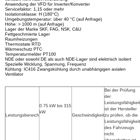
Anwendung der VFD für Inverter/Konverter
Servicefaktor: 1,15 oder mehr
Isolationsklasse: H (180°C)
Umgebungstemperatur: über 40 °C (auf Anfrage)
Höhe: > 1000 m (auf Anfrage)
Lager der Marke SKF, FAG, NSK, C&U
Fettgeschmierte Lager
Raumheizungen
Thermostate RTD
Wärmeschutz PTC
Temperaturmelder PT100
NDE oder sowohl DE als auch NDE-Lager sind elektrisch isoliert
Spezielle Wicklung, Spannung, Frequenz
Kühlung: IC416 Zwangskühlung durch unabhängigen axialen
Ventilator
Bei der Prüfung
der
Leistungsfähigkeit
0.75 kW bis 315
ist der Hersteller
kW
Leistungsbereich
Geschwindigkeit
zu prüfen, ob die
Leistungsfähigkeit
des Fahrzeugs
nicht