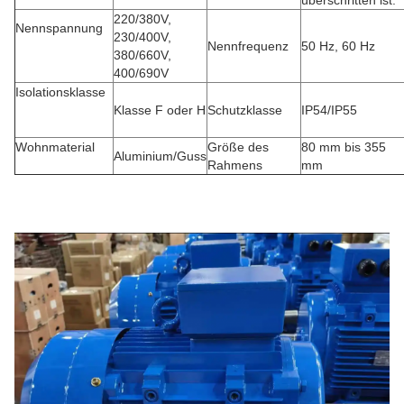
überschritten ist.
220/380V,
Nennspannung
230/400V,
Nennfrequenz
50 Hz, 60 Hz
380/660V,
400/690V
Isolationsklasse
Klasse F oder H
Schutzklasse
IP54/IP55
Wohnmaterial
Größe des
80 mm bis 355
Aluminium/Guss
Rahmens
mm