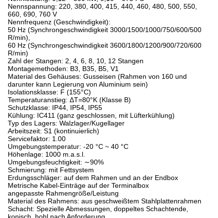
Nennspannung: 220, 380, 400, 415, 440, 460, 480, 500, 550,
660, 690, 760 V
Nennfrequenz (Geschwindigkeit):
50 Hz (Synchrongeschwindigkeit 3000/1500/1000/750/600/500
R/min),
60 Hz (Synchrongeschwindigkeit 3600/1800/1200/900/720/600
R/min)
Zahl der Stangen: 2, 4, 6, 8, 10, 12 Stangen
Montagemethoden: B3, B35, B5, V1
Material des Gehäuses: Gusseisen (Rahmen von 160 und
darunter kann Legierung von Aluminium sein)
Isolationsklasse: F (155°C)
Temperaturanstieg: ΔT=80°K (Klasse B)
Schutzklasse: IP44, IP54, IP55
Kühlung: IC411 (ganz geschlossen, mit Lüfterkühlung)
Typ des Lagers: Walzlager/Kugellager
Arbeitszeit: S1 (kontinuierlich)
Servicefaktor: 1.00
Umgebungstemperatur: -20 °C ~ 40 °C
Höhenlage: 1000 m.a.s.l.
Umgebungsfeuchtigkeit: ∼90%
Schmierung: mit Fettsystem
Erdungsschläger: auf dem Rahmen und an der Endbox
Metrische Kabel-Einträge auf der Terminalbox
angepasste Rahmengröße/Leistung
Material des Rahmens: aus geschweißtem Stahlplattenrahmen
Schacht: Spezielle Abmessungen, doppeltes Schachtende,
konisch, hohl nach Anforderung