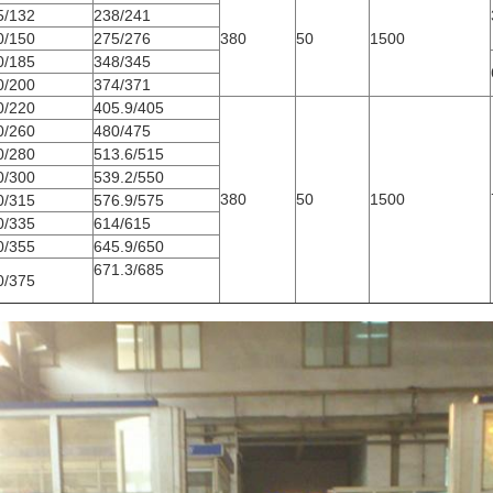
5/132
238/241
0/150
275/276
380
50
1500
0/185
348/345
0/200
374/371
0/220
405.9/405
0/260
480/475
0/280
513.6/515
0/300
539.2/550
380
50
1500
0/315
576.9/575
0/335
614/615
0/355
645.9/650
671.3/685
0/375