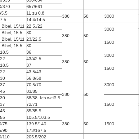
0/355
630/634
0/370
657/661
/5.5
11 zu 0.8
380
50
3000
7.5
14.4/14.5
 Bibel, 15/11
22.5./22
3000
 Bibel, 15.5.
30
380
50
 Bibel, 15/11
23/22.5
1500
 Bibel, 15.5.
30
/18.5
36
3000
/22
43/42.5
380
50
/18.5
37
1500
/22
43.5/43
/30
56.8/58
/37
70.5/70
3000
/45
83/85
380
50
/30
58/58. Ich weiß.5
/37
72/71
1500
/45
85/85.5
/55
105.5/103.5
0/75
139.5/140
380
50
1500
5/90
173/167.5
0/110
205.5/202