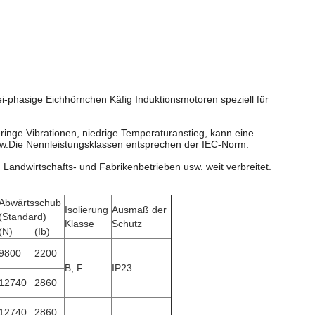
ei-phasige Eichhörnchen Käfig Induktionsmotoren speziell für
inge Vibrationen, niedrige Temperaturanstieg, kann eine
sw.Die Nennleistungsklassen entsprechen der IEC-Norm.
 Landwirtschafts- und Fabrikenbetrieben usw. weit verbreitet.
Abwärtsschub
Isolierung
Ausmaß der
(Standard)
Klasse
Schutz
(N)
(Ib)
9800
2200
B, F
IP23
12740
2860
12740
2860