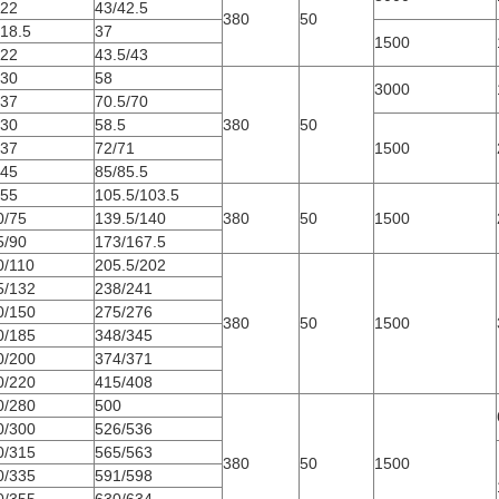
/22
43/42.5
380
50
/18.5
37
1500
/22
43.5/43
/30
58
3000
/37
70.5/70
/30
58.5
380
50
/37
72/71
1500
/45
85/85.5
/55
105.5/103.5
0/75
139.5/140
380
50
1500
5/90
173/167.5
0/110
205.5/202
5/132
238/241
0/150
275/276
380
50
1500
0/185
348/345
0/200
374/371
0/220
415/408
0/280
500
0/300
526/536
0/315
565/563
380
50
1500
0/335
591/598