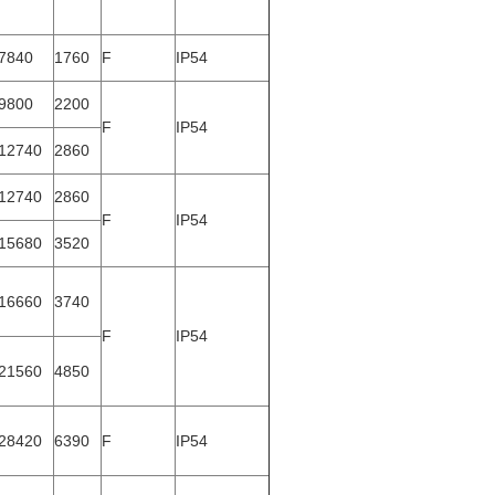
7840
1760
F
IP54
9800
2200
F
IP54
12740
2860
12740
2860
F
IP54
15680
3520
16660
3740
F
IP54
21560
4850
28420
6390
F
IP54