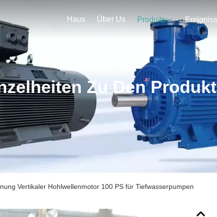
Haus
Über Us
Produits
Ereignis
nzelheiten Zu Den Produk
ung Vertikaler Hohlwellenmotor 100 PS für Tiefwasserpumpen