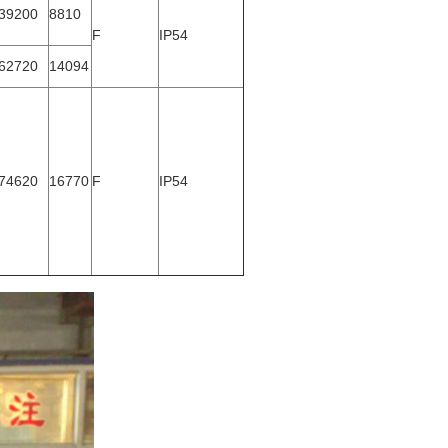
39200
8810
F
IP54
62720
14094
74620
16770
F
IP54