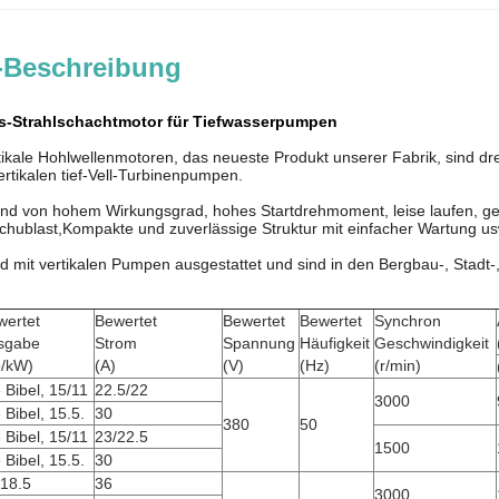
-Beschreibung
-Strahlschachtmotor für Tiefwasserpumpen
tikale Hohlwellenmotoren, das neueste Produkt unserer Fabrik, sind dr
ertikalen tief-Vell-Turbinenpumpen.
ind von hohem Wirkungsgrad, hohes Startdrehmoment, leise laufen, ger
chublast,Kompakte und zuverlässige Struktur mit einfacher Wartung u
d mit vertikalen Pumpen ausgestattet und sind in den Bergbau-, Stadt-,
wertet
Bewertet
Bewertet
Bewertet
Synchron
sgabe
Strom
Spannung
Häufigkeit
Geschwindigkeit
p/kW)
(A)
(V)
(Hz)
(r/min)
 Bibel, 15/11
22.5/22
3000
 Bibel, 15.5.
30
380
50
 Bibel, 15/11
23/22.5
1500
 Bibel, 15.5.
30
/18.5
36
3000