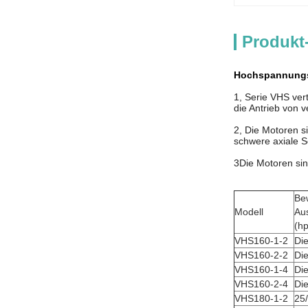
Produkt
Hochspannungs
1, Serie VHS ver
die Antrieb von v
2, Die Motoren s
schwere axiale S
3Die Motoren sin
Be
Modell
Au
(h
VHS160-1-2
Die
VHS160-2-2
Die
VHS160-1-4
Die
VHS160-2-4
Die
VHS180-1-2
25