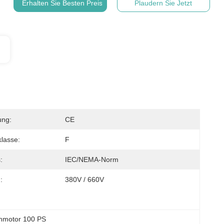
Erhalten Sie Besten Preis
Plaudern Sie Jetzt
ung:
CE
klasse:
F
:
IEC/NEMA-Norm
:
380V / 660V
enmotor 100 PS