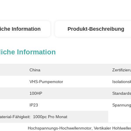
iche Information
Produkt-Beschreibung
iche Information
China
Zertifizier
VHS-Pumpemotor
Isolations
100HP
Standards
IP23
Spannung
erial-Fähigkeit:
1000pc Pro Monat
Hochspannungs-Hochwellenmotor
, 
Vertikaler Hohlwell