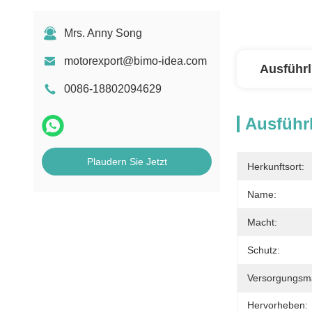
Mrs. Anny Song
motorexport@bimo-idea.com
Ausführl
0086-18802094629
Ausführl
Plaudern Sie Jetzt
Herkunftsort:
Name:
Macht:
Schutz:
Versorgungsmat
Hervorheben: