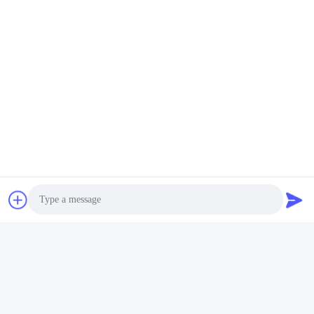
Häufig gestellte Fragen
F: Sind Sie eine Fabrik oder Handelsgesellschaft?
A: Wir sind eine Fabrik, die sich seit mehr als 20 Jahren auf
Motoren und Zubehör konzentriert.
F: Was ist Ihre Garantie?
Photo
A: Unsere Garantie beträgt ein Jahr. Alle beschädigten Teile
innerhalb der Garantie. Wir werden eine neue kostenlos zur
Video Call