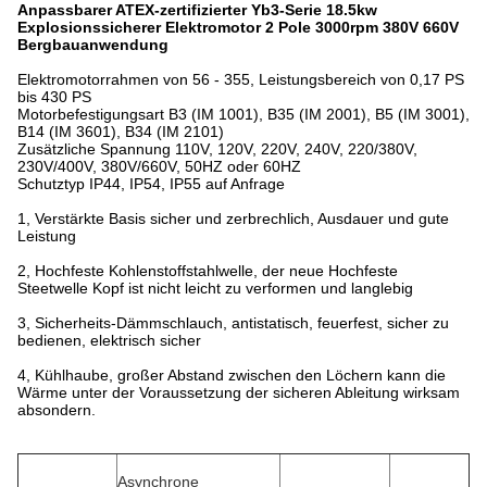
Anpassbarer ATEX-zertifizierter Yb3-Serie 18.5kw
Explosionssicherer Elektromotor 2 Pole 3000rpm 380V 660V
Bergbauanwendung
Elektromotorrahmen von 56 - 355, Leistungsbereich von 0,17 PS
bis 430 PS
Motorbefestigungsart B3 (IM 1001), B35 (IM 2001), B5 (IM 3001),
B14 (IM 3601), B34 (IM 2101)
Zusätzliche Spannung 110V, 120V, 220V, 240V, 220/380V,
230V/400V, 380V/660V, 50HZ oder 60HZ
Schutztyp IP44, IP54, IP55 auf Anfrage
1, Verstärkte Basis sicher und zerbrechlich, Ausdauer und gute
Leistung
2, Hochfeste Kohlenstoffstahlwelle, der neue Hochfeste
Steetwelle Kopf ist nicht leicht zu verformen und langlebig
3, Sicherheits-Dämmschlauch, antistatisch, feuerfest, sicher zu
bedienen, elektrisch sicher
4, Kühlhaube, großer Abstand zwischen den Löchern kann die
Wärme unter der Voraussetzung der sicheren Ableitung wirksam
absondern.
Asynchrone