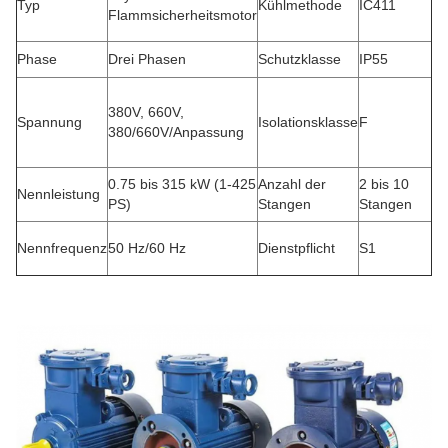
Typ
Kühlmethode
IC411
Flammsicherheitsmotor
Phase
Drei Phasen
Schutzklasse
IP55
380V, 660V,
Spannung
Isolationsklasse
F
380/660V/Anpassung
0.75 bis 315 kW (1-425
Anzahl der
2 bis 10
Nennleistung
PS)
Stangen
Stangen
Nennfrequenz
50 Hz/60 Hz
Dienstpflicht
S1