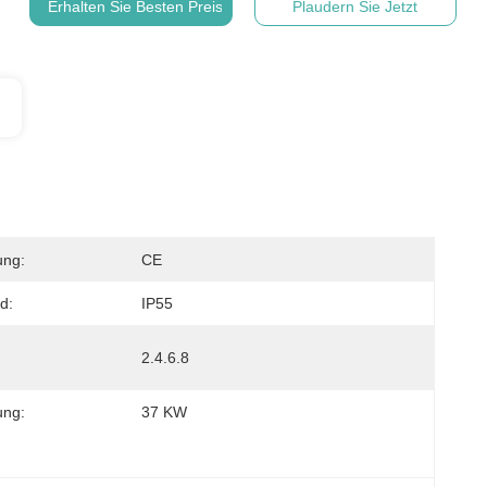
Erhalten Sie Besten Preis
Plaudern Sie Jetzt
ung:
CE
d:
IP55
2.4.6.8
ung:
37 KW