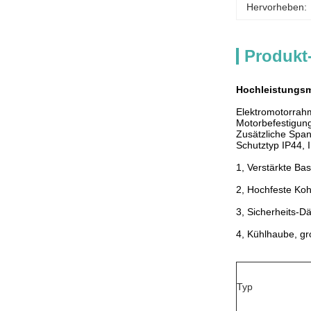
Hervorheben:
Produkt
Hochleistungsm
Elektromotorrahm
Motorbefestigung
Zusätzliche Spa
Schutztyp IP44, 
1, Verstärkte Ba
2, Hochfeste Kohl
3, Sicherheits-Dä
4, Kühlhaube, g
Typ