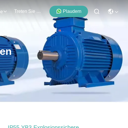
Treten Sie Mit Uns In Verbindung
Plaudern
se
ten
IP55 YB3 Explosionssichere