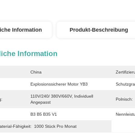
iche Information
Produkt-Beschreibung
iche Information
China
Zertifizier
Explosionssicherer Motor YB3
Schutzgra
110V/240/ 380V/660V, Individuell 
g:
Polnisch:
Angepasst
B3 B5 B35 V1
Nennleist
erial-Fähigkeit:
1000 Stück Pro Monat