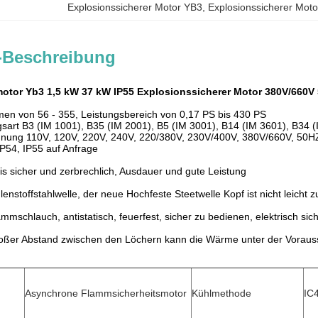
Explosionssicherer Motor YB3
, 
Explosionssicherer Moto
-Beschreibung
otor Yb3 1,5 kW 37 kW IP55 Explosionssicherer Motor 380V/660V
en von 56 - 355, Leistungsbereich von 0,17 PS bis 430 PS
sart B3 (IM 1001), B35 (IM 2001), B5 (IM 3001), B14 (IM 3601), B34 
nnung 110V, 120V, 220V, 240V, 220/380V, 230V/400V, 380V/660V, 50
IP54, IP55 auf Anfrage
sis sicher und zerbrechlich, Ausdauer und gute Leistung
enstoffstahlwelle, der neue Hochfeste Steetwelle Kopf ist nicht leicht 
mmschlauch, antistatisch, feuerfest, sicher zu bedienen, elektrisch sic
roßer Abstand zwischen den Löchern kann die Wärme unter der Vorauss
Asynchrone Flammsicherheitsmotor
Kühlmethode
IC