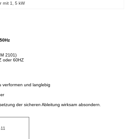
r mit 1
, 
5 kW
 50Hz
(IM 2101)
HZ oder 60HZ
zu verformen und langlebig
her
etzung der sicheren Ableitung wirksam absondern.
411