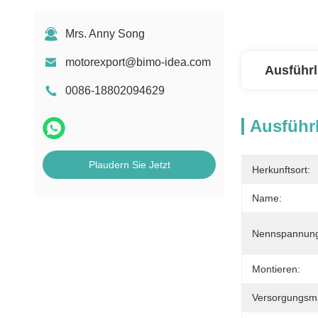
Mrs. Anny Song
motorexport@bimo-idea.com
Ausführl
0086-18802094629
Ausführl
Plaudern Sie Jetzt
Herkunftsort:
Name:
Nennspannun
Montieren:
Versorgungsmat