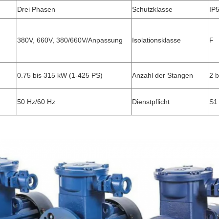
Drei Phasen
Schutzklasse
IP
380V, 660V, 380/660V/Anpassung
Isolationsklasse
F
0.75 bis 315 kW (1-425 PS)
Anzahl der Stangen
2 
50 Hz/60 Hz
Dienstpflicht
S1