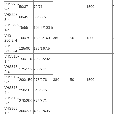
VHS225-
50/37
72/71
1500
2-4
VHS225-
60/45
85/85.5
3-4
VHS280-
75/55
105.5/103.5
1-4
VHS
100/75
139.5/140
380
50
1500
280-2-4
VHS
125/90
173/167.5
280-3-4
VHS315-
150/110
205.5/202
1-4
VHS315-
175/132
238/241
2-4
VHS315-
200/150
275/276
380
50
1500
3-4
VHS315-
250/185
348/345
4-4
VHS315-
270/200
374/371
5-4
VHS355-
300/220
405.9/405
1-4