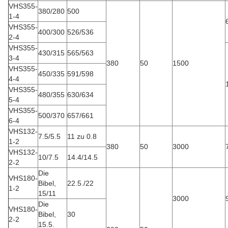
VHS355-
380/280
500
1-4
VHS355-
400/300
526/536
2-4
VHS355-
430/315
565/563
3-4
380
50
1500
VHS355-
450/335
591/598
4-4
VHS355-
480/355
630/634
5-4
VHS355-
500/370
657/661
6-4
VHS132-
7.5/5.5
11 zu 0.8
1-2
380
50
3000
VHS132-
10/7.5
14.4/14.5
2-2
Die
VHS180-
Bibel,
22.5./22
1-2
15/11
3000
Die
VHS180-
Bibel,
30
2-2
15.5.