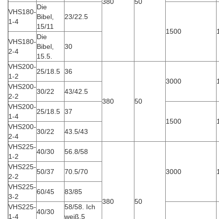
380
50
Die
VHS180-
Bibel,
23/22.5
1-4
15/11
1500
Die
VHS180-
Bibel,
30
2-4
15.5.
VHS200-
25/18.5
36
1-2
3000
VHS200-
30/22
43/42.5
2-2
380
50
VHS200-
25/18.5
37
1-4
1500
VHS200-
30/22
43.5/43
2-4
VHS225-
40/30
56.8/58
1-2
VHS225-
50/37
70.5/70
3000
2-2
VHS225-
60/45
83/85
3-2
380
50
VHS225-
58/58. Ich
40/30
1-4
weiß.5