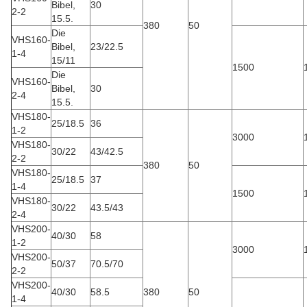
Bibel,
30
2-2
15.5.
380
50
Die
VHS160-
Bibel,
23/22.5
1-4
15/11
1500
Die
VHS160-
Bibel,
30
2-4
15.5.
VHS180-
25/18.5
36
1-2
3000
VHS180-
30/22
43/42.5
2-2
380
50
VHS180-
25/18.5
37
1-4
1500
VHS180-
30/22
43.5/43
2-4
VHS200-
40/30
58
1-2
3000
VHS200-
50/37
70.5/70
2-2
VHS200-
40/30
58.5
380
50
1-4