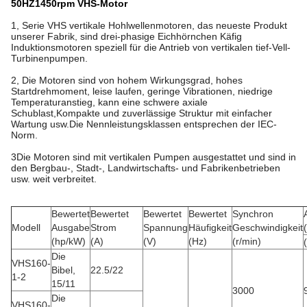
50HZ1450rpm VHS-Motor
1, Serie VHS vertikale Hohlwellenmotoren, das neueste Produkt
unserer Fabrik, sind drei-phasige Eichhörnchen Käfig
Induktionsmotoren speziell für die Antrieb von vertikalen tief-Vell-
Turbinenpumpen.
2, Die Motoren sind von hohem Wirkungsgrad, hohes
Startdrehmoment, leise laufen, geringe Vibrationen, niedrige
Temperaturanstieg, kann eine schwere axiale
Schublast,Kompakte und zuverlässige Struktur mit einfacher
Wartung usw.Die Nennleistungsklassen entsprechen der IEC-
Norm.
3Die Motoren sind mit vertikalen Pumpen ausgestattet und sind in
den Bergbau-, Stadt-, Landwirtschafts- und Fabrikenbetrieben
usw. weit verbreitet.
Bewertet
Bewertet
Bewertet
Bewertet
Synchron
Modell
Ausgabe
Strom
Spannung
Häufigkeit
Geschwindigkeit
(hp/kW)
(A)
(V)
(Hz)
(r/min)
Die
VHS160-
Bibel,
22.5/22
1-2
15/11
3000
Die
VHS160-