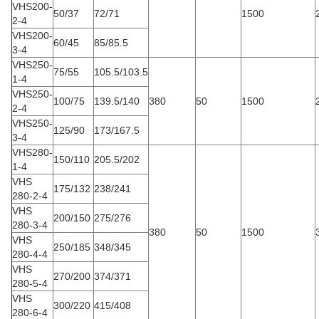
VHS200-
50/37
72/71
1500
2-4
VHS200-
60/45
85/85.5
3-4
VHS250-
75/55
105.5/103.5
1-4
VHS250-
100/75
139.5/140
380
50
1500
2-4
VHS250-
125/90
173/167.5
3-4
VHS280-
150/110
205.5/202
1-4
VHS
175/132
238/241
280-2-4
VHS
200/150
275/276
280-3-4
380
50
1500
VHS
250/185
348/345
280-4-4
VHS
270/200
374/371
280-5-4
VHS
300/220
415/408
280-6-4