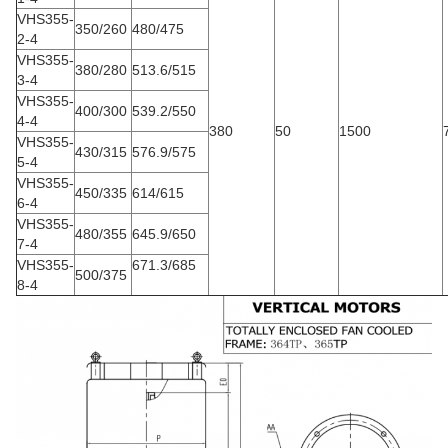
VHS355-
350/260
480/475
2-4
VHS355-
380/280
513.6/515
3-4
VHS355-
400/300
539.2/550
4-4
380
50
1500
VHS355-
430/315
576.9/575
5-4
VHS355-
450/335
614/615
6-4
VHS355-
480/355
645.9/650
7-4
VHS355-
671.3/685
500/375
8-4