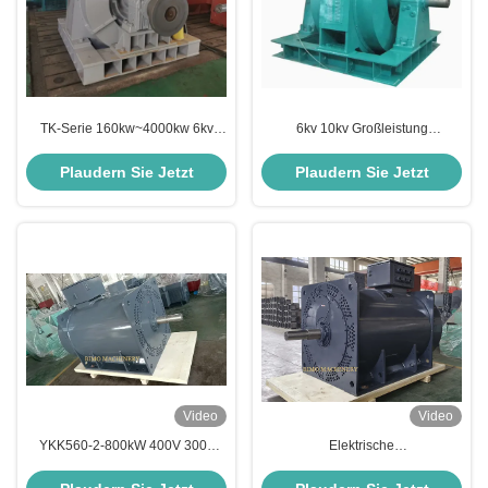
TK-Serie 160kw~4000kw 6kv
6kv 10kv Großleistung
10kv Großleistung
Hochspannung Drei-Phasen-
Hochspannung Drei-Phasen-
Asynchron-Elektromotor
Plaudern Sie Jetzt
Plaudern Sie Jetzt
asynchrone Elektromotor
Video
Video
YKK560-2-800kW 400V 3000
Elektrische
U/min IMB3 Hochspannungs-
Hochspannungsmotoren der
Drei-Phasen-Asynchronmotor
Baureihe YKK 400V 6000V