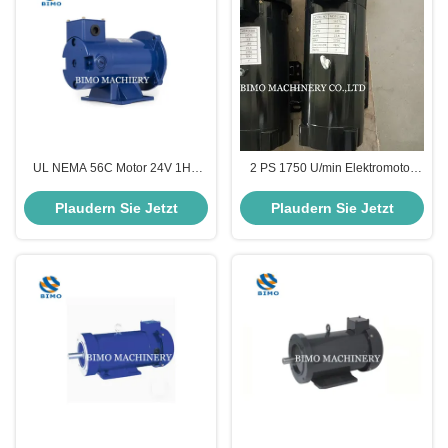
UL NEMA 56C Motor 24V 1HP
2 PS 1750 U/min Elektromotor
Gleichstrommotor 1800 Rpm
NEMA 56C mit permanenten
Niedriggeschwindigkeits-
Magneten 90V
Plaudern Sie Jetzt
Plaudern Sie Jetzt
Elektromotor