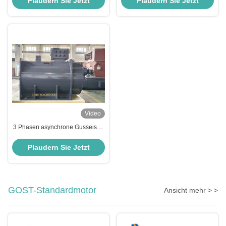
Plaudern Sie Jetzt
Plaudern Sie Jetzt
Video
3 Phasen asynchrone Gusseisen
Elektromotor 800kW 400V 2 Pole
3000 Rpm 50hz IP55 Klasse F
Plaudern Sie Jetzt
IC511 S1 IMB3 Elektromotor
GOST-Standardmotor
Ansicht mehr > >