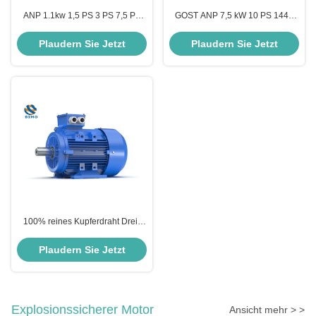
ANP 1.1kw 1,5 PS 3 PS 7,5 PS
GOST ANP 7,5 kW 10 PS 1440
Kleine Basis Hohe Leistung 2840
Rpm Asynchroner
Rpm Gost Motor 20 PS 15 PS 10
Dreiphasenmotor Drei-Phasen-
Plaudern Sie Jetzt
Plaudern Sie Jetzt
PS 3 Phasenmotor
Elektromotor
100% reines Kupferdraht Drei-
Phasen-Wechselstrommotor
50Hz vollständig geschlossener
Plaudern Sie Jetzt
Motor Gusseisengehäuse
Explosionssicherer Motor
Ansicht mehr > >