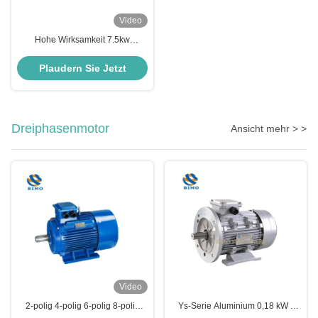
Video
Hohe Wirksamkeit 7.5kw
Induktionsmotor IP55 IE2
Wechselstrommotor B3
Plaudern Sie Jetzt
Fußmontagemotor
Dreiphasenmotor
Ansicht mehr > >
Video
2-polig 4-polig 6-polig 8-polig
Ys-Serie Aluminium 0,18 kW -