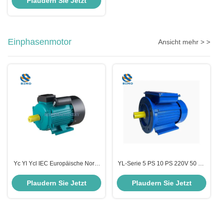
Plaudern Sie Jetzt
15kw
Einphasenmotor
Ansicht mehr > >
Yc Yl Ycl IEC Europäische Norm
YL-Serie 5 PS 10 PS 220V 50 Hz
Reinkupferdraht Einphasige
60 Hz 2800 Rpm Elektrischer
Wechselstrom-
Wechselstrom-Induktionsmotor
Plaudern Sie Jetzt
Plaudern Sie Jetzt
Asynchronelektromotor
Einphasenmotoren