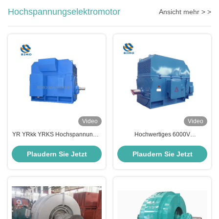
Hochspannungselektromotor
Ansicht mehr > >
Video
Video
YR YRkk YRKS Hochspannungs-
Hochwertiges 6000V
Elektromotor 185kW-5000kW
Hochspannungs-Hochleistungs-
Wunde Rotor Rutschring Motor
Asynchrone Wechselstrommotor
Plaudern Sie Jetzt
Plaudern Sie Jetzt