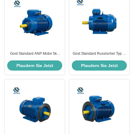
Gost Standard ANP Motor 5kw
Gost Standard Russischer Typ 3-
7.5kw 11kw 15kw 18.5kw Drei-
Phasen-Wechselstrom-
Phasen-Elektromotoren
Asynchronmotor 22 kW 30 PS
Plaudern Sie Jetzt
Plaudern Sie Jetzt
Induktionselektromotor