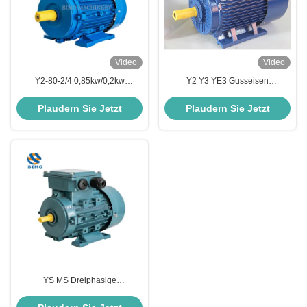
Video
Video
Y2-80-2/4 0,85kw/0,2kw
Y2 Y3 YE3 Gusseisen
Mehrgeschwindigkeitselektrischer
Elektromotor 0,12kw-350kw
Induktionsmotor Drei-Phasen-
Dreiphasige asynchrone
Plaudern Sie Jetzt
Plaudern Sie Jetzt
Wechselstrommotor
Elektromotor
YS MS Dreiphasige
Wechselstrom-Asynchrone Motor
Aluminium Gehäuse 0,55kw-