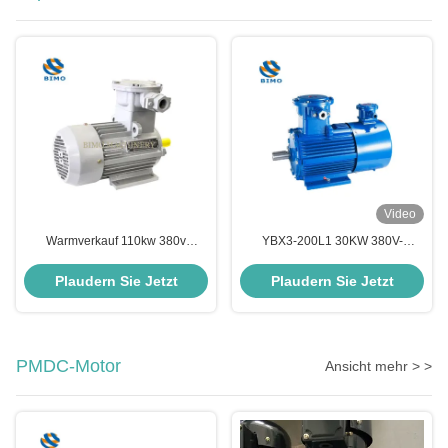
Video
Warmverkauf 110kw 380v
YBX3-200L1 30KW 380V-
2985r/min Dreiphasen-Flamm-
Baureihe Niedriglärm-Drei-
und Staub-
Phasen-Flammbeständiger
Plaudern Sie Jetzt
Plaudern Sie Jetzt
Explosionssicherungsmotor der
Explosionssicherer Elektromotor
YBX4-Serie
PMDC-Motor
Ansicht mehr > >