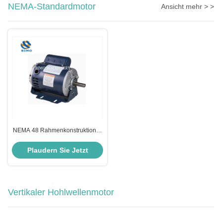
NEMA-Standardmotor
Ansicht mehr > >
NEMA 48 Rahmenkonstruktion N
Tropfsicherer Einphasen-
Wechselstrommotor 1/2 PS
Plaudern Sie Jetzt
Elastizer Basismotor
Vertikaler Hohlwellenmotor