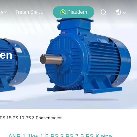
Treten Sie Mit Uns In Verbindung
Plaudern
se
ten
0 PS 15 PS 10 PS 3 Phasenmotor
ANP 1.1kw 1,5 PS 3 PS 7,5 PS Kleine