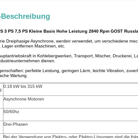
-Beschreibung
PS 3 PS 7,5 PS Kleine Basis Hohe Leistung 2840 Rpm GOST Russl
ie Dreiphasige Asynchrone, werden verwendet, um verschiedene mec
 Lager entfernen Maschinen, etc.
auptantriebskraft in Kohlebergwerken, Transport, Mischer, Druckerei, L
ndustrieunternehmen dienen.
igenschaften: perfekte Leistung, geringen Lärm, leichte Vibration, zuve
fache Wartung.
0.18 kW bis 315 kW
g
Asynchrone Motoren
50/60hz
Drei-Phasen
Bei der Verwendung von Elektro- oder Elektro-Lösungen sind die fo