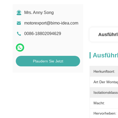
Mrs. Anny Song
motorexport@bimo-idea.com
0086-18802094629
Ausführl
Ausführl
Plaudern Sie Jetzt
Herkunftsort:
Art Der Monta
Isolationsklass
Macht:
Hervorheben: