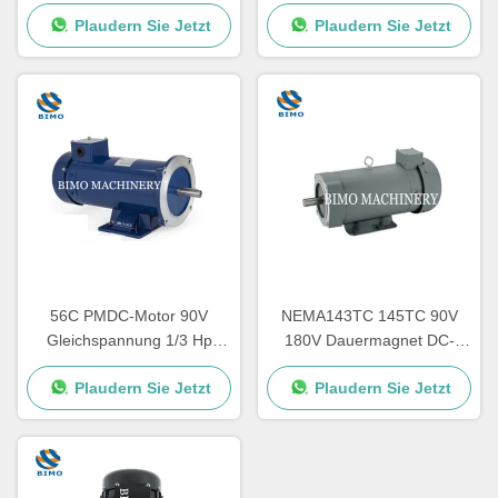
1750 Rpm Elektromotor
Rpm mit abnehmbarer Basis
Plaudern Sie Jetzt
Plaudern Sie Jetzt
56C PMDC-Motor 90V
NEMA143TC 145TC 90V
Gleichspannung 1/3 Hp
180V Dauermagnet DC-
1750 Rpm Elektromotor IE2
Motor 1,5 PS mit
Plaudern Sie Jetzt
Plaudern Sie Jetzt
Wirkungsgrad
abnehmbarer Basis