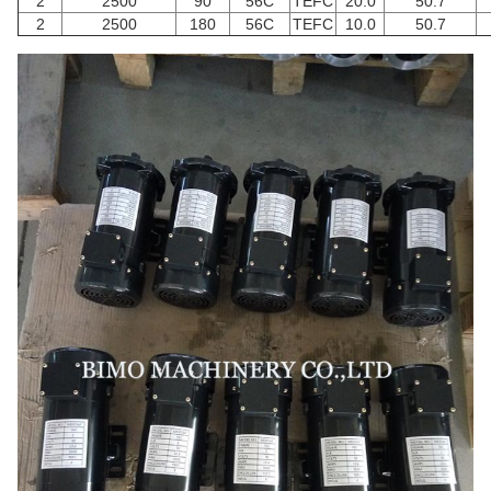
2
2500
90
56C
TEFC
20.0
50.7
2
2500
180
56C
TEFC
10.0
50.7