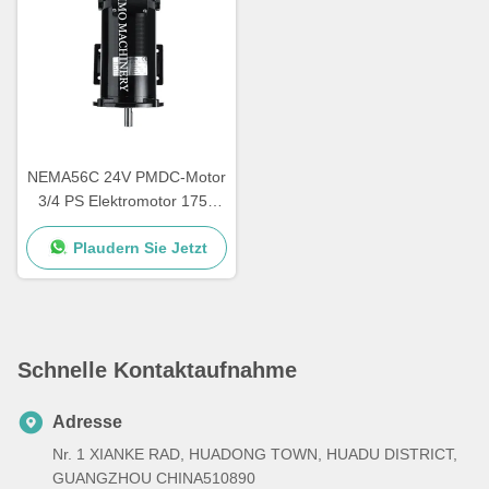
NEMA56C 24V PMDC-Motor
3/4 PS Elektromotor 1750
Rpm TEFC-Motor
Plaudern Sie Jetzt
Niederspannung
Schnelle Kontaktaufnahme
Adresse
Nr. 1 XIANKE RAD, HUADONG TOWN, HUADU DISTRICT,
GUANGZHOU CHINA510890