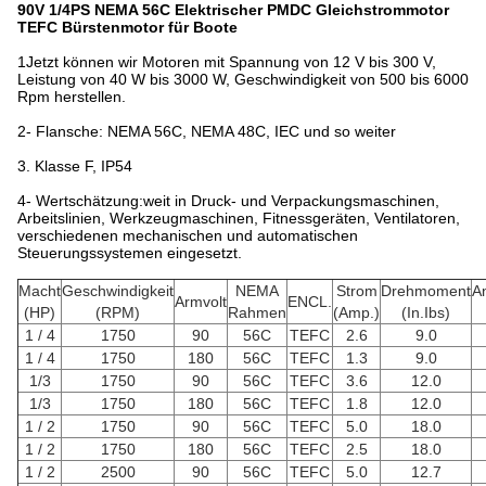
90V 1/4PS NEMA 56C Elektrischer PMDC Gleichstrommotor
TEFC Bürstenmotor für Boote
1Jetzt können wir Motoren mit Spannung von 12 V bis 300 V,
Leistung von 40 W bis 3000 W, Geschwindigkeit von 500 bis 6000
Rpm herstellen.
2- Flansche: NEMA 56C, NEMA 48C, IEC und so weiter
3. Klasse F, IP54
4- Wertschätzung:weit in Druck- und Verpackungsmaschinen,
Arbeitslinien, Werkzeugmaschinen, Fitnessgeräten, Ventilatoren,
verschiedenen mechanischen und automatischen
Steuerungssystemen eingesetzt.
Macht
Geschwindigkeit
NEMA
Strom
Drehmoment
A
Armvolt
ENCL.
(HP)
(RPM)
Rahmen
(Amp.)
(In.Ibs)
1 / 4
1750
90
56C
TEFC
2.6
9.0
1 / 4
1750
180
56C
TEFC
1.3
9.0
1/3
1750
90
56C
TEFC
3.6
12.0
1/3
1750
180
56C
TEFC
1.8
12.0
1 / 2
1750
90
56C
TEFC
5.0
18.0
1 / 2
1750
180
56C
TEFC
2.5
18.0
1 / 2
2500
90
56C
TEFC
5.0
12.7