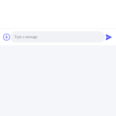
F: Bieten Sie OEM-Service an?
A: Ja, wir bieten OEM/ODM-Dienstleistungen an.
F: Was ist Ihre Vorlaufzeit?
A: Normalerweise 10 Tage, die genaue Zeit hängt von der
Menge ab.
Tags:
ANP-Motor
GOST-Motor
Kupferdraht Dreiphasiger Wechselstrommotor
Photo
Video Call
Verwandte Produkte
Audio Call