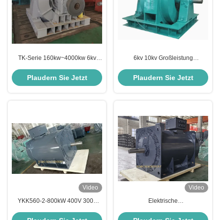
TK-Serie 160kw~4000kw 6kv
6kv 10kv Großleistung
10kv Großleistung
Hochspannung Drei-Phasen-
Hochspannung Drei-Phasen-
Asynchron-Elektromotor
Plaudern Sie Jetzt
Plaudern Sie Jetzt
asynchrone Elektromotor
Video
Video
YKK560-2-800kW 400V 3000
Elektrische
U/min IMB3 Hochspannungs-
Hochspannungsmotoren der
Drei-Phasen-Asynchronmotor
Baureihe YKK 400V 6000V