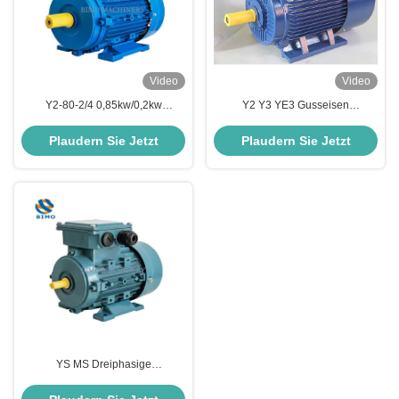
Video
Video
Y2-80-2/4 0,85kw/0,2kw
Y2 Y3 YE3 Gusseisen
Mehrgeschwindigkeitselektrischer
Elektromotor 0,12kw-350kw
Induktionsmotor Drei-Phasen-
Dreiphasige asynchrone
Plaudern Sie Jetzt
Plaudern Sie Jetzt
Wechselstrommotor
Elektromotor
YS MS Dreiphasige
Wechselstrom-Asynchrone Motor
Aluminium Gehäuse 0,55kw-