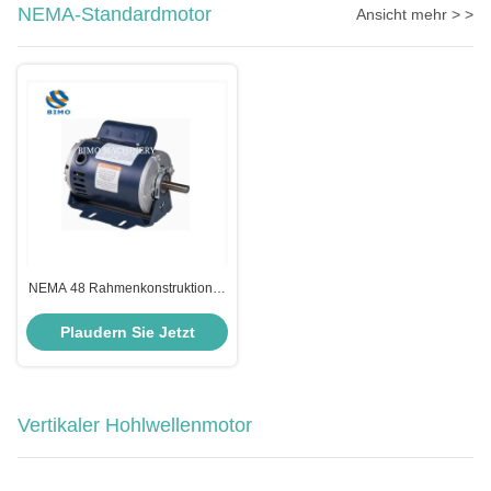
NEMA-Standardmotor
Ansicht mehr > >
NEMA 48 Rahmenkonstruktion N
Tropfsicherer Einphasen-
Wechselstrommotor 1/2 PS
Plaudern Sie Jetzt
Elastizer Basismotor
Vertikaler Hohlwellenmotor