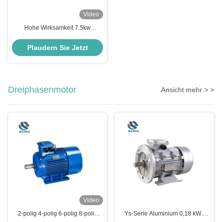
Video
Hohe Wirksamkeit 7.5kw
Induktionsmotor IP55 IE2
Wechselstrommotor B3
Plaudern Sie Jetzt
Fußmontagemotor
Dreiphasenmotor
Ansicht mehr > >
Video
2-polig 4-polig 6-polig 8-polig
Ys-Serie Aluminium 0,18 kW -