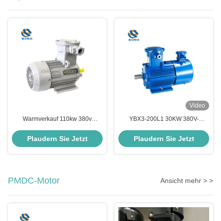
Video
Warmverkauf 110kw 380v
YBX3-200L1 30KW 380V-
2985r/min Dreiphasen-Flamm-
Baureihe Niedriglärm-Drei-
und Staub-
Phasen-Flammbeständiger
Plaudern Sie Jetzt
Plaudern Sie Jetzt
Explosionssicherungsmotor der
Explosionssicherer Elektromotor
YBX4-Serie
PMDC-Motor
Ansicht mehr > >