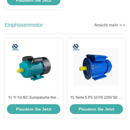
Plaudern Sie Jetzt
15kw
Einphasenmotor
Ansicht mehr > >
Yc Yl Ycl IEC Europäische Norm
YL-Serie 5 PS 10 PS 220V 50 Hz
Reinkupferdraht Einphasige
60 Hz 2800 Rpm Elektrischer
Wechselstrom-
Wechselstrom-Induktionsmotor
Plaudern Sie Jetzt
Plaudern Sie Jetzt
Asynchronelektromotor
Einphasenmotoren