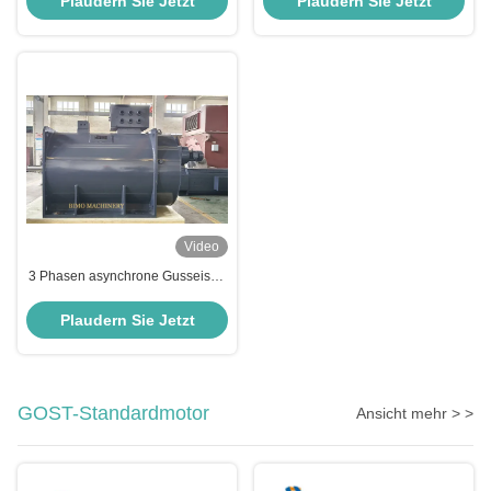
Plaudern Sie Jetzt
Plaudern Sie Jetzt
Video
3 Phasen asynchrone Gusseisen
Elektromotor 800kW 400V 2 Pole
3000 Rpm 50hz IP55 Klasse F
Plaudern Sie Jetzt
IC511 S1 IMB3 Elektromotor
GOST-Standardmotor
Ansicht mehr > >