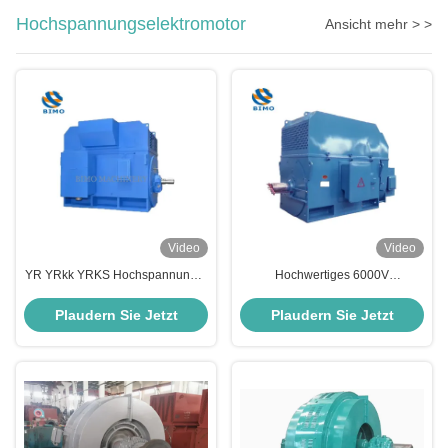
Hochspannungselektromotor
Ansicht mehr > >
Video
Video
YR YRkk YRKS Hochspannungs-
Hochwertiges 6000V
Elektromotor 185kW-5000kW
Hochspannungs-Hochleistungs-
Wunde Rotor Rutschring Motor
Asynchrone Wechselstrommotor
Plaudern Sie Jetzt
Plaudern Sie Jetzt