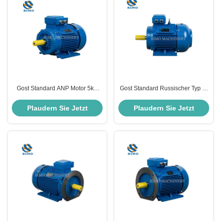
Gost Standard ANP Motor 5kw
Gost Standard Russischer Typ 3-
7.5kw 11kw 15kw 18.5kw Drei-
Phasen-Wechselstrom-
Phasen-Elektromotoren
Asynchronmotor 22 kW 30 PS
Plaudern Sie Jetzt
Plaudern Sie Jetzt
Induktionselektromotor