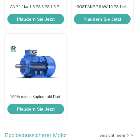
ANP 1.1kw 1,5 PS 3 PS 7,5 PS
GOST ANP 7,5 kW 10 PS 1440
Kleine Basis Hohe Leistung 2840
Rpm Asynchroner
Rpm Gost Motor 20 PS 15 PS 10
Dreiphasenmotor Drei-Phasen-
Plaudern Sie Jetzt
Plaudern Sie Jetzt
PS 3 Phasenmotor
Elektromotor
100% reines Kupferdraht Drei-
Phasen-Wechselstrommotor
50Hz vollständig geschlossener
Plaudern Sie Jetzt
Motor Gusseisengehäuse
Explosionssicherer Motor
Ansicht mehr > >