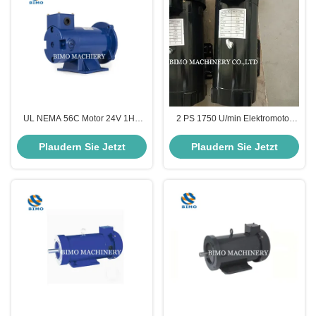
UL NEMA 56C Motor 24V 1HP
2 PS 1750 U/min Elektromotor
Gleichstrommotor 1800 Rpm
NEMA 56C mit permanenten
Niedriggeschwindigkeits-
Magneten 90V
Plaudern Sie Jetzt
Plaudern Sie Jetzt
Elektromotor