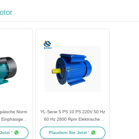
otor
opäische Norm
YL-Serie 5 PS 10 PS 220V 50 Hz
 Einphasige
60 Hz 2800 Rpm Elektrischer
trom-
Wechselstrom-Induktionsmotor
etzt '
Plaudern Sie Jetzt '
ktromotor
Einphasenmotoren