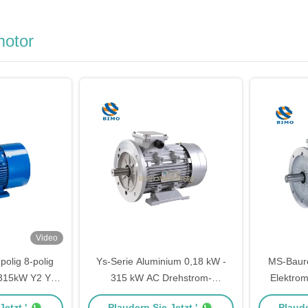
motor
Video
-polig 8-polig
Ys-Serie Aluminium 0,18 kW -
MS-Baure
 315kW Y2 Ye2
315 kW AC Drehstrom-
Elektro
rie Asynchron-
Elektromotor wasserdicht 380 V
2,2KW 
etzt '
Plaudern Sie Jetzt '
Plaude