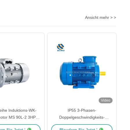
Ansicht mehr > >
Video
ihe Induktions-WK-
IP55 3-Phasen-
motor MS 90L-2 3HP
Doppelgeschwindigkeits-
3000 Rpm 2p 380V
Induktionsmotor 1,4kw / 0,35kw
rn Sie Jetzt '
Plaudern Sie Jetzt '