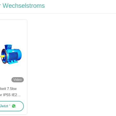
r Wechselstroms
Video
keit 7.5kw
r IP55 IE2
mmotor B3
etzt '
emotor