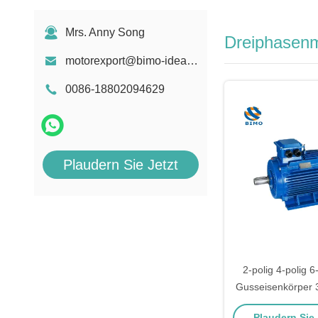
Mrs. Anny Song
Dreiphasen
motorexport@bimo-idea.com
0086-18802094629
Plaudern Sie Jetzt
2-polig 4-polig 6
Gusseisenkörper
Ie2 Y3 Ye3 Ie3 Se
Plaudern Sie J