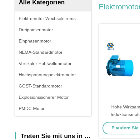
Alle Kategorien
Elektromoto
Elektromotor Wechselstroms
Dreiphasenmotor
Einphasenmotor
NEMA-Standardmotor
Vertikaler Hohlwellenmotor
Hochspannungselektromotor
GOST-Standardmotor
Explosionssicherer Motor
Hohe Wirksam
PMDC-Motor
Induktionsmoto
Wechselstro
Plaudern Sie J
Fußmontag
Treten Sie mit uns in Verbindung