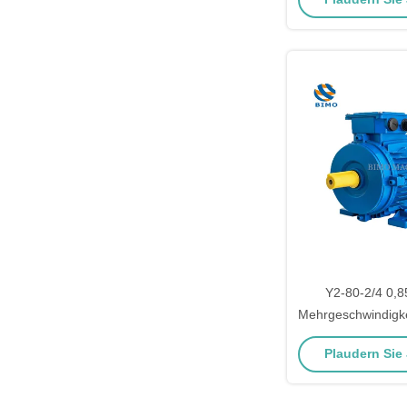
Drehstrom-In
Elektrom
Y2-80-2/4 0,8
Mehrgeschwindigkei
Induktionsmotor 
Plaudern Sie J
Wechselstr