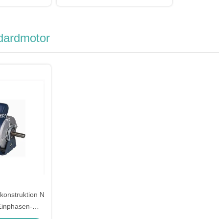
ardmotor
onstruktion N
Einphasen-
otor 1/2 PS