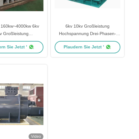
e 160kw~4000kw 6kv
6kv 10kv Großleistung
v Großleistung
Hochspannung Drei-Phasen-
nnung Drei-Phasen-
Asynchron-Elektromotor
rn Sie Jetzt '
Plaudern Sie Jetzt '
rone Elektromotor
Video