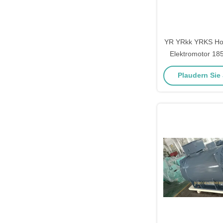
YR YRkk YRKS Ho
Elektromotor 1
Wunde Rotor Rut
Plaudern Sie J