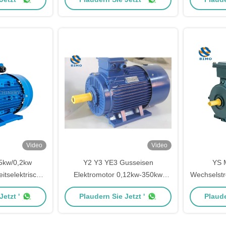
duktions-
50/60 Hz Induktionsmotor
Dr
otor
Video
Video
5kw/0,2kw
Y2 Y3 YE3 Gusseisen
YS 
tselektrischer
Elektromotor 0,12kw-350kw
Wechselst
Drei-Phasen-
Dreiphasige asynchrone
Alumini
etzt '
Plaudern Sie Jetzt '
Plaude
ommotor
Elektromotor