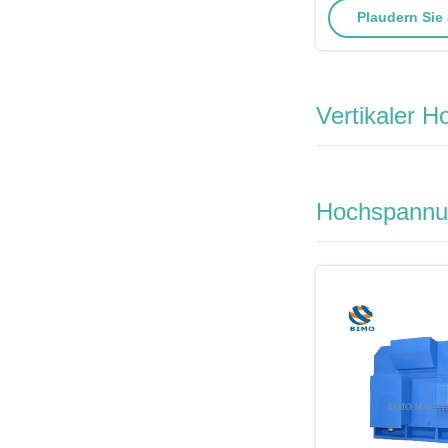
Plaudern Sie J
Elastizer Ba
Vertikaler H
Hochspannu