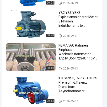
Elektromotor
Explosionssicherer Motor
00:24
2025-06-19
YB2 YB3 YBK3
Explosionssicherer Motor
3 Phasen
Induktionsmotor
Eichhörnchenkäfig
Explosionssicherer Motor
00:28
2025-09-17
NEMA 56C Rahmen
Einphasen-
Wechselstrommotor
1/2HP D561/2S4C 115V
1665rpm 60HZ CSCR 1.0
S Typ
NEMA-Standardmotor
00:18
2026-05-13
Industrieelektromotor
IE3 Serie 0,16 PS - 430 PS
Premium-Effizienz
Drehstrom-
Asynchronmotor
Электродвигатель
Elektromotor Wechselstroms
00:12
2026-05-07