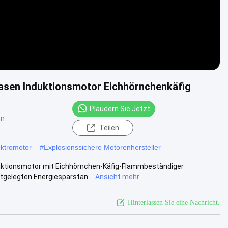
asen Induktionsmotor Eichhörnchenkäfig
Plaudern Sie Jetzt
en
Teilen
ektromotor
#
Explosionssichere Motorenhersteller
uktionsmotor mit Eichhörnchen-Käfig-Flammbeständiger
tgelegten Energiesparstan...
Ansicht mehr
Hinterlassen Sie eine Nachricht.