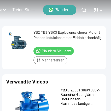
Treten Sie Mit Uns In Verbindung
Plaudern
se
YB2 YB3 YBK3 Explosionssicherer Motor 3
Phasen Induktionsmotor Eichhörnchenkäfig
Plaudern Sie Jetzt
Mehr erfahren
Verwandte Videos
YBX3-200L1 30KW 380V-
Baureihe Niedriglärm-
Drei-Phasen-
Flammbeständiger
Explosionssicherer