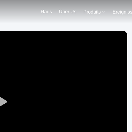
Haus
Über Us
Produits
Ereignis
Play
Video