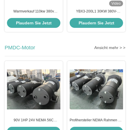
Video
Warmverkauf 110kw 380v
YBX3-200L1 30KW 380V-
2985r/min Dreiphasen-Flamm-
Baureihe Niedriglärm-Drei-
und Staub-
Phasen-Flammbeständiger
Plaudern Sie Jetzt
Plaudern Sie Jetzt
Explosionssicherungsmotor der
Explosionssicherer Elektromotor
YBX4-Serie
PMDC-Motor
Ansicht mehr > >
90V 1HP 24V NEMA 56C
Profihersteller NEMA Rahmen 56,
Elektromotor PMDC DC
TEFC/TENV 12V/ 3/4 PS DC-