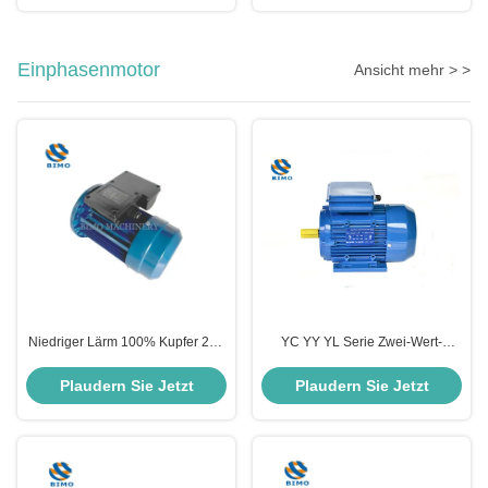
Einphasenmotor
Ansicht mehr > >
Niedriger Lärm 100% Kupfer 2kw
YC YY YL Serie Zwei-Wert-
Einphasenmotor 110V 50hz
Kondensator Einphasen-
1500rpm Einphasenelektromotor
Induktionsmotor mit
Plaudern Sie Jetzt
Plaudern Sie Jetzt
Aluminiumgehäuse