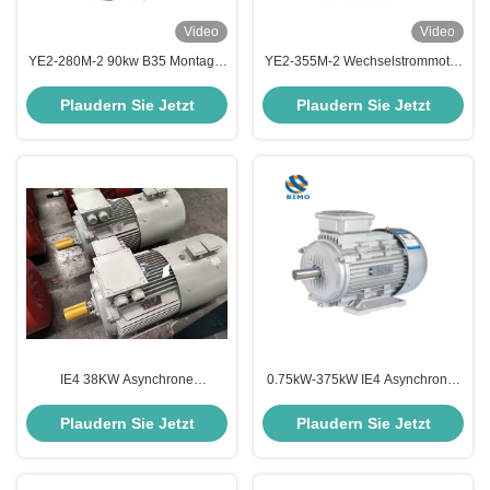
Video
Video
YE2-280M-2 90kw B35 Montage-
YE2-355M-2 Wechselstrommotor
Drei-Phasen-Motor 11kw-200kw
Elektromotor 250KW 380V IP55
NSK Kupferkern IE2 Asynchrone
2-Polen-Drei-Phasen-
Plaudern Sie Jetzt
Plaudern Sie Jetzt
Motor
Asynchronmotor
IE4 38KW Asynchrone
0.75kW-375kW IE4 Asynchroner
Eichhörnchenkäfigmotoren 8
Motor Dreiphasige
Pole AC 220v 440v 380v 50hz 3-
Wechselstrom-Asynchroner Motor
Plaudern Sie Jetzt
Plaudern Sie Jetzt
Phasenmotor
IP55 IP56 IP65