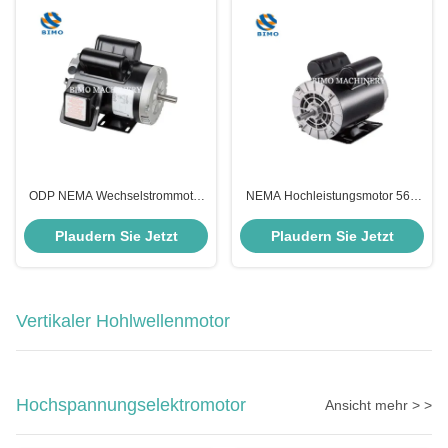
ODP NEMA Wechselstrommotor
NEMA Hochleistungsmotor 56C
IP23 1/3HP-3 HP 56 Rammmotor
3HP 3600 Rpm ODP AC
Einphasenmotor
Elektromotor mit einer einzigen
Plaudern Sie Jetzt
Plaudern Sie Jetzt
Phase
Vertikaler Hohlwellenmotor
Hochspannungselektromotor
Ansicht mehr > >