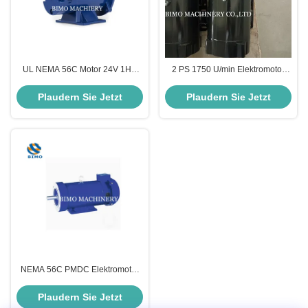
UL NEMA 56C Motor 24V 1HP
2 PS 1750 U/min Elektromotor
Gleichstrommotor 1800 Rpm
NEMA 56C mit permanenten
Niedriggeschwindigkeits-
Magneten 90V
Plaudern Sie Jetzt
Plaudern Sie Jetzt
Elektromotor
NEMA 56C PMDC Elektromotor
TEFC Bürstenmotor 1/4 PS
Elektromotor 1750 U/min Für
Plaudern Sie Jetzt
Boote