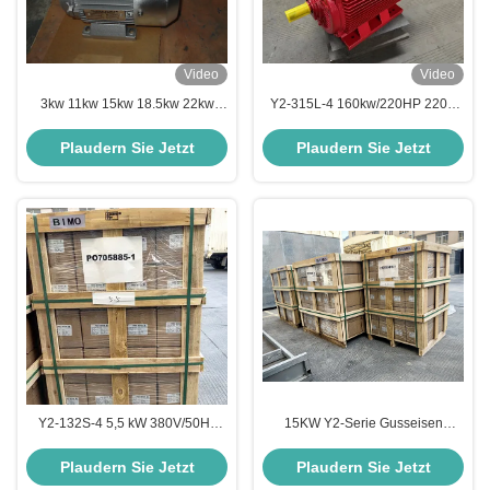
Video
Video
3kw 11kw 15kw 18.5kw 22kw
Y2-315L-4 160kw/220HP 220V
100kw 130kw 132kw 160kw
Dreiphasige Wechselstrom-
200kw 380V 660V IE2 IE3 IE4 3
Induktionsmotor
Plaudern Sie Jetzt
Plaudern Sie Jetzt
Phase Induction Motors
Y2-132S-4 5,5 kW 380V/50Hz
15KW Y2-Serie Gusseisen
Drehstrommotor B3-Bauform
Drehstrom-Asynchron-
Horizontalmotor
Elektromotor 380V/50Hz
Plaudern Sie Jetzt
Plaudern Sie Jetzt