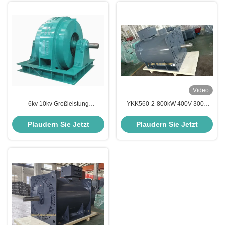
Video
6kv 10kv Großleistung
YKK560-2-800kW 400V 3000
Hochspannung Drei-Phasen-
U/min IMB3 Hochspannungs-
Asynchron-Elektromotor
Drei-Phasen-Asynchronmotor
Plaudern Sie Jetzt
Plaudern Sie Jetzt