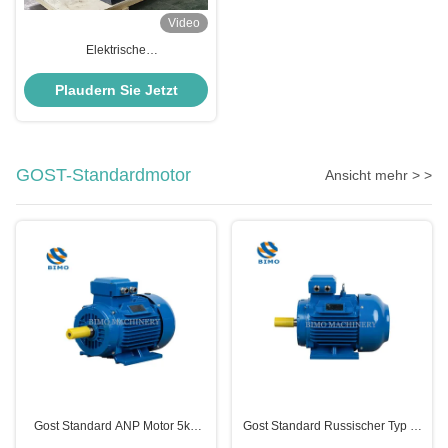
Video
Elektrische
Hochspannungsmotoren der
Baureihe YKK 400V 6000V
Plaudern Sie Jetzt
GOST-Standardmotor
Ansicht mehr > >
Gost Standard ANP Motor 5kw
Gost Standard Russischer Typ 3-
7.5kw 11kw 15kw 18.5kw Drei-
Phasen-Wechselstrom-