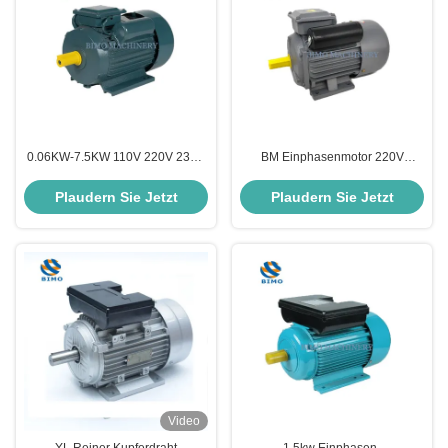
0.06KW-7.5KW 110V 220V 230V
BM Einphasenmotor 220V
240V Einphasen-Induktionsmotor
0,75kw 1,1kw 1,5kw 1HP
Wechselstrommotor Elektromotor
Reinkupfer-Elektromotor für
Plaudern Sie Jetzt
Plaudern Sie Jetzt
Wasserpumpen
Video