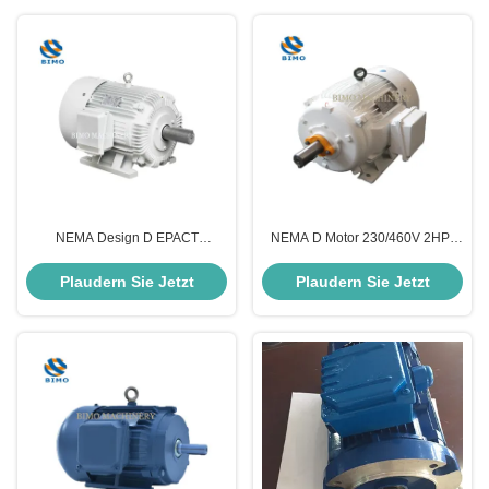
NEMA Design D EPACT
NEMA D Motor 230/460V 2HP-
Ölbohrpumpenmotor 2 PS Drei-
150HP 3 Phasen
Phasen-Induktions-Elektromotor
Eichhörnchenkäfig Asynchroner
Plaudern Sie Jetzt
Plaudern Sie Jetzt
230 V 460 V
Induktionsmotor für Ölbohrpumpe