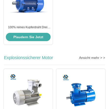
100% reines Kupferdraht Drei-
Phasen-Wechselstrommotor
50Hz vollständig geschlossener
Plaudern Sie Jetzt
Motor Gusseisengehäuse
Explosionssicherer Motor
Ansicht mehr > >