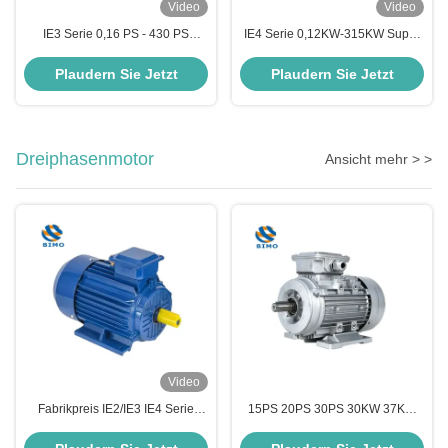
Video
Video
IE3 Serie 0,16 PS - 430 PS
IE4 Serie 0,12KW-315KW Super
Premium-Effizienz Drehstrom-
Premium Effizienz Drehstrom-
Asynchronmotor
Asynchronmotor
Plaudern Sie Jetzt
Plaudern Sie Jetzt
Электродвигатель
Dreiphasenmotor
Ansicht mehr > >
Video
Fabrikpreis IE2/IE3 IE4 Serie
15PS 20PS 30PS 30KW 37KW
Dreiphaser 2 PS 3 PS 4 PS 5 PS
45KW 220V 380V 415V
Motor Ausgang 4 Pole
Mehrspannungs-Drehstrom-