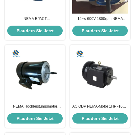
NEMA EPACT
15kw 600V 1800rpm NEMA
Hochleistungsmotor mit 4 Pole
Standardmotor 60Hz TEFC
Asynchroner Induktionsmotor
Wechselstrommotor Elektromotor
Plaudern Sie Jetzt
Plaudern Sie Jetzt
60Hz 230/460V/460V/575V
Dreiphasen-
Wechselstrommotoren
NEMA Hochleistungsmotor
AC ODP NEMA-Motor 1HP -10HP
Gussstahlgehäuse 5 PS
Einphasenluftkompressormotor
Wechselstrommotor mit SKF-
Plaudern Sie Jetzt
Plaudern Sie Jetzt
Lager