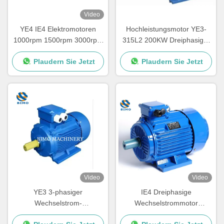
Video
YE4 IE4 Elektromotoren
Hochleistungsmotor YE3-
1000rpm 1500rpm 3000rpm
315L2 200KW Dreiphasiger
Dreiphasige Wechselstrom-
asynchroner
Plaudern Sie Jetzt
Plaudern Sie Jetzt
Induktionsmotoren
Wechselstrommotor 220V
380V
Video
Video
YE3 3-phasiger
IE4 Dreiphasige
Wechselstrom-
Wechselstrommotor
Induktionsmotor 10 PS 15
Asynchrone