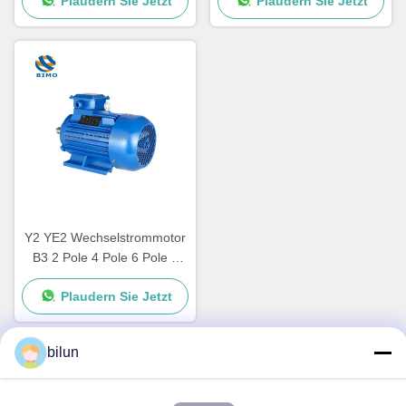
Plaudern Sie Jetzt
Plaudern Sie Jetzt
PS 20 PS 30 PS 40 PS 50
Induktionselektromotor 7,5
PS Elektromotor
kW 10 PS 380V 50 Hz
Y2 YE2 Wechselstrommotor
B3 2 Pole 4 Pole 6 Pole 3
Phase Asynchrone
Plaudern Sie Jetzt
Induktionsmotor
bilun
Schnelle Kontaktaufnahme