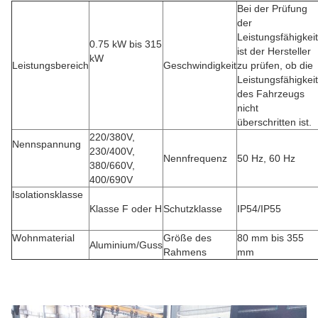
Bei der Prüfung
der
Leistungsfähigkeit
0.75 kW bis 315
ist der Hersteller
kW
Leistungsbereich
Geschwindigkeit
zu prüfen, ob die
Leistungsfähigkeit
des Fahrzeugs
nicht
überschritten ist.
220/380V,
Nennspannung
230/400V,
Nennfrequenz
50 Hz, 60 Hz
380/660V,
400/690V
Isolationsklasse
Klasse F oder H
Schutzklasse
IP54/IP55
Wohnmaterial
Größe des
80 mm bis 355
Aluminium/Guss
Rahmens
mm