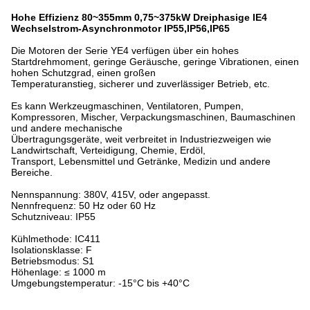
Hohe Effizienz 80~355mm 0,75~375kW Dreiphasige IE4
Wechselstrom-Asynchronmotor IP55,IP56,IP65
Die Motoren der Serie YE4 verfügen über ein hohes
Startdrehmoment, geringe Geräusche, geringe Vibrationen, einen
hohen Schutzgrad, einen großen
Temperaturanstieg, sicherer und zuverlässiger Betrieb, etc.
Es kann Werkzeugmaschinen, Ventilatoren, Pumpen,
Kompressoren, Mischer, Verpackungsmaschinen, Baumaschinen
und andere mechanische
Übertragungsgeräte, weit verbreitet in Industriezweigen wie
Landwirtschaft, Verteidigung, Chemie, Erdöl,
Transport, Lebensmittel und Getränke, Medizin und andere
Bereiche.
Nennspannung: 380V, 415V, oder angepasst.
Nennfrequenz: 50 Hz oder 60 Hz
Schutzniveau: IP55
Kühlmethode: IC411
Isolationsklasse: F
Betriebsmodus: S1
Höhenlage: ≤ 1000 m
Umgebungstemperatur: -15°C bis +40°C