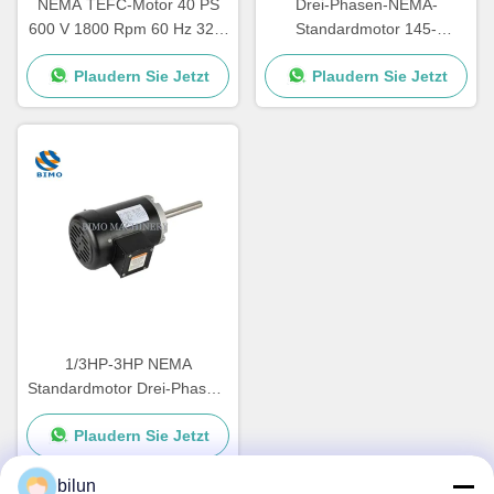
NEMA TEFC-Motor 40 PS
Drei-Phasen-NEMA-
600 V 1800 Rpm 60 Hz 326-
Standardmotor 145-
T Elektro-
Rahmen-Rollstahl-
Plaudern Sie Jetzt
Plaudern Sie Jetzt
Wechselstrommotor 3 Phase
Bauarbeitsmotor
1/3HP-3HP NEMA
Standardmotor Drei-Phasen-
Druckpumpenmotor CSA /
Plaudern Sie Jetzt
CUS zertifiziert
bilun