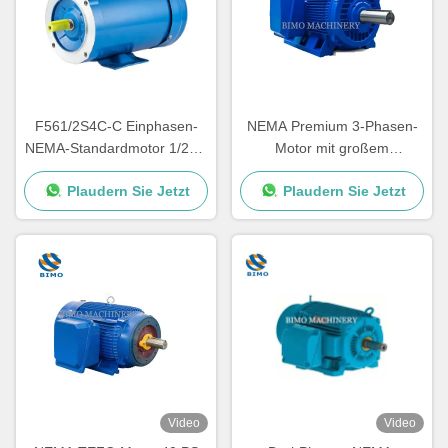
F561/2S4C-C Einphasen-
NEMA Premium 3-Phasen-
NEMA-Standardmotor 1/2PS
Motor mit großem
4P NEMA 56C Motor für den
Drehmoment 460V 575V
Plaudern Sie Jetzt
Plaudern Sie Jetzt
Außenbereich
230V 60Hz 300PS-400PS
Wechselstrom-
Induktionsmotor
Video
Video