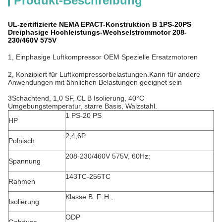
Produkt-Beschreibung
UL-zertifizierte NEMA EPACT-Konstruktion B 1PS-20PS
Dreiphasige Hochleistungs-Wechselstrommotor 208-
230/460V 575V
1, Einphasige Luftkompressor OEM Spezielle Ersatzmotoren
2, Konzipiert für Luftkompressorbelastungen.Kann für andere
Anwendungen mit ähnlichen Belastungen geeignet sein
3Schachtend, 1,0 SF, CL B Isolierung, 40°C
Umgebungstemperatur, starre Basis, Walzstahl.
1 PS-20 PS
HP
2,4,6P
Polnisch
208-230/460V 575V, 60Hz;
Spannung
143TC-256TC
Rahmen
Klasse B. F. H.,
Isolierung
ODP