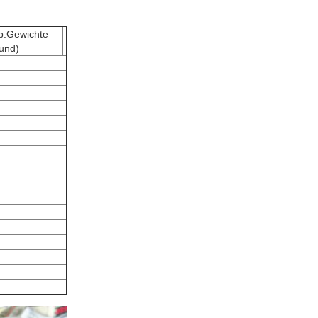
p.Gewichte
fund)