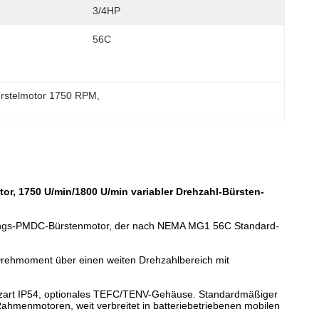
3/4HP
56C
ürstelmotor 1750 RPM
, 
, 1750 U/min/1800 U/min variabler Drehzahl-Bürsten-
ungs-PMDC-Bürstenmotor, der nach NEMA MG1 56C Standard-
s Drehmoment über einen weiten Drehzahlbereich mit
tzart IP54, optionales TEFC/TENV-Gehäuse. Standardmäßiger
menmotoren, weit verbreitet in batteriebetriebenen mobilen