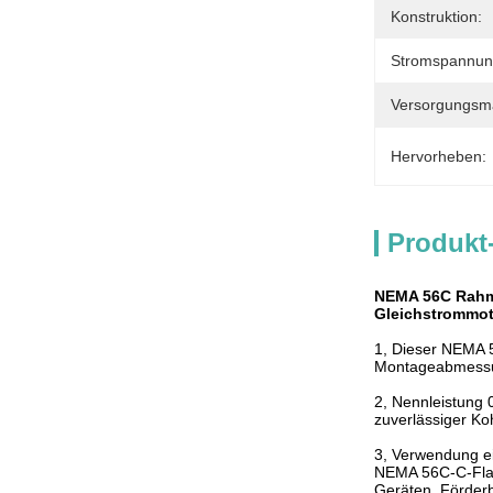
Konstruktion:
Stromspannun
Versorgungsmat
Hervorheben:
Produkt
NEMA 56C Rahme
Gleichstrommoto
1, Dieser NEMA 
Montageabmessun
2, Nennleistung 
zuverlässiger K
3, Verwendung e
NEMA 56C-C-Flan
Geräten, Förder