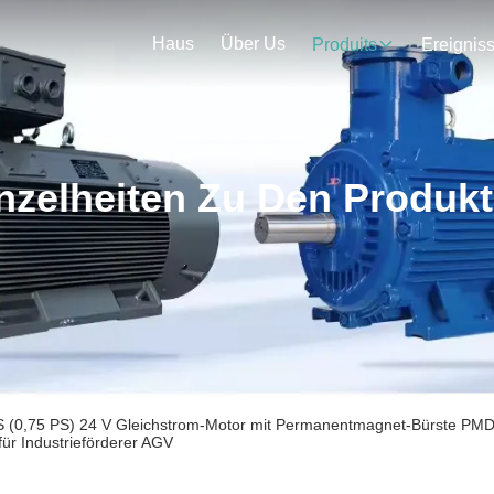
Haus
Über Us
Produits
Ereignis
nzelheiten Zu Den Produk
(0,75 PS) 24 V Gleichstrom-Motor mit Permanentmagnet-Bürste PMD
für Industrieförderer AGV