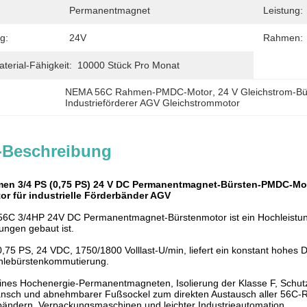
Permanentmagnet
Leistung:
g:
24V
Rahmen:
erial-Fähigkeit:
10000 Stück Pro Monat
NEMA 56C Rahmen-PMDC-Motor
, 
24 V Gleichstrom-B
Industrieförderer AGV Gleichstrommotor
-Beschreibung
n 3/4 PS (0,75 PS) 24 V DC Permanentmagnet-Bürsten-PMDC-Motor
r für industrielle Förderbänder AGV
56C 3/4HP 24V DC Permanentmagnet-Bürstenmotor ist ein Hochleist
gen gebaut ist.
0,75 PS, 24 VDC, 1750/1800 Volllast-U/min, liefert ein konstant hohe
ohlebürstenkommutierung.
ines Hochenergie-Permanentmagneten, Isolierung der Klasse F, Schu
sch und abnehmbarer Fußsockel zum direkten Austausch aller 56C-Rah
bändern, Verpackungsmaschinen und leichter Industrieautomation.