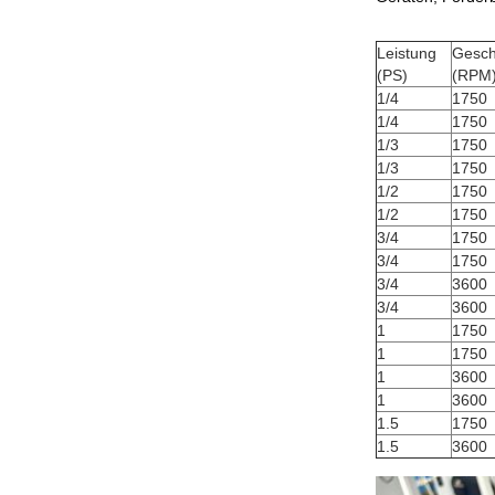
Leistung
Gesch
(PS)
(RPM
1/4
1750
1/4
1750
1/3
1750
1/3
1750
1/2
1750
1/2
1750
3/4
1750
3/4
1750
3/4
3600
3/4
3600
1
1750
1
1750
1
3600
1
3600
1.5
1750
1.5
3600