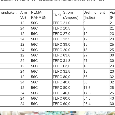
windigkeit
Arm
NEMA-
Strom
Drehmoment
Ap
ENKL.
)
Volt
RAHMEN
(Ampere)
(In.Ibs)
(P
12
56C
TEFC
21.0
9
21
24
56C
TEFC
10.5
9
21
12
56C
TEFC
27.0
12
23
24
56C
TEFC
13.5
12
23
12
56C
TEFC
39,0
18
25
24
56C
TEFC
20.0
18
25
12
56C
TEFC
63,6
27
30
24
56C
TEFC
31.8
27
30
12
56C
TEFC
63,6
13
23
24
56C
TEFC
31.8
13
23
12
56C
TEFC
80,0
36
32
24
56C
TEFC
40,0
36
32
12
56C
TEFC
80,0
17.6
25
24
56C
TEFC
40,0
17.6
25
24
56C
TEFC
60,0
54.3
43
24
56C
TEFC
60,0
26.4
30