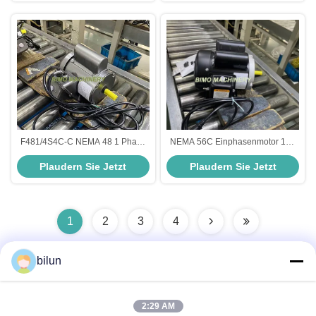
F481/4S4C-C NEMA 48 1 Phase
NEMA 56C Einphasenmotor 1hp
1/4hp 4polig 115/230V, TEFC,
0,75kw F56C1S4C 115/230V
Plaudern Sie Jetzt
Plaudern Sie Jetzt
60HZ CSIR NEMA AC Motor
TEFC CSCR 60Hz mit 7 Zoll
langem Netzkabel NEMA AC-
Motor.
1
2
3
4
bilun
Schnelle Kontaktaufnahme
2:29 AM