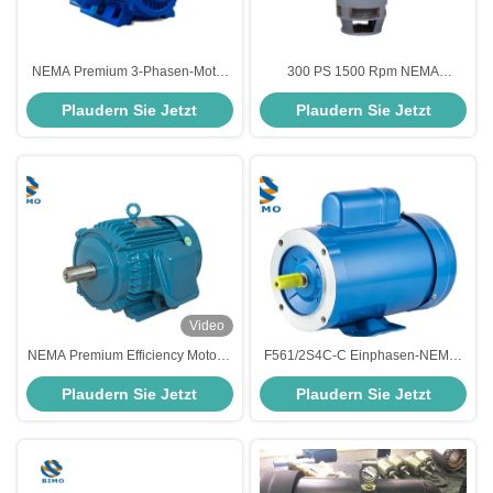
NEMA Premium 3-Phasen-Motor
300 PS 1500 Rpm NEMA
mit großem Drehmoment 460V
Premium effizienter Motor 220 kW
Plaudern Sie Jetzt
Plaudern Sie Jetzt
575V 230V 60Hz 300PS-400PS
VHS Motor mit SKF Lager
Wechselstrom-Induktionsmotor
Video
NEMA Premium Efficiency Motor 2
F561/2S4C-C Einphasen-NEMA-
Pole 4 Pole 6 Pole 50 PS
Standardmotor 1/2PS 4P NEMA
Plaudern Sie Jetzt
Plaudern Sie Jetzt
Wechselstromdreiphasenmotor
56C Motor für den Außenbereich