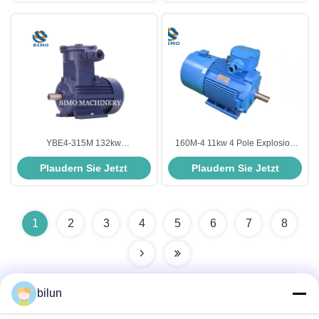
YBX4-Serie
YBE4-315M 132kw
160M-4 11kw 4 Pole Explosion
Explosionssicherer Motor Drei-
Proof Motor, CE Elektromotoren
Plaudern Sie Jetzt
Plaudern Sie Jetzt
Phase-2-Pole-Elektromotor
380V 660V
1
2
3
4
5
6
7
8
bilun