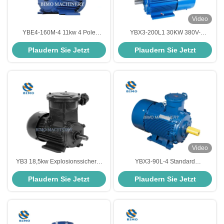
Video
YBE4-160M-4 11kw 4 Pole
YBX3-200L1 30KW 380V-
Explosion Proof Elektromotor drei
Baureihe Niedriglärm-Drei-
Plaudern Sie Jetzt
Plaudern Sie Jetzt
Phasen
Phasen-Flammbeständiger
Explosionssicherer Elektromotor
Video
YB3 18,5kw Explosionssicherer
YBX3-90L-4 Standard
Elektromotor 2 Pole 3000 Rpm
explosionsgeschützter AC-
Plaudern Sie Jetzt
Plaudern Sie Jetzt
380V 660V für
Asynchron-Elektromotor
Bergbauanwendungen