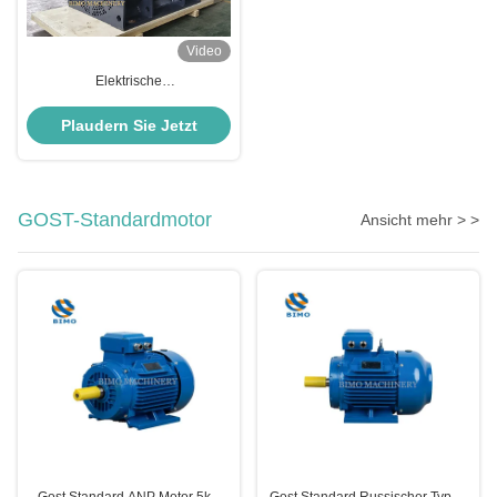
Video
Elektrische
Hochspannungsmotoren der
Baureihe YKK 400V 6000V
Plaudern Sie Jetzt
GOST-Standardmotor
Ansicht mehr > >