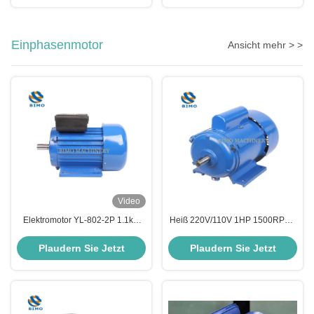
Einphasenmotor
Ansicht mehr > >
Video
Elektromotor YL-802-2P 1.1kw
Heiß 220V/110V 1HP 1500RPM -
220V Einphasige asynchrone
JY Serie Hoch effizienter
Motor für Luftkompressor
Einphasen-AC-Kondensator-
Plaudern Sie Jetzt
Plaudern Sie Jetzt
Start-Induktionsmotor 100%
Kupferwicklung