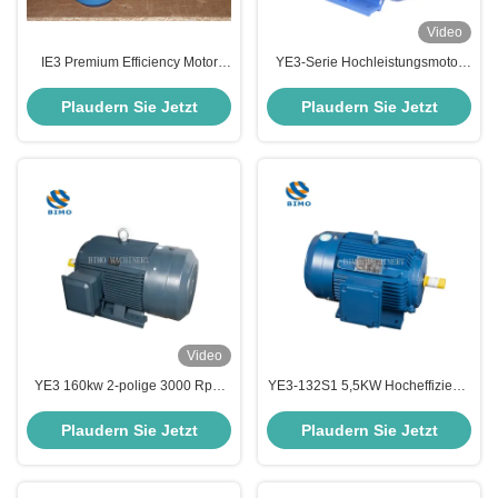
Video
IE3 Premium Efficiency Motor
YE3-Serie Hochleistungsmotor
75KW 90KW 110KW 380V, 50Hz
380V 5,5kw 7,5kw IE3 Ac
Dreiphasen Wechselstrommotor
Induktionsmotor
Plaudern Sie Jetzt
Plaudern Sie Jetzt
Video
YE3 160kw 2-polige 3000 Rpm
YE3-132S1 5,5KW Hocheffizienz-
elektrische Wechselstrom-
Asynchron-Elektromotor
Asynchrone Induktionsmotor für
Plaudern Sie Jetzt
Plaudern Sie Jetzt
Ventilator