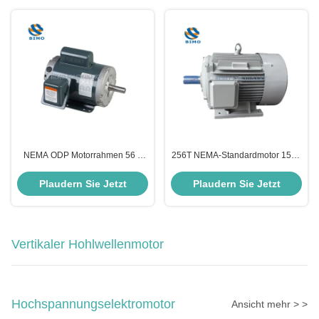
NEMA ODP Motorrahmen 56 2
256T NEMA-Standardmotor 15kw
Pole 4 Pole 1/2
4P 380-415V 660-720V 50Hz 3-
Einphasenkondensatorlaufmotor
phasiger asynchroner
Plaudern Sie Jetzt
Plaudern Sie Jetzt
Elektromotor
Vertikaler Hohlwellenmotor
Hochspannungselektromotor
Ansicht mehr > >