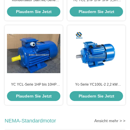
Kondensator Start ML-Serie
YC YCL 1HP 2HP 3HP 5,5HP
Einphasiger asynchroner
10HP AC Einphasen-Asynchron-
Elektromotor 0,37kw 2 Pole
Elektromotoren 110/220V, 220-
Plaudern Sie Jetzt
Plaudern Sie Jetzt
Einphasige Induktionsmotoren 2-
440V Monophasenmotor
10HP AC 50/60Hz IP54
Schutzmotor Monophasen
YC YCL-Serie 1HP bis 10HP
Yc-Serie YC100L-2 2,2 kW
Wechselstrom-Einphasen-
Einphasen-Induktions-
Asynchrone Induktionsmotoren
Elektromotor 3HP-Motor
Plaudern Sie Jetzt
Plaudern Sie Jetzt
110/220V mit Eisengehäuse
محرك أحادي الطور
NEMA-Standardmotor
Ansicht mehr > >