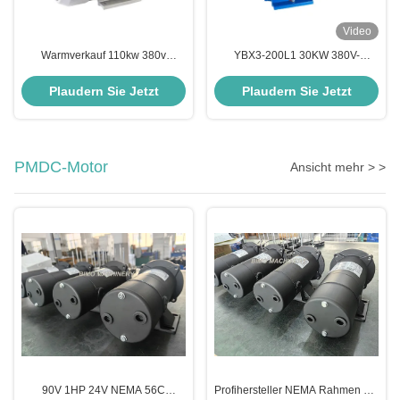
Video
Warmverkauf 110kw 380v
YBX3-200L1 30KW 380V-
2985r/min Dreiphasen-Flamm-
Baureihe Niedriglärm-Drei-
und Staub-
Phasen-Flammbeständiger
Plaudern Sie Jetzt
Plaudern Sie Jetzt
Explosionssicherungsmotor der
Explosionssicherer Elektromotor
YBX4-Serie
PMDC-Motor
Ansicht mehr > >
90V 1HP 24V NEMA 56C
Profihersteller NEMA Rahmen 56,