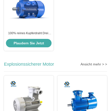
100% reines Kupferdraht Drei-
Phasen-Wechselstrommotor
50Hz vollständig geschlossener
Plaudern Sie Jetzt
Motor Gusseisengehäuse
Explosionssicherer Motor
Ansicht mehr > >