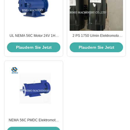
UL NEMA 56C Motor 24V 1HP
2 PS 1750 U/min Elektromotor
Gleichstrommotor 1800 Rpm
NEMA 56C mit permanenten
Niedriggeschwindigkeits-
Magneten 90V
Plaudern Sie Jetzt
Plaudern Sie Jetzt
Elektromotor
NEMA 56C PMDC Elektromotor
TEFC Bürstenmotor 1/4 PS