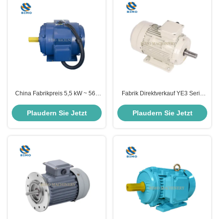
China Fabrikpreis 5,5 kW ~ 560
Fabrik Direktverkauf YE3 Serie
kW 380 kV IP23 Serie offener,
11KW 15KW Aluminiumgehäuse
tropfgeschützter Asynchron-
Druckguss-AC-Motor
Plaudern Sie Jetzt
Plaudern Sie Jetzt
Elektro-AC-Motor