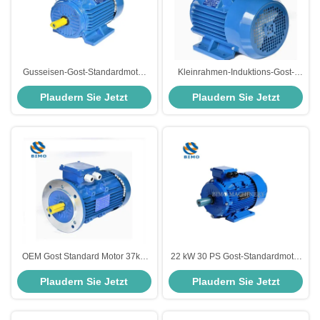
Gusseisen-Gost-Standardmotor
Kleinrahmen-Induktions-Gost-
3kw 4HP Wechselstrom-
Standardmotor 380V IP55
Plaudern Sie Jetzt
Plaudern Sie Jetzt
Dreiphasige asynchrone
Asynchroner Wechselstrommotor
Induktions-Elektromotoren
OEM Gost Standard Motor 37kw
22 kW 30 PS Gost-Standardmotor
50PS 220V 380V Dreiphasige
Drei-Phasen-
Plaudern Sie Jetzt
Plaudern Sie Jetzt
Wechselstrom-Induktionsmotor für
Induktionsasynchronmotor
Wasserpumpe