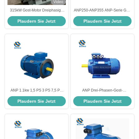
Video
315kW Gost-Motor Dreiphasige
ANP250-ANP355 ANP-Serie Gost
Wechselstrom-Asynchrone
Motor 380V Dreiphasenmotor
Plaudern Sie Jetzt
Plaudern Sie Jetzt
Induktion Elektromotor B3
75KW-160KW
Montage
ANP 1.1kw 1,5 PS 3 PS 7,5 PS
ANP Drei-Phasen-Gost-
Kleine Basis Hohe Leistung 2840
Standardmotor 11kw 15kw 18,5kw
Plaudern Sie Jetzt
Plaudern Sie Jetzt
Rpm Gost Motor 20 PS 15 PS 10
Elektromotor für Russland Ukraine
PS 3 Phasenmotor