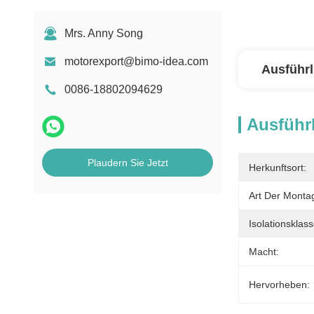
Mrs. Anny Song
motorexport@bimo-idea.com
Ausführl
0086-18802094629
Ausführl
Plaudern Sie Jetzt
Herkunftsort:
Art Der Monta
Isolationsklass
Macht:
Hervorheben: