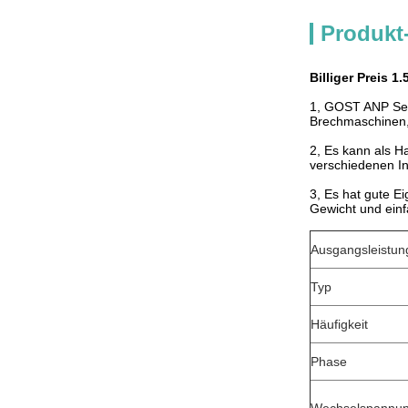
Produkt
Billiger Preis
1, GOST ANP Ser
Brechmaschinen,
2, Es kann als H
verschiedenen I
3, Es hat gute E
Gewicht und ein
Ausgangsleistun
Typ
Häufigkeit
Phase