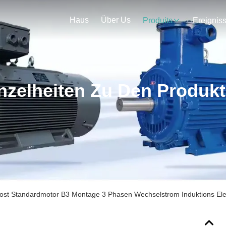
Haus
Über Us
Produits
Ereignis
nzelheiten Zu Den Produk
ost Standardmotor B3 Montage 3 Phasen Wechselstrom Induktions Ele