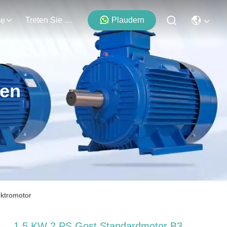
Treten Sie Mit Uns In Verbindung
Plaudern
se
ten
ktromotor
1.5 KW 2 PS Gost Standardmotor B3