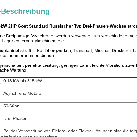
-Beschreibung
 1.5kW 2HP Gost Standard Russischer Typ Drei-Phasen-Wechselstr
ie Dreiphasige Asynchrone, werden verwendet, um verschiedene mec
 Lager entfernen Maschinen, etc.
auptantriebskraft in Kohlebergwerken, Transport, Mischer, Druckerei, L
ndustrieunternehmen dienen.
igenschaften: perfekte Leistung, geringen Lärm, leichte Vibration, zuve
fache Wartung.
0.18 kW bis 315 kW
g
Asynchrone Motoren
50/60hz
Drei-Phasen
Bei der Verwendung von Elektro- oder Elektro-Lösungen sind die fo