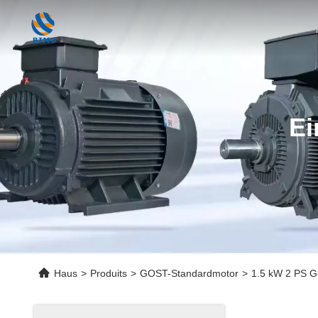
Ei
Haus
>
Produits
>
GOST-Standardmotor
>
1.5 kW 2 PS G