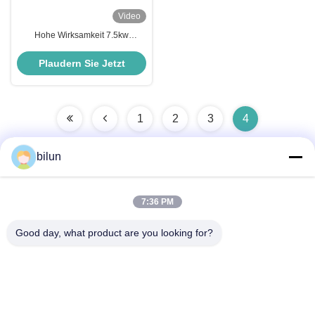
Video
Hohe Wirksamkeit 7.5kw
Induktionsmotor IP55 IE2
Wechselstrommotor B3
Plaudern Sie Jetzt
Fußmontagemotor
1
2
3
4
bilun
Schnelle Kontaktaufnahme
7:36 PM
Good day, what product are you looking for?
Adresse
Nr. 1 XIANKE RAD, HUADONG TOWN, HUADU DISTRICT,
GUANGZHOU CHINA510890
Telefon