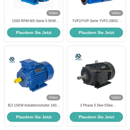
Video
Video
1500 RPM MS-Serie 5.5KW
YVF2/YVP-Serie YVF2-280S-2
7.5KW 11KW 15KW Dreiphasiger
75KW
asynchroner Motor
Wechselfrequenzgeschwindigkeit
Plaudern Sie Jetzt
Plaudern Sie Jetzt
Aluminiumgehäuse
Dreiphasiger Asynchronmotor
Wechselstrommotor Elektromotor
Video
Video
IE3 15KW Induktionsmotor 160L-
3 Phase 5.5kw-55kw
4 Wechselstrommotor mit 380V
Induktionsasynchrone Motoren
Eichhörnchenkäfig
Elektrischer Permanenter
Plaudern Sie Jetzt
Plaudern Sie Jetzt
Wechselstrommotor
Magnetmotor für Luftkompressor
Wasserpumpe