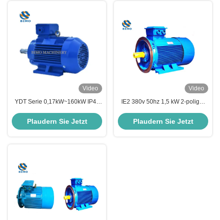
Video
Video
YDT Serie 0,17kW~160kW IP44
IE2 380v 50hz 1,5 kW 2-poliger
IP54 IP55 380V Universal
Dreiphasiger asynchroner
Elektromotor
Wechselstrom-Induktionsmotor
Plaudern Sie Jetzt
Plaudern Sie Jetzt