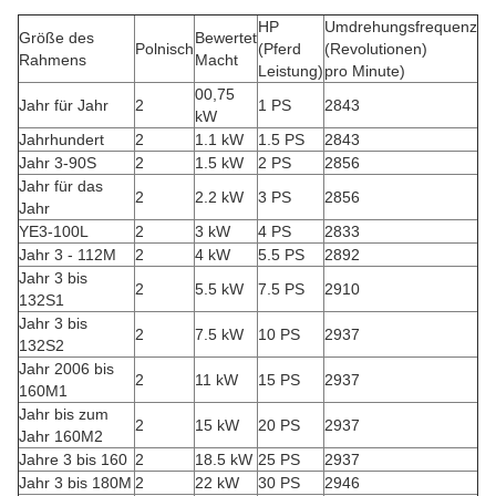
HP
Umdrehungsfrequenz
Größe des
Bewertet
Polnisch
(Pferd
(Revolutionen)
Rahmens
Macht
Leistung)
pro Minute)
00,75
Jahr für Jahr
2
1 PS
2843
kW
Jahrhundert
2
1.1 kW
1.5 PS
2843
Jahr 3-90S
2
1.5 kW
2 PS
2856
Jahr für das
2
2.2 kW
3 PS
2856
Jahr
YE3-100L
2
3 kW
4 PS
2833
Jahr 3 - 112M
2
4 kW
5.5 PS
2892
Jahr 3 bis
2
5.5 kW
7.5 PS
2910
132S1
Jahr 3 bis
2
7.5 kW
10 PS
2937
132S2
Jahr 2006 bis
2
11 kW
15 PS
2937
160M1
Jahr bis zum
2
15 kW
20 PS
2937
Jahr 160M2
Jahre 3 bis 160
2
18.5 kW
25 PS
2937
Jahr 3 bis 180M
2
22 kW
30 PS
2946