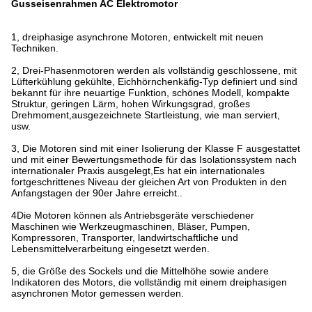
Gusseisenrahmen AC Elektromotor
1, dreiphasige asynchrone Motoren, entwickelt mit neuen
Techniken.
2, Drei-Phasenmotoren werden als vollständig geschlossene, mit
Lüfterkühlung gekühlte, Eichhörnchenkäfig-Typ definiert und sind
bekannt für ihre neuartige Funktion, schönes Modell, kompakte
Struktur, geringen Lärm, hohen Wirkungsgrad, großes
Drehmoment,ausgezeichnete Startleistung, wie man serviert,
usw.
3, Die Motoren sind mit einer Isolierung der Klasse F ausgestattet
und mit einer Bewertungsmethode für das Isolationssystem nach
internationaler Praxis ausgelegt,Es hat ein internationales
fortgeschrittenes Niveau der gleichen Art von Produkten in den
Anfangstagen der 90er Jahre erreicht..
4Die Motoren können als Antriebsgeräte verschiedener
Maschinen wie Werkzeugmaschinen, Bläser, Pumpen,
Kompressoren, Transporter, landwirtschaftliche und
Lebensmittelverarbeitung eingesetzt werden.
5, die Größe des Sockels und die Mittelhöhe sowie andere
Indikatoren des Motors, die vollständig mit einem dreiphasigen
asynchronen Motor gemessen werden.