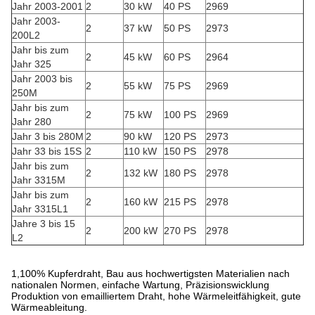
Jahr 2003-2001
2
30 kW
40 PS
2969
Jahr 2003-
2
37 kW
50 PS
2973
200L2
Jahr bis zum
2
45 kW
60 PS
2964
Jahr 325
Jahr 2003 bis
2
55 kW
75 PS
2969
250M
Jahr bis zum
2
75 kW
100 PS
2969
Jahr 280
Jahr 3 bis 280M
2
90 kW
120 PS
2973
Jahr 33 bis 15S
2
110 kW
150 PS
2978
Jahr bis zum
2
132 kW
180 PS
2978
Jahr 3315M
Jahr bis zum
2
160 kW
215 PS
2978
Jahr 3315L1
Jahre 3 bis 15
2
200 kW
270 PS
2978
L2
1,100% Kupferdraht, Bau aus hochwertigsten Materialien nach
nationalen Normen, einfache Wartung, Präzisionswicklung
Produktion von emailliertem Draht, hohe Wärmeleitfähigkeit, gute
Wärmeableitung.