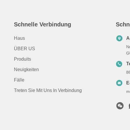
Schnelle Verbindung
Schn
Haus
A
N
ÜBER US
G
Produits
T
Neuigkeiten
8
Fälle
E
Treten Sie Mit Uns In Verbindung
m