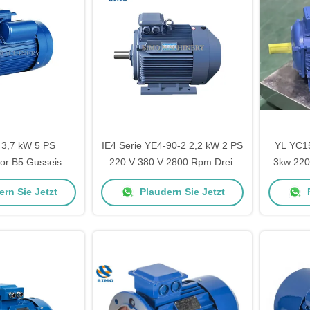
3,7 kW 5 PS
IE4 Serie YE4-90-2 2,2 kW 2 PS
YL YC1
or B5 Gusseisen
220 V 380 V 2800 Rpm Drei-
3kw 220
senmotor
Phasen-Elektromotor
4
rn Sie Jetzt
Plaudern Sie Jetzt
P
Wechselstrommotor für die
We
Pumpe
Einph