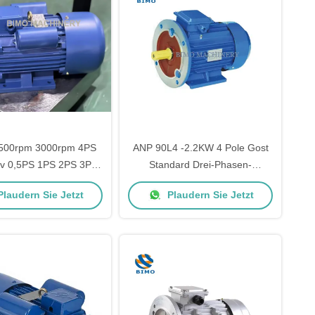
500rpm 3000rpm 4PS
ANP 90L4 -2.2KW 4 Pole Gost
v 0,5PS 1PS 2PS 3PS
Standard Drei-Phasen-
PS 7.5PS 10PS
Elektromotor 380V
laudern Sie Jetzt
Plaudern Sie Jetzt
chselstrommotor
asenelektromotoren