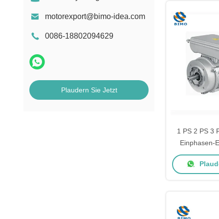
motorexport@bimo-idea.com
0086-18802094629
Plaudern Sie Jetzt
1 PS 2 PS 3 
Einphasen-E
Klima
Plaude