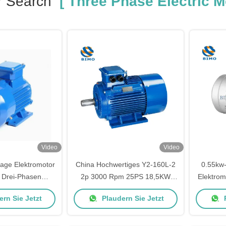
r Search
[ Three Phase Electric Mo
Video
Video
age Elektromotor
China Hochwertiges Y2-160L-2
0.55kw
 Drei-Phasen
2p 3000 Rpm 25PS 18,5KW
Elektrom
r 2 Pole 4 Pole
Drei-Phasen-Elektromotor
6 
rn Sie Jetzt
Plaudern Sie Jetzt
P