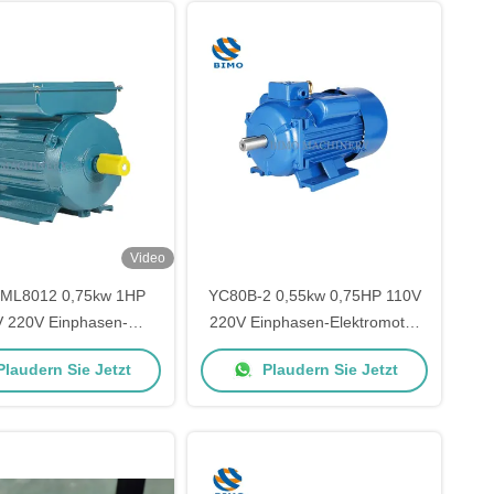
Video
 ML8012 0,75kw 1HP
YC80B-2 0,55kw 0,75HP 110V
 220V Einphasen-
220V Einphasen-Elektromotor
otor für Kompressoren
für Luftkompressor
laudern Sie Jetzt
Plaudern Sie Jetzt