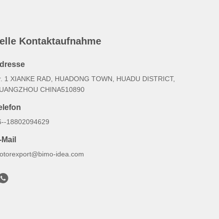
elle Kontaktaufnahme
dresse
r. 1 XIANKE RAD, HUADONG TOWN, HUADU DISTRICT,
UANGZHOU CHINA510890
elefon
6--18802094629
-Mail
otorexport@bimo-idea.com