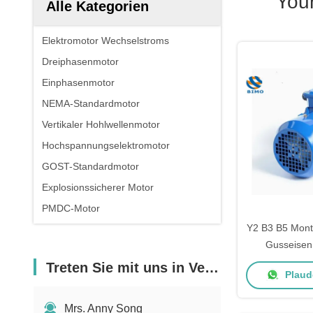
You
Alle Kategorien
Elektromotor Wechselstroms
Dreiphasenmotor
Einphasenmotor
NEMA-Standardmotor
Vertikaler Hohlwellenmotor
Hochspannungselektromotor
GOST-Standardmotor
Explosionssicherer Motor
PMDC-Motor
Y2 B3 B5 Mont
Gusseisen
Elektromoto
Treten Sie mit uns in Verbindung
Plaude
Mrs. Anny Song