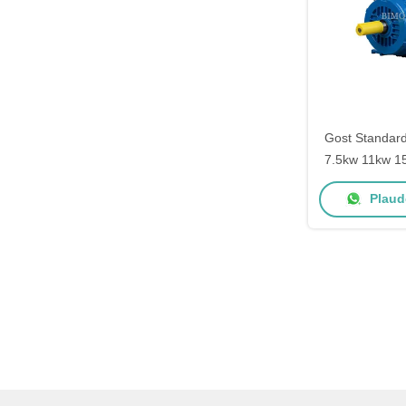
Gost Standar
7.5kw 11kw 1
Phasen-El
Plaude