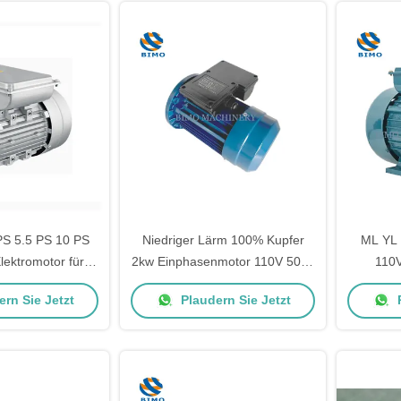
PS 5.5 PS 10 PS
Niedriger Lärm 100% Kupfer
ML YL
lektromotor für
2kw Einphasenmotor 110V 50hz
110V
anlagen
1500rpm
Elektrom
rn Sie Jetzt
Plaudern Sie Jetzt
P
Einphasenelektromotor