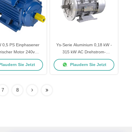
W 0,5 PS Einphasener
Ys-Serie Aluminium 0,18 kW -
trischer Motor 240v
315 kW AC Drehstrom-
asener elektrischer
Elektromotor wasserdicht 380 V
laudern Sie Jetzt
Plaudern Sie Jetzt
Motor
50/60 Hz Induktionsmotor
7
8