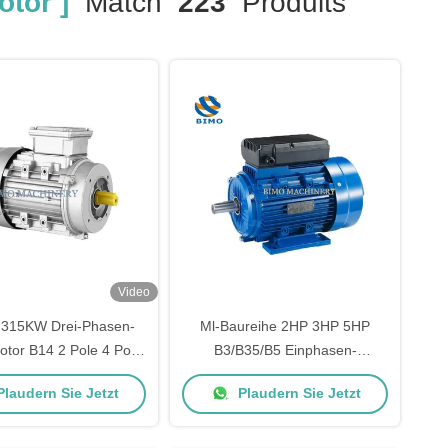
tor ]
Match
223
Produits
Video
-315KW Drei-Phasen-
Ml-Baureihe 2HP 3HP 5HP
otor B14 2 Pole 4 Pole
B3/B35/B5 Einphasen-
Pole 8 Pole IP54
Elektromotor
laudern Sie Jetzt
Plaudern Sie Jetzt