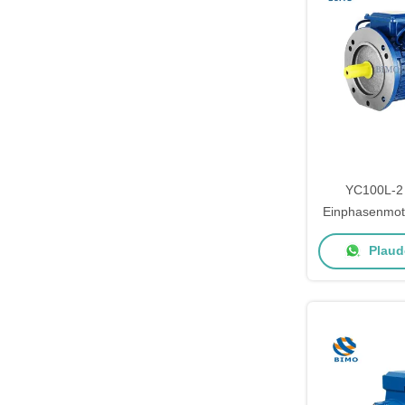
YC100L-2 
Einphasenmot
Einpha
Plaude