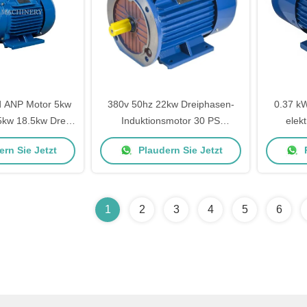
d ANP Motor 5kw
380v 50hz 22kw Dreiphasen-
0.37 k
5kw 18.5kw Drei-
Induktionsmotor 30 PS
elek
ektromotoren
Elektromotor
Zweiph
rn Sie Jetzt
Plaudern Sie Jetzt
P
1
2
3
4
5
6