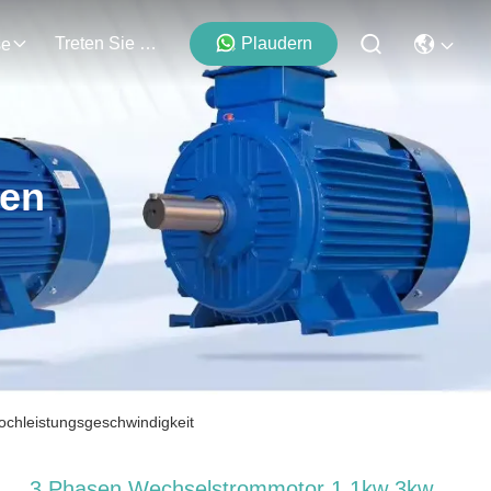
Treten Sie Mit Uns In Verbindung
Plaudern
se
ten
chleistungsgeschwindigkeit
3 Phasen Wechselstrommotor 1.1kw 3kw