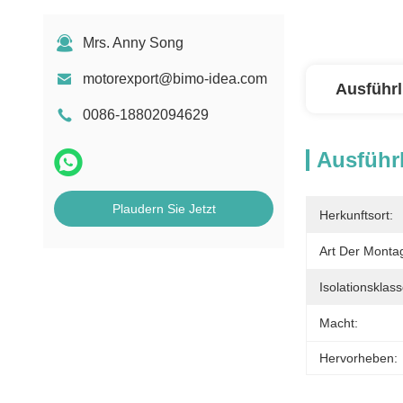
Mrs. Anny Song
motorexport@bimo-idea.com
Ausführl
0086-18802094629
Ausführl
Plaudern Sie Jetzt
Herkunftsort:
Art Der Monta
Isolationsklass
Macht:
Hervorheben: