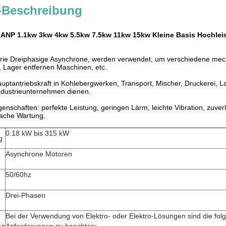
-Beschreibung
ANP 1.1kw 3kw 4kw 5.5kw 7.5kw 11kw 15kw Kleine Basis Hochlei
ie Dreiphasige Asynchrone, werden verwendet, um verschiedene mec
 Lager entfernen Maschinen, etc.
auptantriebskraft in Kohlebergwerken, Transport, Mischer, Druckerei, L
ndustrieunternehmen dienen.
igenschaften: perfekte Leistung, geringen Lärm, leichte Vibration, zuve
fache Wartung.
0.18 kW bis 315 kW
g
Asynchrone Motoren
50/60hz
Drei-Phasen
Bei der Verwendung von Elektro- oder Elektro-Lösungen sind die fo