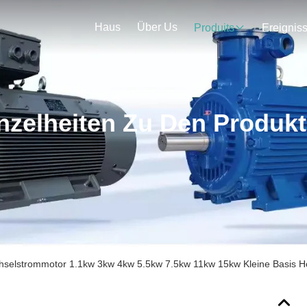
Haus
Über Us
Produits
Ereignis
nzelheiten Zu Den Produk
selstrommotor 1.1kw 3kw 4kw 5.5kw 7.5kw 11kw 15kw Kleine Basis Ho