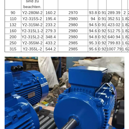
sind zu
beachten.
90
Y2-280M-2
160.2
2970
93.8
0.91
289.39
2
110
Y2-315S-2
195.4
2980
94
0.91
352.51
1.8
132
Y2-315M-2
233.2
2980
94.5
0.91
423.02
1.8
160
Y2-315L1-2
279.3
2980
94.6
0.92
512.75
1.8
200
Y2-315L2-2
348.4
2980
94.8
0.92
640.94
1.8
250
Y2-355M-2
433.2
2985
95.3
0.92
799.83
1.6
315
Y2-355L-2
544.2
2985
95.6
0.92
1007.79
1.6