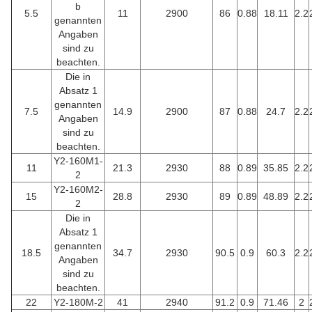
b
5.5
11
2900
86
0.88
18.11
2.2
genannten
Angaben
sind zu
beachten.
Die in
Absatz 1
genannten
7.5
14.9
2900
87
0.88
24.7
2.2
Angaben
sind zu
beachten.
Y2-160M1-
11
21.3
2930
88
0.89
35.85
2.2
2
Y2-160M2-
15
28.8
2930
89
0.89
48.89
2.2
2
Die in
Absatz 1
genannten
18.5
34.7
2930
90.5
0.9
60.3
2.2
Angaben
sind zu
beachten.
22
Y2-180M-2
41
2940
91.2
0.9
71.46
2