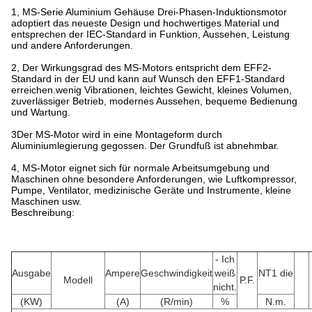
1, MS-Serie Aluminium Gehäuse Drei-Phasen-Induktionsmotor
adoptiert das neueste Design und hochwertiges Material und
entsprechen der IEC-Standard in Funktion, Aussehen, Leistung
und andere Anforderungen.
2, Der Wirkungsgrad des MS-Motors entspricht dem EFF2-
Standard in der EU und kann auf Wunsch den EFF1-Standard
erreichen.wenig Vibrationen, leichtes Gewicht, kleines Volumen,
zuverlässiger Betrieb, modernes Aussehen, bequeme Bedienung
und Wartung.
3Der MS-Motor wird in eine Montageform durch
Aluminiumlegierung gegossen. Der Grundfuß ist abnehmbar.
4, MS-Motor eignet sich für normale Arbeitsumgebung und
Maschinen ohne besondere Anforderungen, wie Luftkompressor,
Pumpe, Ventilator, medizinische Geräte und Instrumente, kleine
Maschinen usw.
Beschreibung:
- Ich
Ausgabe
Ampere
Geschwindigkeit
weiß
NT1 die
Modell
P.F.
nicht.
(KW)
(A)
(R/min)
%
N.m.