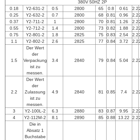
380V 50HZ 2P
0.18
Y2-631-2
0.5
2800
65
0.8
0.61
2.2
0.25
Y2-632-2
0.7
2800
68
0.81
0.96
2.2
0.37
Y2-711-2
1
2800
70
0.81
1.26
2.2
0.55
Y2-712-2
1.4
2800
73
0.82
1.88
2.2
0.75
Y2-801-2
1.8
2825
75
0.83
2.54
2.2
1.1
Y2-802-2
2.6
2825
77
0.84
3.72
2.2
Der Wert
der
1.5
Verpackung
3.4
2840
79
0.84
5.04
2.2
ist zu
messen.
Der Wert
der
2.2
Zulassung
4.9
2840
81
0.85
7.4
2.2
ist zu
messen.
3
Y2-100L-2
6.3
2880
83
0.87
9.95
2.2
4
Y2-112M-2
8.1
2890
85
0.88
13.22
2.2
Die in
Absatz 1
Buchstabe