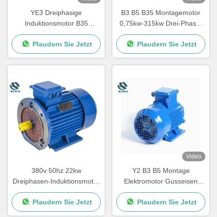
YE3 Dreiphasige
B3 B5 B35 Montagemotor
Induktionsmotor B35
0,75kw-315kw Drei-Phase-
0,55kw-315kw
Guss-Eisen-Elektromotor
Plaudern Sie Jetzt
Plaudern Sie Jetzt
Wasserpumpenmotor
Video
380v 50hz 22kw
Y2 B3 B5 Montage
Dreiphasen-Induktionsmotor
Elektromotor Gusseisen
30 PS Elektromotor
Drei-Phasen Elektromotor 2
Plaudern Sie Jetzt
Plaudern Sie Jetzt
Pole 4 Pole