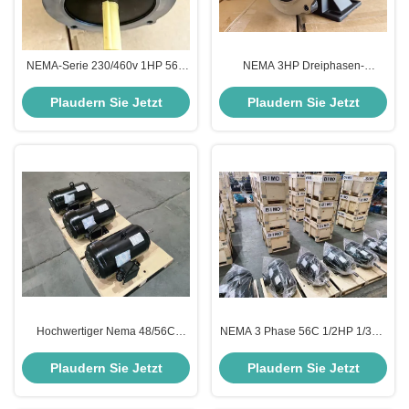
NEMA-Serie 230/460v 1HP 56C
NEMA 3HP Dreiphasen-
Dreiphasen-Induktionsmotor
Gussstahlgehäuse 2P 2900
U/min 50 Hz 380 V, IP55, Klasse
Plaudern Sie Jetzt
Plaudern Sie Jetzt
F, NEMA 145T, SKF-Lagermotor
Hochwertiger Nema 48/56C
NEMA 3 Phase 56C 1/2HP 1/3HP
Rahmen 1HP 2HP 3HP
3/4HP 1HP 3600RPM 2Poles
Drehstrom-Elektromotor China
208-230/460V 60HZ
Plaudern Sie Jetzt
Plaudern Sie Jetzt
Hersteller
Wechselstrommotor
Asynchronmotor für Industrie