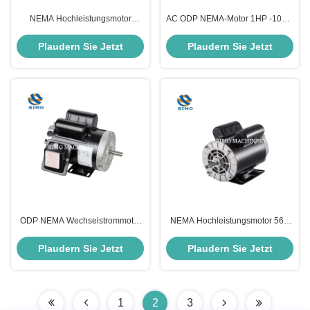
NEMA Hochleistungsmotor
AC ODP NEMA-Motor 1HP -10HP
Gussstahlgehäuse 5 PS
Einphasenluftkompressormotor
Wechselstrommotor mit SKF-
Plaudern Sie Jetzt
Plaudern Sie Jetzt
Lager
ODP NEMA Wechselstrommotor
NEMA Hochleistungsmotor 56C
IP23 1/3HP-3 HP 56 Rammmotor
3HP 3600 Rpm ODP AC
Einphasenmotor
Elektromotor mit einer einzigen
Plaudern Sie Jetzt
Plaudern Sie Jetzt
Phase
1
2
3