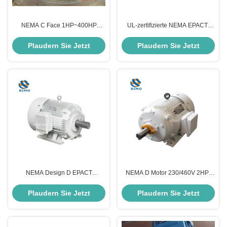
NEMA C Face 1HP~400HP
UL-zertifizierte NEMA EPACT-
Premium Efficiency Three Phase
Konstruktion B 1PS-20PS
High Power Ac Motor
Dreiphasige Hochleistungs-
Plaudern Sie Jetzt
Plaudern Sie Jetzt
Wechselstrommotor 208-
230/460V 575V
NEMA Design D EPACT
NEMA D Motor 230/460V 2HP-
Ölbohrpumpenmotor 2 PS Drei-
150HP 3 Phasen
Phasen-Induktions-Elektromotor
Eichhörnchenkäfig Asynchroner
Plaudern Sie Jetzt
Plaudern Sie Jetzt
230 V 460 V
Induktionsmotor für Ölbohrpumpe