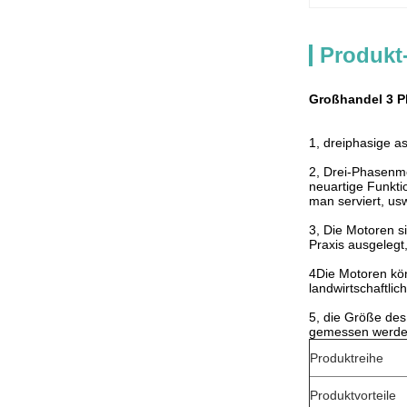
Produkt
Großhandel 3 P
1, dreiphasige a
2, Drei-Phasenmo
neuartige Funkti
man serviert, us
3, Die Motoren s
Praxis ausgelegt,
4Die Motoren kö
landwirtschaftli
5, die Größe des
gemessen werde
Produktreihe
Produktvorteile