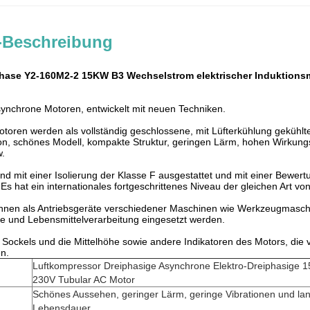
-Beschreibung
hase Y2-160M2-2 15KW B3 Wechselstrom elektrischer Induktions
synchrone Motoren, entwickelt mit neuen Techniken.
toren werden als vollständig geschlossene, mit Lüfterkühlung gekühlte,
on, schönes Modell, kompakte Struktur, geringen Lärm, hohen Wirkun
w.
ind mit einer Isolierung der Klasse F ausgestattet und mit einer Bewer
Es hat ein internationales fortgeschrittenes Niveau der gleichen Art v
nnen als Antriebsgeräte verschiedener Maschinen wie Werkzeugmaschi
che und Lebensmittelverarbeitung eingesetzt werden.
 Sockels und die Mittelhöhe sowie andere Indikatoren des Motors, die
n.
Luftkompressor Dreiphasige Asynchrone Elektro-Dreiphasige 1
230V Tubular AC Motor
Schönes Aussehen, geringer Lärm, geringe Vibrationen und la
Lebensdauer