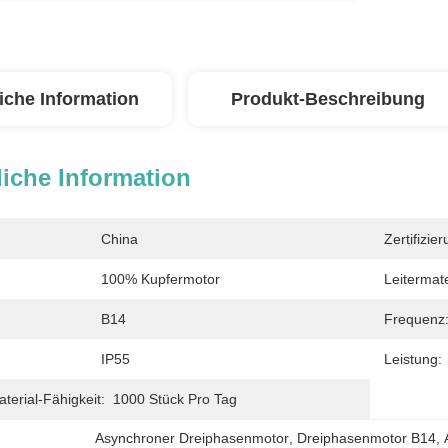
iche Information
Produkt-Beschreibung
iche Information
China
Zertifizier
100% Kupfermotor
Leitermate
B14
Frequenz
IP55
Leistung:
erial-Fähigkeit:
1000 Stück Pro Tag
Asynchroner Dreiphasenmotor
, 
Dreiphasenmotor B14
, 