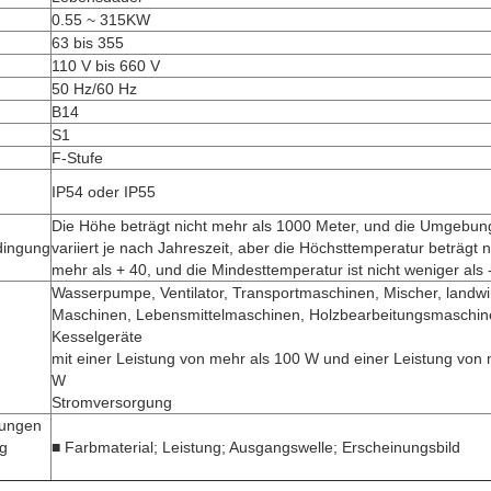
0.55 ~ 315KW
63 bis 355
110 V bis 660 V
50 Hz/60 Hz
B14
S1
F-Stufe
IP54 oder IP55
Die Höhe beträgt nicht mehr als 1000 Meter, und die Umgebu
dingung
variiert je nach Jahreszeit, aber die Höchsttemperatur beträgt n
mehr als + 40, und die Mindesttemperatur ist nicht weniger als 
Wasserpumpe, Ventilator, Transportmaschinen, Mischer, landwir
Maschinen, Lebensmittelmaschinen, Holzbearbeitungsmaschin
Kesselgeräte
mit einer Leistung von mehr als 100 W und einer Leistung von
W
Stromversorgung
sungen
ng
■ Farbmaterial; Leistung; Ausgangswelle; Erscheinungsbild