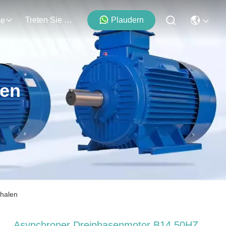
Treten Sie Mit Uns In Verbindung
Plaudern
se
ten
halen
Asynchroner Dreiphasenmotor B14 50HZ