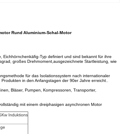
motor Rund Aluminium-Schal-Motor
 Eichhörnchenkäfig-Typ definiert und sind bekannt für ihre
gsgrad, großes Drehmoment,ausgezeichnete Startleistung, wie
tungsmethode für das Isolationssystem nach internationaler
on Produkten in den Anfangstagen der 90er Jahre erreicht..
nen, Bläser, Pumpen, Kompressoren, Transporter,
 vollständig mit einem dreiphasigen asynchronen Motor
5Kw Induktions
nge