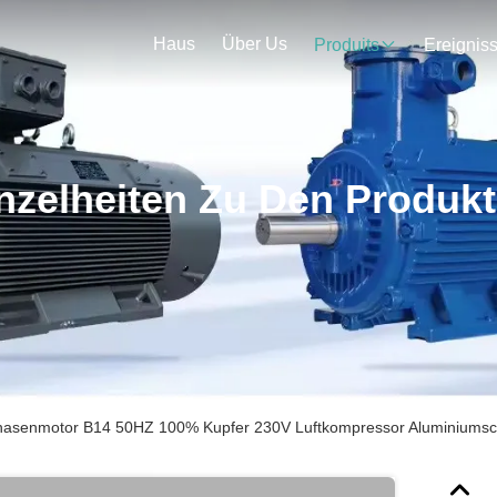
Haus
Über Us
Produits
Ereignis
nzelheiten Zu Den Produk
hasenmotor B14 50HZ 100% Kupfer 230V Luftkompressor Aluminiumsc