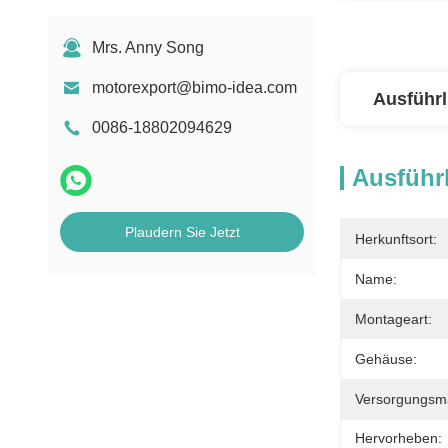
Mrs. Anny Song
motorexport@bimo-idea.com
Ausführl
0086-18802094629
Ausführl
Plaudern Sie Jetzt
Herkunftsort:
Name:
Montageart:
Gehäuse:
Versorgungsmat
Hervorheben: