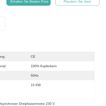
Erhalten Sie Besten Preis
Plaudern Sie Jetzt
ung:
CE
rial:
100% Kupferkern
:
50Hz
15 KW
Asynchroner Dreiphasenmotor 230 V