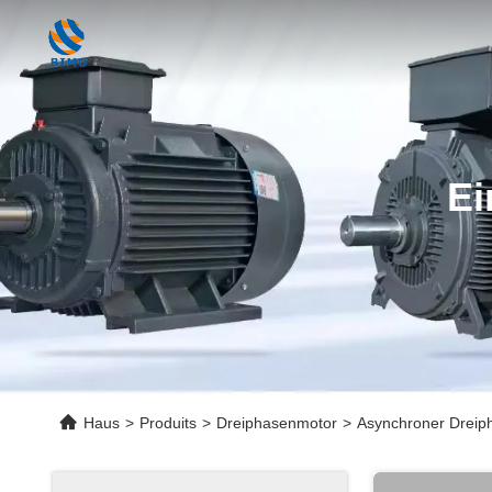
Ei
Haus
>
Produits
>
Dreiphasenmotor
>
Asynchroner Dreip