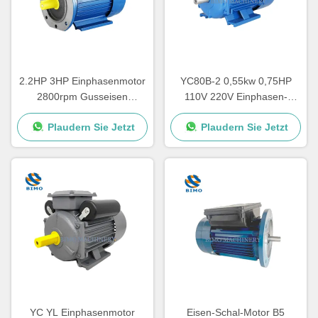
2.2HP 3HP Einphasenmotor
YC80B-2 0,55kw 0,75HP
2800rpm Gusseisen
110V 220V Einphasen-
Gehäuse Kondensator
Elektromotor für
Plaudern Sie Jetzt
Plaudern Sie Jetzt
Startmotor CSR
Luftkompressor
YC YL Einphasenmotor
Eisen-Schal-Motor B5