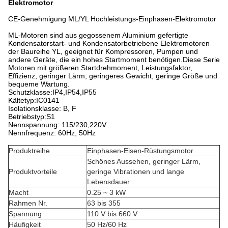
Elektromotor
CE-Genehmigung ML/YL Hochleistungs-Einphasen-Elektromotor
ML-Motoren sind aus gegossenem Aluminium gefertigte
Kondensatorstart- und Kondensatorbetriebene Elektromotoren
der Baureihe YL, geeignet für Kompressoren, Pumpen und
andere Geräte, die ein hohes Startmoment benötigen.Diese Serie
Motoren mit größeren Startdrehmoment, Leistungsfaktor,
Effizienz, geringer Lärm, geringeres Gewicht, geringe Größe und
bequeme Wartung.
Schutzklasse:IP4,IP54,IP55
Kältetyp:IC0141
Isolationsklasse: B, F
Betriebstyp:S1
Nennspannung: 115/230,220V
Nennfrequenz: 60Hz, 50Hz
Produktreihe
Einphasen-Eisen-Rüstungsmotor
Schönes Aussehen, geringer Lärm,
Produktvorteile
geringe Vibrationen und lange
Lebensdauer
Macht
0.25 ~ 3 kW
Rahmen Nr.
63 bis 355
Spannung
110 V bis 660 V
Häufigkeit
50 Hz/60 Hz