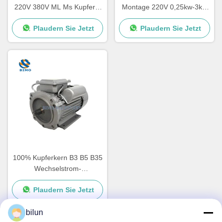
220V 380V ML Ms Kupfer 2
Montage 220V 0,25kw-3kw
Pole 4 Pole 2,2kw 1,5kw
Einphasen-Asynchronmotor
Plaudern Sie Jetzt
Plaudern Sie Jetzt
1,1kw 0,75kw 3kw
100% Kupferkern B3 B5 B35
Wechselstrom-
Einphasenmotor Eisen-
Plaudern Sie Jetzt
Schal-Motor Induktionsmotor
bilun