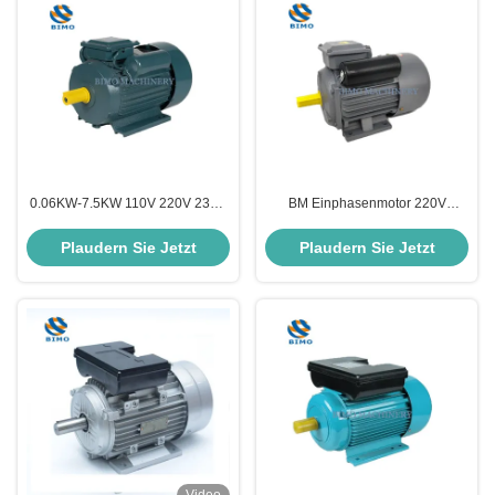
0.06KW-7.5KW 110V 220V 230V
BM Einphasenmotor 220V
240V Einphasen-Induktionsmotor
0,75kw 1,1kw 1,5kw 1HP
Wechselstrommotor Elektromotor
Reinkupfer-Elektromotor für
Plaudern Sie Jetzt
Plaudern Sie Jetzt
Wasserpumpen