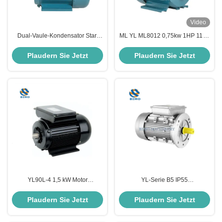
Video
Dual-Vaule-Kondensator Start
ML YL ML8012 0,75kw 1HP 110V
Einphasenmotor 1,1 kW ML90S-4
220V Einphasen-Elektromotor für
IP54 IP55
Kompressoren
Plaudern Sie Jetzt
Plaudern Sie Jetzt
YL90L-4 1,5 kW Motor
YL-Serie B5 IP55
Einphasiger Doppelkondensator
Einphasenmotor für
Induktionsmotor
Luftkompressor 220V 2HP
Plaudern Sie Jetzt
Plaudern Sie Jetzt
1400rmp