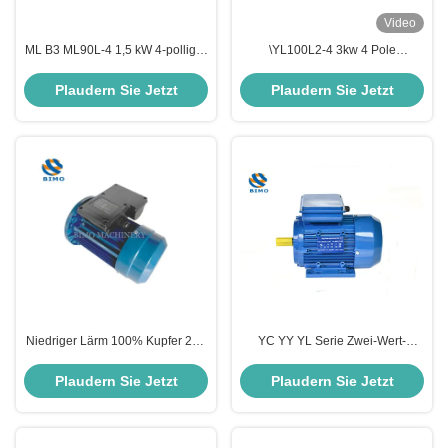
Video
ML B3 ML90L-4 1,5 kW 4-polliger
\YL100L2-4 3kw 4 Pole
Einphasenmotor mit
Einphasige Wechselstrom-
Dualkondensator Induktionsmotor
Induktionsmotor Geräuscharm
Plaudern Sie Jetzt
Plaudern Sie Jetzt
Niedriger Lärm 100% Kupfer 2kw
YC YY YL Serie Zwei-Wert-
Einphasenmotor 110V 50hz
Kondensator Einphasen-
1500rpm Einphasenelektromotor
Induktionsmotor mit
Plaudern Sie Jetzt
Plaudern Sie Jetzt
Aluminiumgehäuse