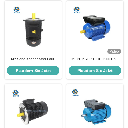
Video
MY-Serie Kondensator Lauf-
ML 3HP 5HP 10HP 1500 Rpm
Einphasenmotor 0,37kw-3,7kw
220V B3 Wechselstrom-
Wechselstrom-Induktions-
Einphasen-Doppelkondensator-
Plaudern Sie Jetzt
Plaudern Sie Jetzt
Elektromotor
Induktionsmotor