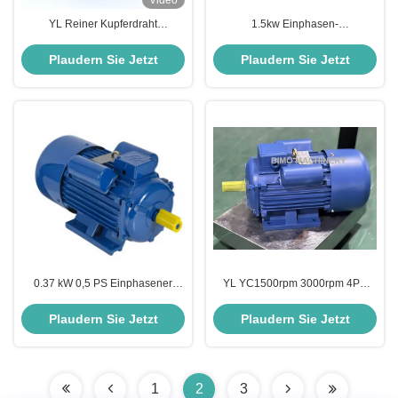
Video
YL Reiner Kupferdraht
1.5kw Einphasen-
Wechselstrom-Einphasen-
Wechselstrommotor 1500 Rpm
Induktionsmotor 2 PS 3 PS 5 PS
3000 Rpm 220V 1HP 3HP 5HP
Plaudern Sie Jetzt
Plaudern Sie Jetzt
7.5 PS 10 PS 110V 220V 2800
7.5HP 10HP Elektromotor
Rpm
0.37 kW 0,5 PS Einphasener
YL YC1500rpm 3000rpm 4PS
elektrischer Motor 240v
3kw 220v 0,5PS 1PS 2PS 3PS
Zweiphasener elektrischer Motor
4PS 7.5PS 10PS
Plaudern Sie Jetzt
Plaudern Sie Jetzt
Wechselstrommotor
Einphasenelektromotoren
1
2
3