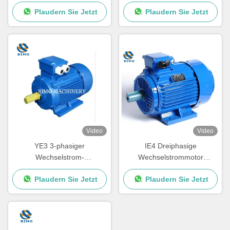
Dreiphasige Wechselstrom-
asynchroner
Plaudern Sie Jetzt
Plaudern Sie Jetzt
Induktionsmotoren
Wechselstrommotor 220V
380V
Video
Video
YE3 3-phasiger
IE4 Dreiphasige
Wechselstrom-
Wechselstrommotor
Induktionsmotor 10 PS 15
Asynchrone
Plaudern Sie Jetzt
Plaudern Sie Jetzt
PS 20 PS 30 PS 40 PS 50
Induktionselektromotor 7,5
PS Elektromotor
kW 10 PS 380V 50 Hz