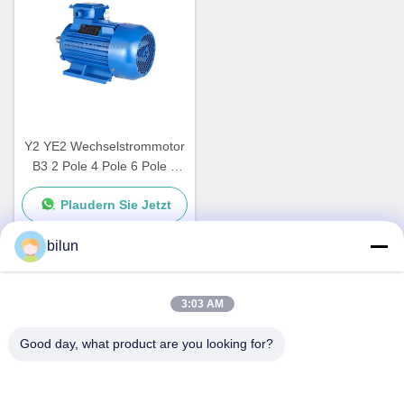
Y2 YE2 Wechselstrommotor
B3 2 Pole 4 Pole 6 Pole 3
Phase Asynchrone
Plaudern Sie Jetzt
Induktionsmotor
bilun
Schnelle Kontaktaufnahme
3:03 AM
Good day, what product are you looking for?
Adresse
Nr. 1 XIANKE RAD, HUADONG TOWN, HUADU DISTRICT,
GUANGZHOU CHINA510890